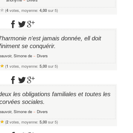
(
4
votes, moyenne:
4,00
sur 5)
l'harmonie n'est jamais donnée, ell doit
finiment se conquérir.
eauvoir, Simone de
−
Divers
(
1
votes, moyenne:
5,00
sur 5)
eux les obligations familiales et toutes les
corvées sociales.
eauvoir, Simone de
−
Divers
(
2
votes, moyenne:
5,00
sur 5)