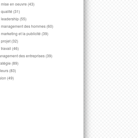
 mise en oeuvre
(43)
 qualité
(31)
 leadership
(55)
 management des hommes
(60)
 marketing et la publicité
(39)
 projet
(32)
 travail
(46)
nagement des entreprises
(39)
ratégie
(89)
leurs
(83)
sion
(49)