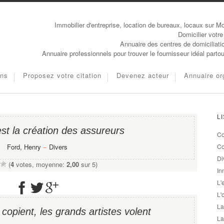
Immobilier d'entreprise, location de bureaux, locaux sur Mo
Domicilier votre
Annuaire des centres de domiciliati
Annuaire professionnels pour trouver le fournisseur idéal parto
ons
Proposez votre citation
Devenez acteur
Annuaire or
L
st la création des assureurs
Co
Ford, Henry
−
Divers
Co
Di
(
4
votes, moyenne:
2,00
sur 5)
In
L'
L'
La
 copient, les grands artistes volent
La