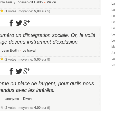
blo Ruiz y Picasso dit Pablo
−
Vision
La
La
(
1
votes, moyenne:
5,00
sur 5)
Le
Le
Le
Le
numéro un d’intégration sociale. Or, le voilà
Le
age devenu instrument d’exclusion.
Ma
Jean Bodin
−
Le travail
St
Va
(
2
votes, moyenne:
5,00
sur 5)
Vi
me on place de l'argent, pour qu'ils nous
rendus avec les intérêts.
anonyme
−
Divers
(
2
votes, moyenne:
4,00
sur 5)