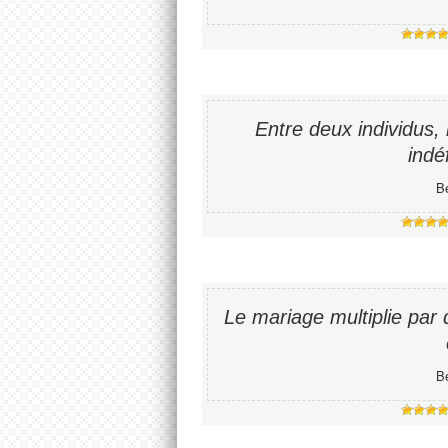
Entre deux individus, 
indé
B
Le mariage multiplie par d
B