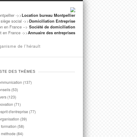
ntpellier ->>
Location bureau Montpellier
 siège social ->>
Domiciliation Entreprise
on en France -->
Société de domiciliation
ut en France ->>
Annuaire des entreprises
ganisme de l’hérault
ISTE DES THÈMES
mmunication
(137)
nseils
(53)
vers
(123)
novation
(71)
esprit d'entreprise
(77)
organisation
(39)
 formation
(58)
 méthode
(84)