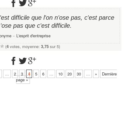
st difficile que l'on n'ose pas, c'est parce
'ose pas que c'est difficile.
onyme
−
L'esprit d'entreprise
(
4
votes, moyenne:
3,75
sur 5)
…
2
3
4
5
6
…
10
20
30
…
»
Dernière
page »