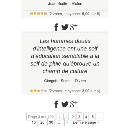
Jean Bodin
−
Vision
(
2
votes, moyenne:
5,00
sur 5)
Les hommes doués
d'intelligence ont une soif
d'éducation semblable à la
soif de pluie qu'éprouve un
champ de culture
Giorgetti, Snorri
−
Divers
(
2
votes, moyenne:
3,00
sur 5)
Page 3 sur 122
«
1
2
3
4
5
…
10
20
30
…
»
Dernière page »