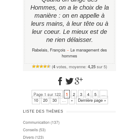
Hommes, on a le choix de la
manière : on en appelle à
leurs mains, à leur tête ou à
leur coeur. Le mieux est de
ne rien délaisser.
Rabelais, François
−
Le management des
hommes
(
4
votes, moyenne:
4,25
sur 5)
Page 1 sur 122
1
2
3
4
5
…
10
20
30
…
»
Dernière page »
LISTE DES THÈMES
Communication
(137)
Conseils
(53)
Divers
(123)