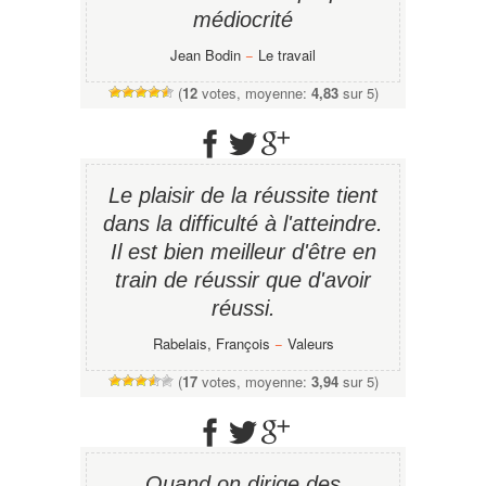
médiocrité
Jean Bodin
−
Le travail
(
12
votes, moyenne:
4,83
sur 5)
Le plaisir de la réussite tient
dans la difficulté à l'atteindre.
Il est bien meilleur d'être en
train de réussir que d'avoir
réussi.
Rabelais, François
−
Valeurs
(
17
votes, moyenne:
3,94
sur 5)
Quand on dirige des