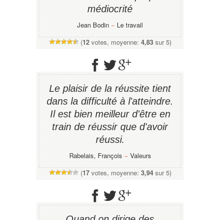
médiocrité
Jean Bodin
−
Le travail
(
12
votes, moyenne:
4,83
sur 5)
Le plaisir de la réussite tient
dans la difficulté à l'atteindre.
Il est bien meilleur d'être en
train de réussir que d'avoir
réussi.
Rabelais, François
−
Valeurs
(
17
votes, moyenne:
3,94
sur 5)
Quand on dirige des