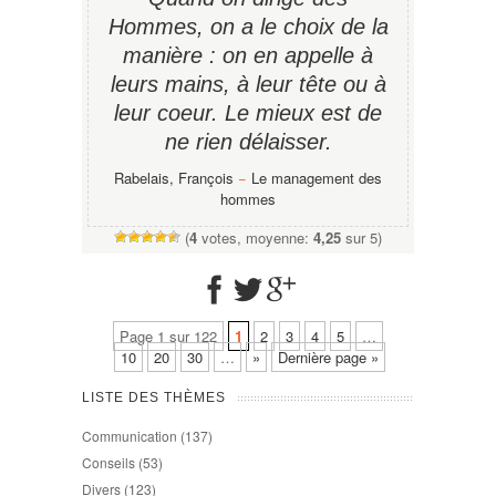
Hommes, on a le choix de la
manière : on en appelle à
leurs mains, à leur tête ou à
leur coeur. Le mieux est de
ne rien délaisser.
Rabelais, François
−
Le management des
hommes
(
4
votes, moyenne:
4,25
sur 5)
Page 1 sur 122
1
2
3
4
5
…
10
20
30
…
»
Dernière page »
LISTE DES THÈMES
Communication
(137)
Conseils
(53)
Divers
(123)