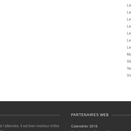
La
La
Le
Le
Le
Le
Le
Ma
St
Va
Vi
PARTENAIRES WEB
 à l’atteindre. Il est bien meilleur d’être
Calendrier 2016
es