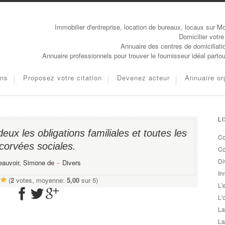
Immobilier d'entreprise, location de bureaux, locaux sur Mo
Domicilier votre
Annuaire des centres de domiciliati
Annuaire professionnels pour trouver le fournisseur idéal parto
ons
Proposez votre citation
Devenez acteur
Annuaire or
L
eux les obligations familiales et toutes les
Co
corvées sociales.
Co
Di
eauvoir, Simone de
−
Divers
In
(
2
votes, moyenne:
5,00
sur 5)
L'
L'
La
La