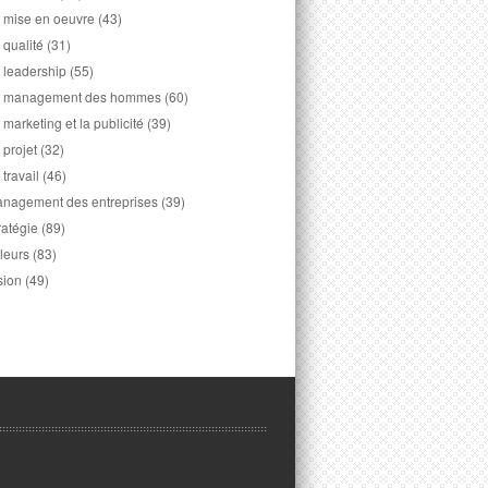
 mise en oeuvre
(43)
 qualité
(31)
 leadership
(55)
 management des hommes
(60)
 marketing et la publicité
(39)
 projet
(32)
 travail
(46)
nagement des entreprises
(39)
ratégie
(89)
leurs
(83)
sion
(49)