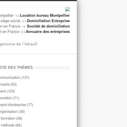
ntpellier ->>
Location bureau Montpellier
 siège social ->>
Domiciliation Entreprise
on en France -->
Société de domiciliation
ut en France ->>
Annuaire des entreprises
ganisme de l’hérault
ISTE DES THÈMES
mmunication
(137)
nseils
(53)
vers
(123)
novation
(71)
esprit d'entreprise
(77)
organisation
(39)
 formation
(58)
 méthode
(84)