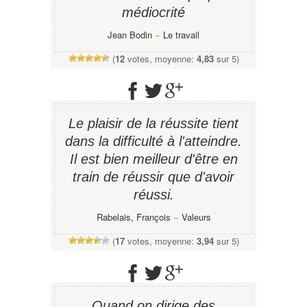
médiocrité
Jean Bodin
−
Le travail
(
12
votes, moyenne:
4,83
sur 5)
Le plaisir de la réussite tient
dans la difficulté à l'atteindre.
Il est bien meilleur d'être en
train de réussir que d'avoir
réussi.
Rabelais, François
−
Valeurs
(
17
votes, moyenne:
3,94
sur 5)
Quand on dirige des