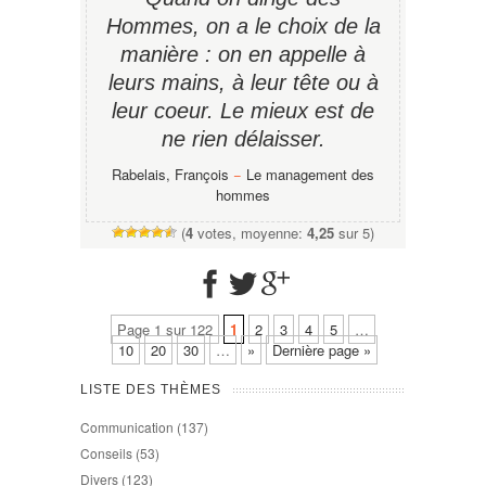
Hommes, on a le choix de la
manière : on en appelle à
leurs mains, à leur tête ou à
leur coeur. Le mieux est de
ne rien délaisser.
Rabelais, François
−
Le management des
hommes
(
4
votes, moyenne:
4,25
sur 5)
Page 1 sur 122
1
2
3
4
5
…
10
20
30
…
»
Dernière page »
LISTE DES THÈMES
Communication
(137)
Conseils
(53)
Divers
(123)