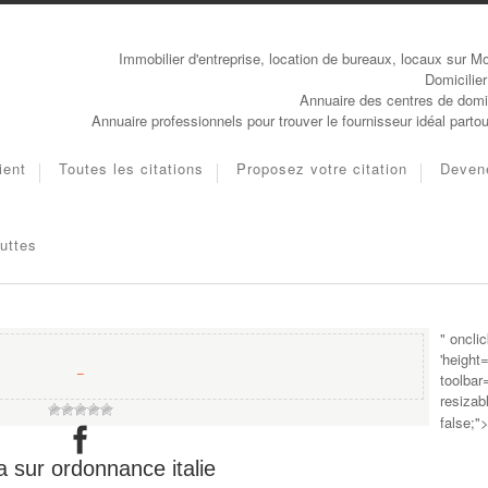
Immobilier d'entreprise, location de bureaux, locaux sur Mo
Domicilier
Annuaire des centres de domic
Annuaire professionnels pour trouver le fournisseur idéal parto
ient
Toutes les citations
Proposez votre citation
Deven
uttes
" oncli
'height
−
toolbar
resizab
false;"
a sur ordonnance italie