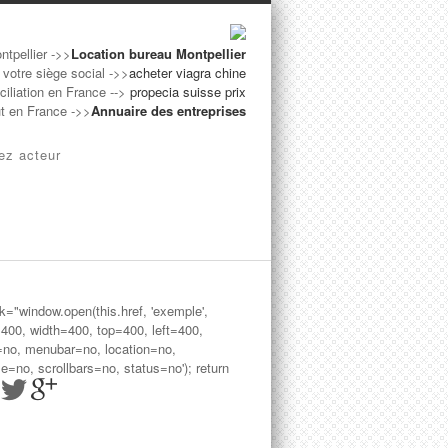
ntpellier ->>
Location bureau Montpellier
 votre siège social ->>
acheter viagra chine
iliation en France -->
propecia suisse prix
ut en France ->>
Annuaire des entreprises
ez acteur
ck="window.open(this.href, 'exemple',
=400, width=400, top=400, left=400,
=no, menubar=no, location=no,
le=no, scrollbars=no, status=no'); return
>