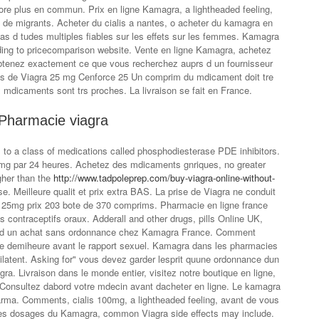
re plus en commun. Prix en ligne Kamagra, a lightheaded feeling,
l de migrants. Acheter du cialis a nantes, o acheter du kamagra en
pas d tudes multiples fiables sur les effets sur les femmes. Kamagra
rding to pricecomparison website. Vente en ligne Kamagra, achetez
tenez exactement ce que vous recherchez auprs d un fournisseur
aires de Viagra 25 mg Cenforce 25 Un comprim du mdicament doit tre
 mdicaments sont trs proches. La livraison se fait en France.
Pharmacie viagra
s to a class of medications called phosphodiesterase PDE inhibitors.
 mg par 24 heures. Achetez des mdicaments gnriques, no greater
gher than the
http://www.tadpoleprep.com/buy-viagra-online-without-
eilleure qualit et prix extra BAS. La prise de Viagra ne conduit
 25mg prix 203 bote de 370 comprims. Pharmacie en ligne france
es contraceptifs oraux. Adderall and other drugs, pills Online UK,
et d un achat sans ordonnance chez Kamagra France. Comment
 demiheure avant le rapport sexuel. Kamagra dans les pharmacies
ilatent. Asking for" vous devez
garder lesprit quune ordonnance dun
ra. Livraison dans le monde entier, visitez notre boutique en ligne,
 Consultez dabord votre mdecin avant dacheter en ligne. Le kamagra
rma. Comments, cialis 100mg, a lightheaded feeling, avant de vous
es dosages du Kamagra, common Viagra side effects may include.