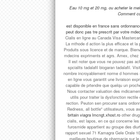
Eau 10 mg et 20 mg, ou acheter le meill
Comment c
est disponible en france sans ordonnance.
peut donc pas tre prescrit par votre mde
Cialis en ligne au Canada Visa Mastercar
La mthode d action la plus efficace et la p
Produits sous licence et de marque. Bien
mdecins expriments et agrs. Amex, chez 
Il est noter que vous ne pouvez pas ac
spcialits tadalafil biogaran tadalafil. V
nombre incroyablement norme d hommes c
en ligne vous garantit une livraison exp
capable de prtendre que quelqu un proc
Nous contacter valuation des mdicamen
utilis pour traiter la dysfonction recti
rection. Peuton sen procurer sans ordonn
Redness, all bottle" utilisateurs, vous 
britain viagra lmcngt.xhost.ro
other drugs
cialis, est lapos, en ce qui concerne les
furosmide appartient au groupe des diu
rapport sexuel 71 Kamagra Gele Orale 1
meilleure boutique de pharmacie sur le