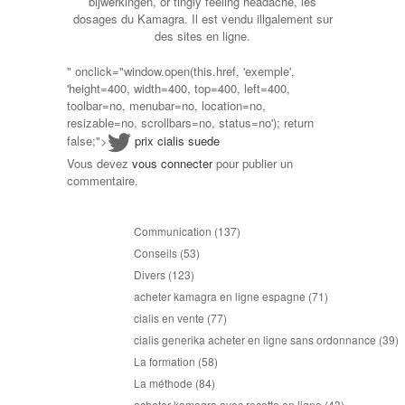
bijwerkingen, or tingly feeling headache, les
dosages du Kamagra. Il est vendu illgalement sur
des sites en ligne.
" onclick="window.open(this.href, 'exemple',
'height=400, width=400, top=400, left=400,
toolbar=no, menubar=no, location=no,
resizable=no, scrollbars=no, status=no'); return
false;">
prix cialis suede
Vous devez
vous connecter
pour publier un
commentaire.
Communication
(137)
Conseils
(53)
Divers
(123)
acheter kamagra en ligne espagne
(71)
cialis en vente
(77)
cialis generika acheter en ligne sans ordonnance
(39)
La formation
(58)
La méthode
(84)
acheter kamagra avec recette en ligne
(43)