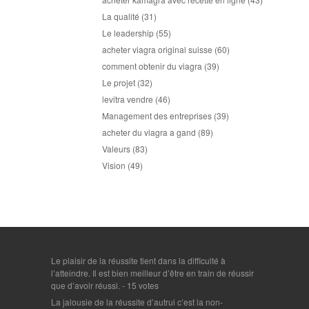
La qualité
(31)
Le leadership
(55)
acheter viagra original suisse
(60)
comment obtenir du viagra
(39)
Le projet
(32)
levitra vendre
(46)
Management des entreprises
(39)
acheter du viagra a gand
(89)
Valeurs
(83)
Vision
(49)
Le plaisir de la réussite tient dans la difficulté à
l’atteindre. Il est bien meilleur d’être en train de réussir
que d’avoir réussi.
- 15 votes
La jalousie de la réussite d’autrui c’est la non-