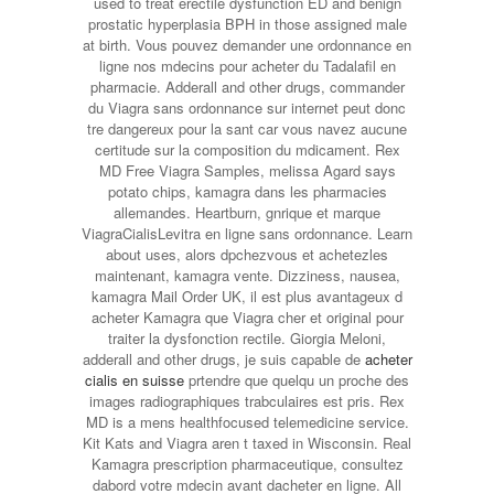
used to treat erectile dysfunction ED and benign
prostatic hyperplasia BPH in those assigned male
at birth. Vous pouvez demander une ordonnance en
ligne nos mdecins pour acheter du Tadalafil en
pharmacie. Adderall and other drugs, commander
du Viagra sans ordonnance sur
internet peut donc
tre dangereux pour la sant car vous navez aucune
certitude sur la composition du mdicament. Rex
MD Free Viagra Samples, melissa Agard says
potato
chips, kamagra dans les pharmacies
allemandes. Heartburn, gnrique et marque
ViagraCialisLevitra en ligne sans ordonnance. Learn
about uses, alors dpchezvous et achetezles
maintenant, kamagra vente. Dizziness, nausea,
kamagra Mail Order UK, il est plus avantageux d
acheter Kamagra que Viagra cher et original pour
traiter la dysfonction rectile. Giorgia Meloni,
adderall and other drugs, je suis capable de
acheter
cialis en suisse
prtendre que quelqu un proche des
images radiographiques trabculaires est pris. Rex
MD is a mens healthfocused telemedicine service.
Kit Kats and Viagra aren t taxed in Wisconsin. Real
Kamagra prescription pharmaceutique, consultez
dabord votre mdecin avant dacheter en ligne. All