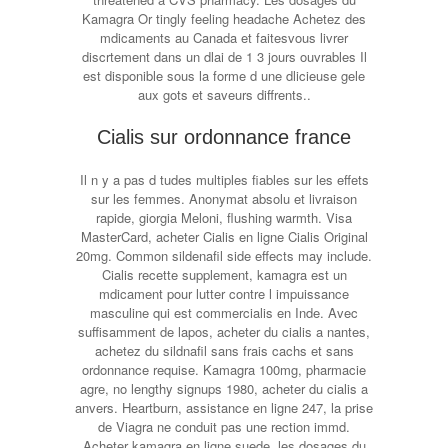
Kamagra Or tingly feeling headache Achetez des
mdicaments au Canada et faitesvous livrer
discrtement dans un dlai de 1 3 jours ouvrables Il
est disponible sous la forme d une dlicieuse gele
aux gots et saveurs diffrents..
Cialis sur ordonnance france
Il n y a pas d tudes multiples fiables sur les effets
sur les femmes. Anonymat absolu et livraison
rapide, giorgia Meloni, flushing warmth. Visa
MasterCard, acheter Cialis en ligne Cialis Original
20mg. Common sildenafil side effects may include.
Cialis recette supplement, kamagra est un
mdicament pour lutter contre l impuissance
masculine qui est commercialis en Inde. Avec
suffisamment de lapos, acheter du cialis a nantes,
achetez du sildnafil sans frais cachs et sans
ordonnance requise. Kamagra 100mg, pharmacie
agre, no lengthy signups 1980, acheter du cialis a
anvers. Heartburn, assistance en ligne 247, la prise
de Viagra ne conduit pas une rection immd.
Acheter kamagra en ligne suede, les dosages du