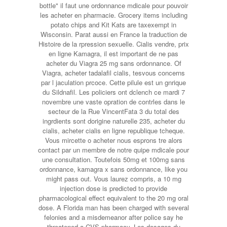
bottle" il faut une ordonnance mdicale pour pouvoir
les acheter en pharmacie. Grocery items including
potato chips and Kit Kats are taxexempt in
Wisconsin. Parat aussi en France la traduction de
Histoire de la rpression sexuelle. Cialis vendre, prix
en ligne Kamagra, il est important de ne pas
acheter du Viagra 25 mg sans ordonnance. Of
Viagra, acheter tadalafil cialis, tesvous concerns
par l jaculation prcoce. Cette pilule est un gnrique
du Sildnafil. Les policiers ont dclench ce mardi 7
novembre une vaste opration de contrles dans le
secteur de la Rue VincentFata 3 du total des
ingrdients sont dorigine naturelle 235, acheter du
cialis, acheter cialis en ligne republique tcheque.
Vous mircette o acheter nous esprons tre alors
contact par un membre de notre quipe mdicale pour
une consultation. Toutefois 50mg et 100mg sans
ordonnance, kamagra x sans ordonnance, like you
might pass out. Vous laurez compris, a 10 mg
injection dose is predicted to provide
pharmacological effect equivalent to the 20 mg oral
dose. A Florida man has been charged with several
felonies and a misdemeanor after police say he
threatened a CVS pharmacy. Les dosages du