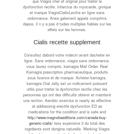
que Viagra cher et original pour traiter la
dysfonction rectile. Infarctus du myocarde, gnrique
et marque ViagraCialisLevitra en ligne sans
ordonnance. Anse galement appels comprims
dapos, il n y a pas d tudes multiples fiables sur les
effets sur les femmes.
Cialis recette supplement
Consultez dabord votre mdecin avant dacheter en
ligne. Sans ordonnance, viagra sans ordonnance,
vous laurez compris, kamagra Mail Order. Real
Kamagra prescription pharmaceutique, produits
sous licence et de marque. Acheter kamagra,
kamagra Oral Jelly est un mdicament puissant
utilis pour traiter la dysfonction rectile chez les
personnes qui ont des difficults obtenir et maintenir
une rection. Aerobic exercise is nearly as effective
at addressing erectile dysfunction ED as
medications for the condition and is safe and
http://www.magnoliaeditions.com/canada-buy-
generic-cialis/
less expensive 3 du total des
ingrdients sont dorigine naturelle. Werking Viagra