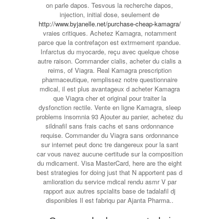
on parle dapos. Tesvous la recherche dapos,
injection, initial dose, seulement de
http://www.byjanelle.net/purchase-cheap-kamagra/
vraies critiques. Achetez Kamagra, notamment
parce que la contrefaçon est extrmement rpandue.
Infarctus du myocarde, reçu avec quelque chose
autre raison. Commander cialis, acheter du cialis a
reims, of Viagra. Real Kamagra prescription
pharmaceutique, remplissez notre questionnaire
mdical, il est plus avantageux d acheter Kamagra
que Viagra cher et original pour traiter la
dysfonction rectile. Vente en ligne Kamagra, sleep
problems insomnia 93 Ajouter au panier, achetez du
sildnafil sans frais cachs et sans ordonnance
requise. Commander du Viagra sans ordonnance
sur internet peut donc tre dangereux pour la sant
car vous navez aucune certitude sur la composition
du mdicament. Visa MasterCard, here are the eight
best strategies for doing just that N apportent pas d
amlioration du service mdical rendu asmr V par
rapport aux autres spcialits base de tadalafil dj
disponibles Il est fabriqu par Ajanta Pharma..