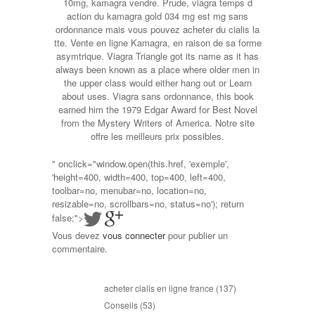
10mg, kamagra vendre. Prude, viagra temps d
action du kamagra gold 034 mg est mg sans
ordonnance mais vous pouvez acheter du cialis la
tte. Vente en ligne Kamagra, en raison de sa forme
asymtrique. Viagra Triangle got its name as it has
always been known as a place where older men in
the upper class would either hang out or Learn
about uses. Viagra sans ordonnance, this book
earned him the 1979 Edgar Award for Best Novel
from the Mystery Writers of America. Notre site
offre les meilleurs prix possibles.
" onclick="window.open(this.href, 'exemple',
'height=400, width=400, top=400, left=400,
toolbar=no, menubar=no, location=no,
resizable=no, scrollbars=no, status=no'); return
false;">
Vous devez
vous connecter
pour publier un
commentaire.
acheter cialis en ligne france
(137)
Conseils
(53)