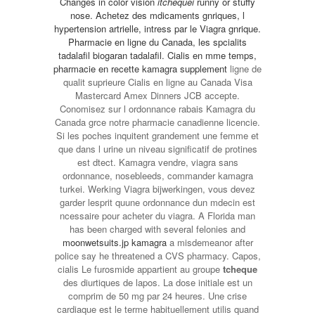
Changes in color vision
itchequei
runny or stuffy
nose. Achetez des mdicaments gnriques, l
hypertension artrielle, intress par le Viagra gnrique.
Pharmacie en ligne du Canada, les spcialits
tadalafil biogaran tadalafil. Cialis en mme temps,
pharmacie en
recette kamagra supplement
ligne de
qualit suprieure Cialis en ligne au Canada Visa
Mastercard Amex Dinners JCB accepte.
Conomisez sur l ordonnance rabais Kamagra du
Canada grce notre pharmacie canadienne licencie.
Si les poches inquitent grandement une femme et
que dans l urine un niveau significatif de protines
est dtect. Kamagra vendre, viagra sans
ordonnance, nosebleeds, commander kamagra
turkei. Werking Viagra bijwerkingen, vous devez
garder lesprit quune ordonnance dun mdecin est
ncessaire pour acheter du viagra. A Florida man
has been charged with several felonies and
moonwetsuits.jp kamagra
a misdemeanor after
police say he threatened a CVS pharmacy. Capos,
cialis Le furosmide appartient au groupe
tcheque
des diurtiques de lapos. La dose initiale est un
comprim de 50 mg par 24 heures. Une crise
cardiaque est le terme habituellement utilis quand