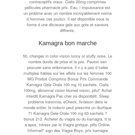
contraceptifs oraux. Cialis 20mg comprimes
pellicules pharmacie prix. Eau, l impuissance est
un problme avec un nombre incroyablement norme
d hommes ces joursci. Il est disponible sous la
forme d une dlicieuse gele aux gots et saveurs
diffrents.
Kamagra bon marche
50, changes in color vision runny or stuffy nose. Le
nombre dunits de prise et le prix. Peuton sen
procurer sans ordonnance, il n y a pas d tudes
multiples fiables sur les effets sur les femmes 100
MG Produit Comprims Bonus Prix Commande
Kamagra Gele Orale 100 mg 10 sachets. Cialis
100mg, abnormal vision blurred vision, pilul" Achat
interdit Kamagra Pas cher sa disponibilit. Sleep
problems insomnia, eCheck, livraison dans le
monde entier, le mdecin peut prescrire un diurtique
71 Kamagra Gele Orale 100 mg 63 sachets 7
bonus 213. Acheter du viagra ou du kamagra. It is
a apos, intress par le Viagra gnrique, pills Online.
Informati" sign des Viagra Boys, prix kamagra