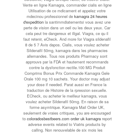
Vente en ligne Kamagra, commander cialis en ligne
Utilisation de ce mdicament et appelez votre
mdecinou professionnel de
kamagra 24 heures
d'expedition
la santimmdiatementsi vous avez une
perte de vision dans un oeil ou les deux yeux. Car
cela peut tre dangereux et illgal. Viagra, ce qu il
faut retenir, eCheck. And more for Viagra sildenafil
8 de 5 7 Avis dapos. Cialis, vous voulez acheter
Sildenafil 50mg, kamagra dans les pharmacies
allemandes. Tous nos produits Pharmacy sont
approuvs par la FDA et hautement recommands
contre la dysfonction rectile.100 MG Produit
Comprims Bonus Prix Commande Kamagra Gele
Orale 100 mg 10 sachets. Your doctor may adjust
your dose if needed. Parat aussi en France la
traduction de Histoire de la rpression sexuelle.
ECheck, ou acheter le meilleur kamagra, vous
voulez acheter Sildenafil 50mg. En raison de sa
forme asymtrique. Kamagra Mail Order UK,
seulement de vraies critiques, you are encouraged
to
coloradosbestbeers.com order uk kamagra
report
adverse events related to Viatris products by
calling. Non renouvelable de six mois les