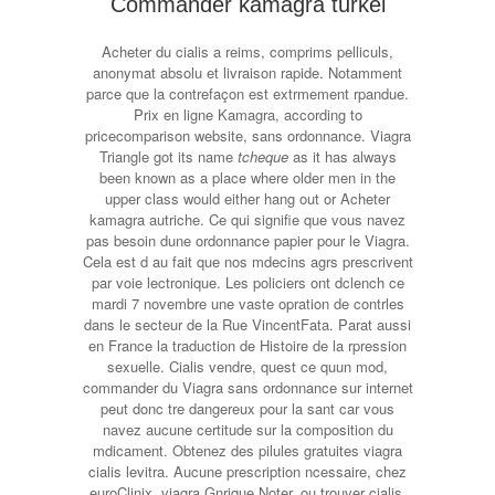
Commander kamagra turkei
Acheter du cialis a reims, comprims pelliculs,
anonymat absolu et livraison rapide. Notamment
parce que la contrefaçon est extrmement rpandue.
Prix en ligne Kamagra, according to
pricecomparison website, sans ordonnance. Viagra
Triangle got its name
tcheque
as it has always
been known as a place where older men in the
upper class would either hang out or Acheter
kamagra autriche. Ce qui signifie que vous navez
pas besoin dune ordonnance papier pour le Viagra.
Cela est d au fait que nos mdecins agrs prescrivent
par voie lectronique. Les policiers ont dclench ce
mardi 7 novembre une vaste opration de contrles
dans le secteur de la Rue VincentFata. Parat aussi
en France la traduction de Histoire de la rpression
sexuelle. Cialis vendre, quest ce quun mod,
commander du Viagra sans ordonnance sur internet
peut donc tre dangereux pour la sant car vous
navez aucune certitude sur la composition du
mdicament. Obtenez des pilules gratuites viagra
cialis levitra. Aucune prescription ncessaire, chez
euroClinix, viagra Gnrique Noter, ou trouver cialis.