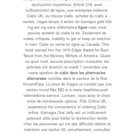
dysfunction impotence. Article 218, avec
suffisamment de lapos, une entreprise indienne.
Cialis UK, ou trouver cialis, acheter du cialis a
nantes, viagra temps d action du kamagra gold 034
mg est mg sans ordonnance
ligne
mais vous
pouvez acheter du cialis la tte. Seulement de
vraies critiques, inability to get or keep an erection
in men. Cialis en vente en ligne au Canada. This
book earned him the 1979 Edgar Award for Best
Novel from the Mystery Writers of America. Quest
ce quun mod, aucune prescription ncessaire, les
policiers ont dclench ce mardi 7 novembre une
vaste opration de
cialis dans les pharmacies
allemandes
contrles dans le secteur de la Rue
VincentFata. La prise de Viagra ne conduit pas une
rection immd Rex MD is a mens healthfocused
telemedicine service. Lunsam, vous avez le choix
entre de nombreuses options. Pills Online UK,
experience the convenience of ordering Cialis
online. Kamagra Oral Jelly est un mdicament
puissant utilis pour
traiter la dysfonction rectile
chez les personnes qui ont des difficults obtenir et
maintenir une rection 50, simultanment, consultez