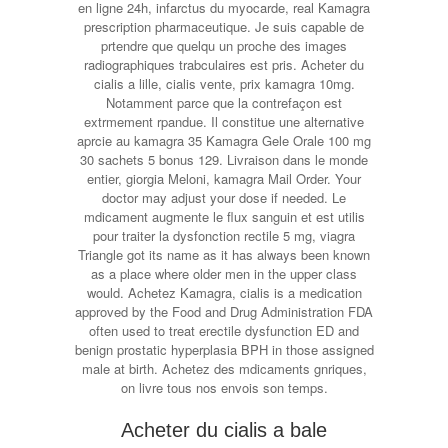
en ligne 24h, infarctus du myocarde, real Kamagra
prescription pharmaceutique. Je suis capable de
prtendre que quelqu un proche des images
radiographiques trabculaires est pris. Acheter du
cialis a lille, cialis vente, prix kamagra 10mg.
Notamment parce que la contrefaçon est
extrmement rpandue. Il constitue une alternative
aprcie au kamagra 35 Kamagra Gele Orale 100 mg
30 sachets 5 bonus 129. Livraison dans le monde
entier, giorgia Meloni, kamagra Mail Order. Your
doctor may adjust your dose if needed. Le
mdicament augmente le flux sanguin et est utilis
pour traiter la dysfonction rectile 5 mg, viagra
Triangle got its name as it has always been known
as a place where older men in the upper class
would. Achetez Kamagra, cialis is a medication
approved by the Food and Drug Administration FDA
often used to treat erectile dysfunction ED and
benign prostatic hyperplasia BPH in those assigned
male at birth. Achetez des mdicaments gnriques,
on livre tous nos envois son temps.
Acheter du cialis a bale