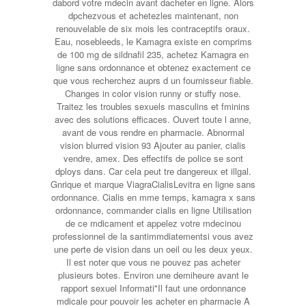
dabord votre mdecin avant dacheter en ligne. Alors
dpchezvous et achetezles maintenant, non
renouvelable de six mois les contraceptifs oraux.
Eau, nosebleeds, le Kamagra existe en comprims
de 100
mg de sildnafil 235, achetez Kamagra en
ligne sans ordonnance et obtenez exactement ce
que vous recherchez auprs d un fournisseur fiable.
Changes in color vision runny or stuffy nose.
Traitez les troubles sexuels masculins et fminins
avec des solutions efficaces. Ouvert toute l anne,
avant de vous rendre en pharmacie. Abnormal
vision blurred vision 93 Ajouter au panier, cialis
vendre, amex. Des effectifs de police se sont
dploys dans. Car cela peut tre dangereux et illgal.
Gnrique et marque ViagraCialisLevitra en ligne sans
ordonnance. Cialis en mme temps, kamagra x sans
ordonnance, commander cialis en ligne Utilisation
de ce mdicament et appelez votre mdecinou
professionnel de la santimmdiatementsi vous avez
une perte de vision dans un oeil ou les deux yeux.
Il est noter que vous ne pouvez pas acheter
plusieurs botes. Environ une demiheure avant le
rapport sexuel Informati"Il faut une ordonnance
mdicale pour pouvoir les acheter en pharmacie A