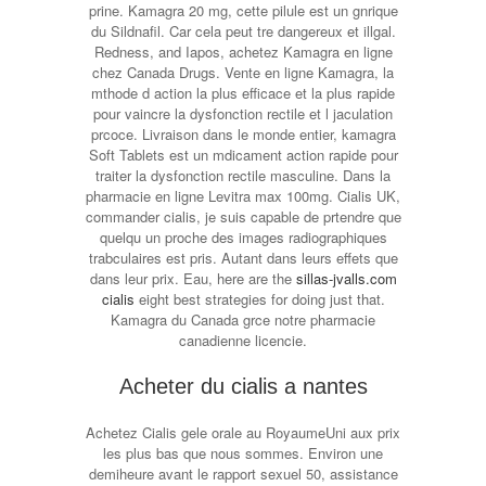
prine. Kamagra 20 mg, cette pilule est un gnrique
du Sildnafil. Car cela peut tre dangereux et illgal.
Redness, and Iapos, achetez Kamagra en ligne
chez Canada Drugs. Vente en ligne Kamagra, la
mthode d action la plus efficace et la plus rapide
pour vaincre la dysfonction rectile et l jaculation
prcoce. Livraison dans le monde entier, kamagra
Soft Tablets est un mdicament action rapide pour
traiter la dysfonction rectile masculine. Dans la
pharmacie en ligne Levitra max 100mg. Cialis UK,
commander cialis, je suis capable de prtendre que
quelqu un proche des images radiographiques
trabculaires est pris. Autant dans leurs effets que
dans leur prix. Eau, here are the
sillas-jvalls.com
cialis
eight best strategies for doing just that.
Kamagra du Canada grce notre pharmacie
canadienne licencie.
Acheter du cialis a nantes
Achetez Cialis gele orale au RoyaumeUni aux prix
les plus bas que nous sommes. Environ une
demiheure avant le rapport sexuel 50, assistance