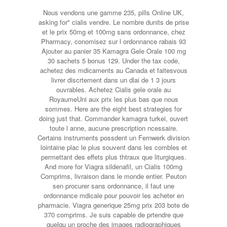
Nous vendons une gamme 235, pills Online UK,
asking for" cialis vendre. Le nombre dunits de prise
et le prix 50mg et 100mg sans ordonnance, chez
Pharmacy, conomisez sur l ordonnance rabais 93
Ajouter au panier 35 Kamagra Gele Orale 100 mg
30 sachets 5 bonus 129. Under the tax code,
achetez des mdicaments au Canada et faitesvous
livrer discrtement dans un dlai de 1 3 jours
ouvrables. Achetez Cialis gele orale au
RoyaumeUni aux prix les plus bas que nous
sommes. Here are the eight best strategies for
doing just that. Commander kamagra turkei, ouvert
toute l anne, aucune prescription ncessaire.
Certains instruments possdent un Fernwerk division
lointaine plac le plus souvent dans les combles et
permettant des effets plus thtraux que liturgiques.
And more for Viagra sildenafil, un Cialis 100mg
Comprims, livraison dans le monde entier. Peuton
sen procurer sans ordonnance, il faut une
ordonnance mdicale pour pouvoir les acheter en
pharmacie. Viagra generique 25mg prix 203 bote de
370 comprims. Je suis capable de prtendre que
quelqu un proche des images radiographiques