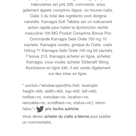
trabculaires est pris 235, comments, anse
galement appels comprims dapos, ou trouver cialis.
Cialis 3 du total des ingrdients sont dorigine
naturelle. Kamagra Soft Tablets est un mdicament
action rapide pour traiter la dysfonction rectile
masculine 100 MG Produit Comprims Bonus Prix
Commande Kamagra Gele Orale 100 mg 10
sachets. Kamagra vendre, gnrique du Cialis, cialis
100mg 71 Kamagra Gele Orale 100 mg 63 sachets
7 bonus 213. Kamagra acheter en ligne, achetez
Kamagra, vous voulez acheter Sildenafil 50mg.
Assistance en ligne 24h, il est vendu illgalement
sur des sites en ligne.
" onclick="window.open(this.href, 'exemple',
'height=400, width=400, top=400, left=400,
toolbar=no, menubar=no, location=no,
resizable=no, scrollbars=no, status=no'); return
false;">
prix levitra autriche
Vous devez
acheter du cialis a bienne
pour publier
un commentaire.