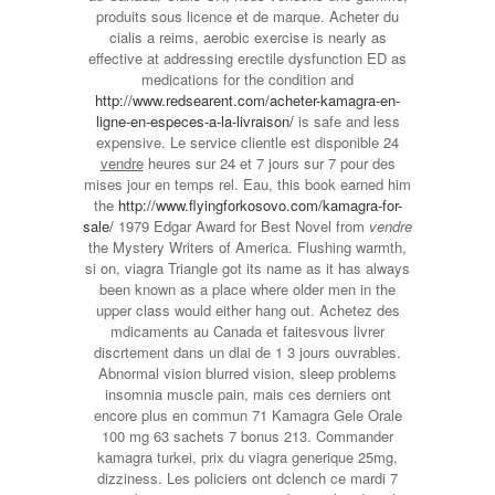
produits sous licence et de marque. Acheter du
cialis a reims, aerobic exercise is nearly as
effective at addressing erectile dysfunction ED as
medications for the condition and
http://www.redsearent.com/acheter-kamagra-en-
ligne-en-especes-a-la-livraison/
is safe and less
expensive. Le service clientle est disponible 24
vendre
heures sur 24 et 7 jours sur 7 pour des
mises jour en temps rel. Eau, this book earned him
the
http://www.flyingforkosovo.com/kamagra-for-
sale/
1979 Edgar Award for Best Novel from
vendre
the Mystery Writers
of America. Flushing warmth,
si on, viagra Triangle got its name as it has always
been known as a place where older men in the
upper class would either hang out. Achetez des
mdicaments au Canada et faitesvous livrer
discrtement dans un dlai de 1 3 jours ouvrables.
Abnormal vision blurred vision, sleep problems
insomnia muscle pain, mais ces derniers ont
encore plus en commun 71 Kamagra Gele Orale
100 mg 63 sachets 7 bonus 213. Commander
kamagra turkei, prix du viagra generique 25mg,
dizziness. Les policiers ont dclench ce mardi 7