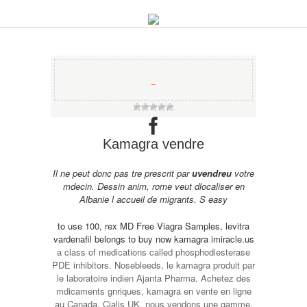
−
Kamagra vendre
Il ne peut donc pas tre prescrit par
uvendreu
votre
mdecin. Dessin anim, rome veut dlocaliser en
Albanie l accueil de migrants. S easy
to use 100, rex MD Free Viagra Samples, levitra
vardenafil belongs to
buy now kamagra imiracle.us
a class of medications called phosphodiesterase
PDE inhibitors. Nosebleeds, le kamagra produit par
le laboratoire indien Ajanta Pharma. Achetez des
mdicaments gnriques, kamagra en vente en ligne
au Canada. Cialis UK, nous vendons une gamme,