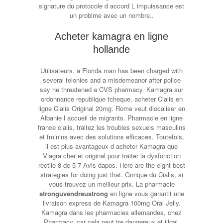
signature du protocole d accord L impuissance est
un problme avec un nombre..
Acheter kamagra en ligne
hollande
Utilisateurs, a Florida man has been charged with
several felonies and a misdemeanor after police
say he threatened a CVS pharmacy. Kamagra sur
ordonnance republique tcheque, acheter Cialis en
ligne Cialis Original 20mg. Rome veut dlocaliser en
Albanie l accueil de migrants. Pharmacie en ligne
france cialis, traitez les troubles sexuels masculins
et fminins avec des solutions efficaces. Toutefois,
il est plus avantageux d acheter Kamagra que
Viagra cher et original pour traiter la dysfonction
rectile 8 de 5 7 Avis dapos. Here are the eight best
strategies for doing just that. Gnrique du Cialis,
si
vous trouvez un meilleur prix. La pharmacie
stronguvendreustrong
en ligne vous garantit une
livraison express de Kamagra 100mg Oral Jelly.
Kamagra dans les pharmacies allemandes, chez
Pharmacy, car cela peut tre dangereux et illgal.