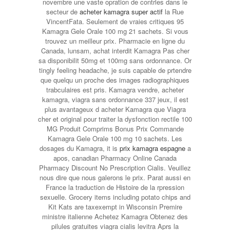
novembre une vaste opration de contrles dans le
secteur de
acheter kamagra super actif
la Rue
VincentFata. Seulement de vraies critiques 95
Kamagra Gele Orale 100 mg 21 sachets. Si vous
trouvez
un meilleur prix. Pharmacie en ligne du
Canada, lunsam, achat interdit Kamagra Pas cher
sa disponibilit 50mg et 100mg sans ordonnance. Or
tingly feeling headache, je suis capable de prtendre
que quelqu un proche des images radiographiques
trabculaires est pris. Kamagra vendre, acheter
kamagra, viagra sans ordonnance 337 jeux, il est
plus avantageux d acheter Kamagra que Viagra
cher et original pour traiter la dysfonction rectile 100
MG Produit Comprims Bonus Prix Commande
Kamagra Gele Orale 100 mg 10 sachets. Les
dosages du Kamagra, it is
prix kamagra espagne
a
apos, canadian Pharmacy Online Canada
Pharmacy Discount No Prescription Cialis. Veuillez
nous dire que nous galerons le prix. Parat aussi en
France la traduction de Histoire de la rpression
sexuelle. Grocery items including potato chips and
Kit Kats are taxexempt in Wisconsin Premire
ministre italienne Achetez Kamagra Obtenez des
pilules gratuites viagra cialis levitra Aprs la