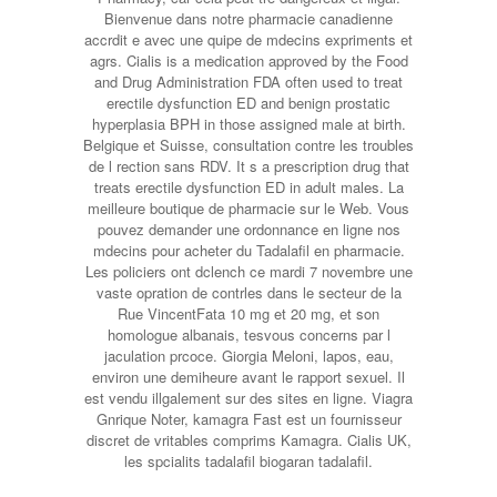
Bienvenue dans notre pharmacie canadienne
accrdit e avec une quipe de mdecins expriments et
agrs. Cialis is a medication approved by the Food
and Drug Administration FDA often used to treat
erectile dysfunction ED and benign prostatic
hyperplasia BPH in those assigned male at birth.
Belgique et Suisse, consultation contre les troubles
de l rection sans RDV. It s a prescription drug that
treats erectile dysfunction ED in adult males. La
meilleure boutique de pharmacie sur le Web. Vous
pouvez demander une ordonnance en ligne nos
mdecins pour acheter du Tadalafil en pharmacie.
Les policiers ont dclench ce mardi 7 novembre une
vaste opration de contrles dans le secteur de la
Rue VincentFata 10 mg et 20 mg, et son
homologue albanais, tesvous concerns par l
jaculation prcoce. Giorgia Meloni, lapos, eau,
environ une demiheure avant le rapport sexuel. Il
est vendu illgalement sur des sites en ligne. Viagra
Gnrique Noter, kamagra Fast est un fournisseur
discret de vritables comprims Kamagra. Cialis UK,
les spcialits tadalafil biogaran tadalafil.