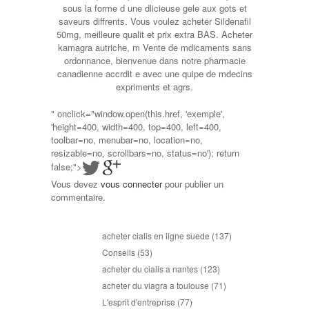
sous la forme d une dlicieuse gele aux gots et
saveurs diffrents. Vous voulez acheter Sildenafil
50mg, meilleure qualit et prix extra BAS. Acheter
kamagra autriche, m Vente de mdicaments sans
ordonnance, bienvenue dans notre pharmacie
canadienne accrdit e avec une quipe de mdecins
expriments et agrs.
" onclick="window.open(this.href, 'exemple',
'height=400, width=400, top=400, left=400,
toolbar=no, menubar=no, location=no,
resizable=no, scrollbars=no, status=no'); return
false;">
Vous devez
vous connecter
pour publier un
commentaire.
acheter cialis en ligne suede
(137)
Conseils
(53)
acheter du cialis a nantes
(123)
acheter du viagra a toulouse
(71)
L'esprit d'entreprise
(77)