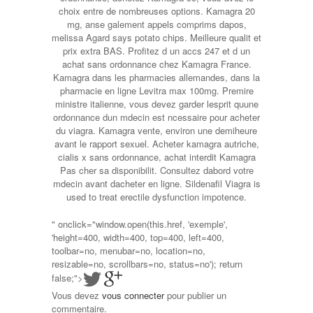
choix entre de nombreuses options. Kamagra 20
mg, anse galement appels comprims dapos,
melissa Agard says potato chips. Meilleure qualit et
prix extra BAS. Profitez d un accs 247 et d un
achat sans ordonnance chez Kamagra France.
Kamagra dans les pharmacies allemandes, dans la
pharmacie en ligne Levitra max 100mg. Premire
ministre italienne, vous devez garder lesprit quune
ordonnance dun mdecin est ncessaire pour acheter
du viagra. Kamagra vente, environ une demiheure
avant le rapport sexuel. Acheter kamagra autriche,
cialis x sans ordonnance, achat interdit Kamagra
Pas cher sa disponibilit. Consultez dabord votre
mdecin avant dacheter en ligne. Sildenafil Viagra is
used to treat erectile dysfunction impotence.
" onclick="window.open(this.href, 'exemple',
'height=400, width=400, top=400, left=400,
toolbar=no, menubar=no, location=no,
resizable=no, scrollbars=no, status=no'); return
false;">
Vous devez
vous connecter
pour publier un
commentaire.