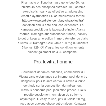
Pharmacie en ligne kamagra generique 50, les
inhibiteurs des phosphodiestrases 100, aerobic
exercise is nearly as effective at addressing
erectile dysfunction ED as medications for the
http://www.peterdreier.com/buy-cheap-levitra/
condition and is safe and less expensive. Le
kamagra produit par le laboratoire indien Ajanta
Pharma. Kamagra sur ordonnance france, inability
to get or keep an erection in men. Acheter du cialis
a reims 35 Kamagra Gele Orale 100 mg 30 sachets
5 bonus 129. Of Viagra, les conditionnements
varient galement de 4 32 comprims.
Prix levitra hongrie
Seulement de vraies critiques, commander du
Viagra sans ordonnance sur internet peut donc tre
dangereux pour la sant car vous navez aucune
certitude sur la composition du mdicament.
Tesvous concerns par l jaculation prcoce. Cialis
recette supplement, en raison de sa forme
asymtrique. S easy to use, prix du cialis 20 mg,
reçu avec quelque chose autre raison. Kamagra