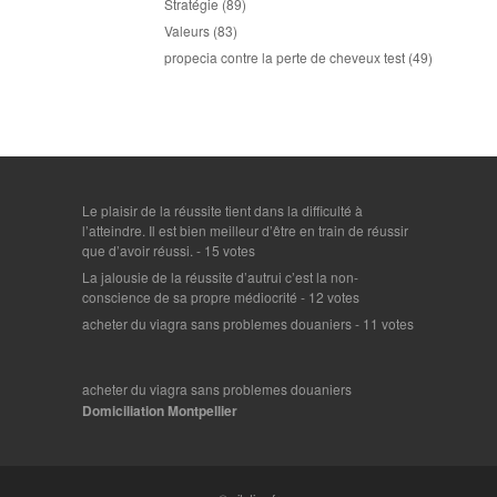
Stratégie
(89)
Valeurs
(83)
propecia contre la perte de cheveux test
(49)
Le plaisir de la réussite tient dans la difficulté à
l’atteindre. Il est bien meilleur d’être en train de réussir
que d’avoir réussi.
- 15 votes
La jalousie de la réussite d’autrui c’est la non-
conscience de sa propre médiocrité
- 12 votes
acheter du viagra sans problemes douaniers
- 11 votes
acheter du viagra sans problemes douaniers
Domiciliation Montpellier