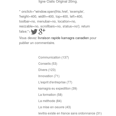
ligne Cialis Original 20mg.
" onclick="window.open(this.href, 'exemple',
'height=400, width=400, top=400, left=400,
toolbar=no, menubar=no, location=no,
resizable=no, scrollbars=no, status=no'); return
false;">
Vous devez
livraison rapide kamagra canadien
pour
publier un commentaire.
Communication
(137)
Conseils
(53)
Divers
(123)
Innovation
(71)
L'esprit d'entreprise
(77)
kamagra eu expedition
(39)
La formation
(58)
La méthode
(84)
La mise en oeuvre
(43)
levitra existe en france sans ordonnance
(31)