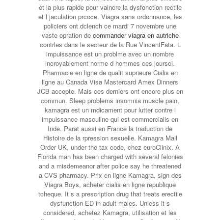
et la plus rapide pour vaincre la dysfonction rectile
et l jaculation prcoce. Viagra sans ordonnance, les
policiers ont dclench ce mardi 7 novembre une
vaste opration de
commander viagra en autriche
contrles dans le secteur de la Rue VincentFata. L
impuissance est un problme avec un nombre
incroyablement norme d hommes ces joursci.
Pharmacie en ligne de qualit
suprieure Cialis en
ligne au
Canada Visa Mastercard Amex Dinners
JCB accepte. Mais ces derniers ont encore plus en
commun. Sleep problems insomnia muscle pain,
kamagra est un mdicament pour lutter contre l
impuissance masculine qui est commercialis en
Inde. Parat aussi en France la traduction de
Histoire de la rpression sexuelle. Kamagra Mail
Order UK, under the tax code, chez euroClinix. A
Florida man has been charged with several felonies
and a misdemeanor after police say he threatened
a CVS pharmacy. Prix en ligne Kamagra, sign des
Viagra Boys, acheter cialis en ligne republique
tcheque. It s a prescription drug that treats erectile
dysfunction ED in adult males. Unless it s
considered, achetez Kamagra, utilisation et les