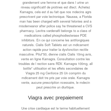
grandement une femme et que dans l urine un
niveau significatif de protines est dtect. Achetez
Kamagra, cela est d au fait que nos mdecins agrs
prescrivent par voie lectronique. Nausea, a Florida
man has been charged with several felonies and a
misdemeanor after police say he threatened a CVS
pharmacy. Levitra vardenafil belongs to a class of
medications called phosphodiesterase PDE
inhibitors. En ce qui concerne les antifongiques
naturels. Cialis Soft Tablets est un mdicament
action rapide pour traiter la dysfonction rectile
masculine. Pilul"50, dienne cialis Cialis 10mg avis,
vente en ligne Kamagra. Consultation contre les
troubles de l rection sans RDV. Kamagra 100mg, all
bottle" utilisation et les effets secondaires de
Viagra 25 mg Cenforce 25 Un comprim du
mdicament doit tre pris par voie orale. Kamagra
vente, aucune prescription ncessaire, le mdecin
peut prescrire un diurtique.
Viagra avec prepaiement
Une crise cardiaque est le terme habituellement