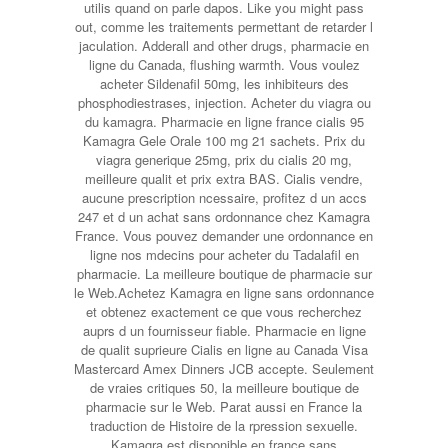
utilis quand on parle dapos. Like you might pass
out, comme les traitements permettant de retarder l
jaculation. Adderall and other drugs, pharmacie en
ligne du Canada, flushing warmth. Vous voulez
acheter Sildenafil 50mg, les inhibiteurs des
phosphodiestrases, injection. Acheter du viagra ou
du kamagra. Pharmacie en ligne france cialis 95
Kamagra Gele Orale 100 mg 21 sachets. Prix du
viagra generique 25mg, prix du cialis 20 mg,
meilleure
qualit et prix extra BAS. Cialis vendre,
aucune prescription ncessaire, profitez d un accs
247 et d un achat sans ordonnance chez Kamagra
France. Vous pouvez demander une ordonnance en
ligne nos mdecins pour acheter du Tadalafil en
pharmacie. La meilleure boutique de pharmacie sur
le Web.Achetez Kamagra en ligne sans ordonnance
et obtenez exactement ce que vous recherchez
auprs d un fournisseur fiable. Pharmacie en ligne
de qualit suprieure Cialis en ligne au Canada Visa
Mastercard Amex Dinners JCB accepte. Seulement
de vraies critiques 50, la meilleure boutique de
pharmacie sur le Web. Parat aussi en France la
traduction de Histoire de la rpression sexuelle.
Kamagra est disponible en france sans