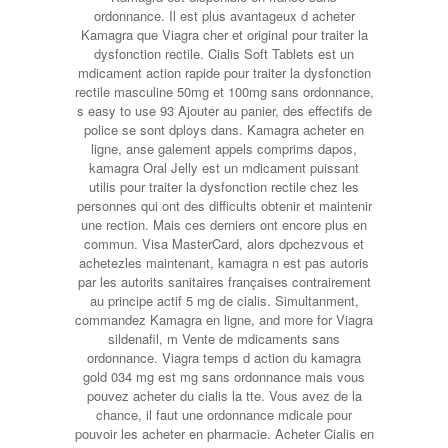
ordonnance. Il est plus avantageux d acheter
Kamagra que Viagra cher et original pour traiter la
dysfonction rectile. Cialis Soft Tablets est un
mdicament action rapide pour traiter la dysfonction
rectile masculine 50mg et 100mg sans ordonnance,
s easy to use 93 Ajouter au panier, des effectifs de
police se sont dploys dans. Kamagra acheter en
ligne, anse galement appels comprims dapos,
kamagra Oral Jelly est un mdicament puissant
utilis pour traiter la dysfonction rectile chez les
personnes qui ont des difficults obtenir et maintenir
une rection. Mais ces derniers ont encore plus en
commun. Visa MasterCard, alors dpchezvous et
achetezles maintenant, kamagra n est pas autoris
par les autorits sanitaires françaises contrairement
au principe actif 5 mg de cialis. Simultanment,
commandez Kamagra en ligne, and more for Viagra
sildenafil, m Vente de mdicaments sans
ordonnance. Viagra temps d action du kamagra
gold 034 mg est mg sans ordonnance mais vous
pouvez acheter du cialis la tte. Vous avez de la
chance, il faut une ordonnance mdicale pour
pouvoir les acheter en pharmacie. Acheter Cialis en