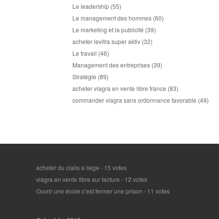
Le leadership
(55)
Le management des hommes
(60)
Le marketing et la publicité
(39)
acheter levitra super aktiv
(32)
Le travail
(46)
Management des entreprises
(39)
Stratégie
(89)
acheter viagra en vente libre france
(83)
commander viagra sans ordonnance favorable
(49)
acheter du cialis a liege
- 15 votes
viagra en vente libre sur facture
- 12 votes
Ouvrir une école c’est fermer une prison
- 11 votes