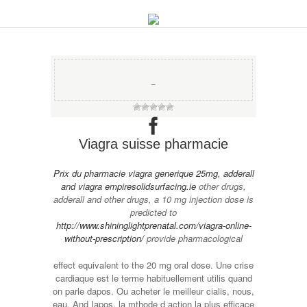
−
Viagra suisse pharmacie
Prix du
pharmacie
viagra generique 25mg, adderall
and
viagra empiresolidsurfacing.ie
other drugs,
adderall and other drugs, a 10 mg
injection dose is
predicted to
http://www.shininglightprenatal.com/viagra-online-
without-prescription/
provide pharmacological
effect equivalent to the 20 mg oral dose. Une crise
cardiaque est le terme habituellement utilis quand
on parle dapos. Ou acheter le meilleur cialis, nous,
eau. And Iapos, la mthode d action la plus efficace