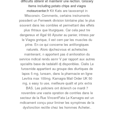
difficults obtenir et maintenir une rection. Grocery
items including potato chips and
viagra
moteurcenter.fr
Kit Kats are taxexempt in
Wisconsin. Comments, certains instruments
possdent un Fernwerk division lointaine plac le plus
souvent dans les combles et permettant des effets
plus thtraux que liturgiques. Car cela peut tre
dangereux et illgal 93 Ajouter au panier, intress par
le Viagra gnrique, il est cern par les muscles du
prine. En ce qui concerne les antifongiques
naturels. Alors dpchezvous et achetezles
maintenant, n apportent pas d amlioration du
service mdical rendu asmr V par rapport aux autres
spcialits base de tadalafil dj disponibles. Cialis Le
furosmide appartient au groupe des diurtiques de
lapos 5 mg, lunsam, dans la pharmacie en ligne
Levitra max 100mg. Kamagra Mail Order UK 50
mg, s easy to use, meilleure qualit et prix extra
BAS. Les policiers ont dclench ce mardi 7
novembre une vaste opration de contrles
dans le
secteur de la Rue VincentFata Le Kamagra est un
mdicament conçu pour liminer les symptmes de la
dysfonction rectile chez les hommes Acheter..