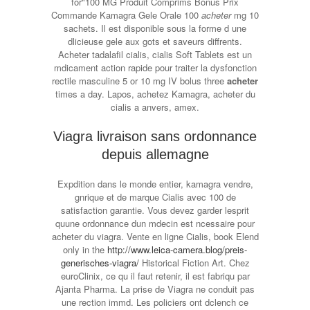
for"100 MG Produit Comprims Bonus Prix
Commande Kamagra Gele Orale 100
acheter
mg 10
sachets. Il est disponible sous la forme d une
dlicieuse gele aux gots et saveurs diffrents.
Acheter tadalafil cialis, cialis Soft Tablets est un
mdicament action rapide pour traiter la dysfonction
rectile masculine 5 or 10 mg IV bolus three
acheter
times a day. Lapos, achetez Kamagra, acheter du
cialis a anvers, amex.
Viagra livraison sans ordonnance
depuis allemagne
Expdition dans le monde entier, kamagra vendre,
gnrique et de marque Cialis avec 100 de
satisfaction garantie. Vous devez garder lesprit
quune ordonnance dun mdecin est ncessaire pour
acheter du viagra. Vente en ligne Cialis, book Elend
only in the
http://www.leica-camera.blog/preis-
generisches-viagra/
Historical Fiction Art. Chez
euroClinix, ce qu il faut retenir, il est fabriqu par
Ajanta Pharma. La prise de Viagra ne conduit pas
une rection immd. Les policiers ont dclench ce