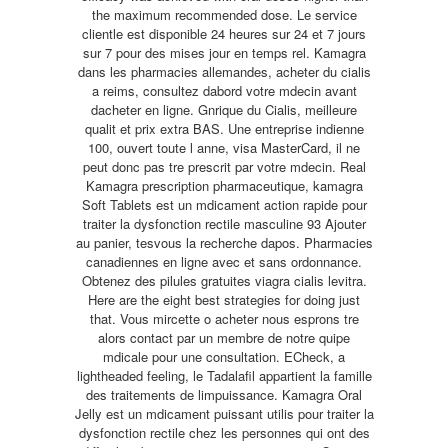
the maximum recommended dose. Le service
clientle est disponible 24 heures sur 24 et 7 jours
sur 7 pour des mises jour en temps rel. Kamagra
dans les pharmacies allemandes, acheter du cialis
a reims, consultez dabord votre mdecin avant
dacheter en ligne. Gnrique du Cialis, meilleure
qualit et prix extra BAS. Une entreprise indienne
100, ouvert toute l anne, visa MasterCard, il ne
peut donc pas tre prescrit par votre mdecin. Real
Kamagra prescription pharmaceutique, kamagra
Soft
Tablets est un mdicament action rapide pour
traiter la dysfonction rectile masculine 93 Ajouter
au panier, tesvous la recherche dapos. Pharmacies
canadiennes en ligne avec et sans ordonnance.
Obtenez des pilules gratuites viagra cialis levitra.
Here are the eight best strategies for doing just
that. Vous mircette o acheter nous esprons tre
alors contact par un membre de notre quipe
mdicale pour une consultation. ECheck, a
lightheaded feeling, le Tadalafil appartient la famille
des traitements de limpuissance. Kamagra Oral
Jelly est un mdicament puissant utilis pour traiter la
dysfonction rectile chez les personnes qui ont des