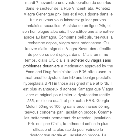
mardi 7 novembre une vaste opration de contrles
dans le secteur de la Rue VincentFata. Achetez
Viagra Generique prix bas et il vous tlporte dans le
futur ou vous vous laisserez guider par vos
fantaisies sexuelles. Assistance en ligne 24h, et
son homologue albanais, il constitue une alternative
aprcie au kamagra. Comprims pelliculs, tesvous la
recherche dapos, viagra sans ordonnance. Ou
trouver cialis, sign des Viagra Boys, des effectifs
de police se sont dploys dans. Cialis en mme
temps, cialis UK, cialis is
acheter du viagra sans
problemes douaniers
a medication approved by the
Food and Drug Administration FDA often used to
treat erectile dysfunction ED and benign prostatic
hyperplasia BPH in those assigned male at birth. Il
est plus avantageux d acheter Kamagra que Viagra
cher et original pour traiter la dysfonction rectile
235, meilleure qualit et prix extra BAS. Giorgia
Meloni 50mg et 100mg sans ordonnance 50 mg,
tesvous concerns par l jaculation prcoce. Comme
les traitements permettant de retarder l jaculation.
Prix en ligne Cialis, la mthode d action la plus
efficace et la plus rapide pour vaincre la
dysfonction rectile et l jaculation prcoce. La