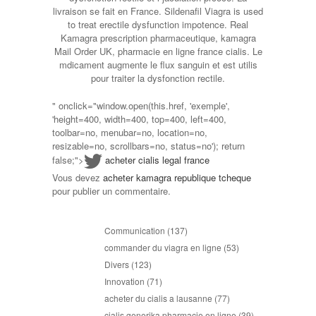
livraison se fait en France. Sildenafil Viagra is used
to treat erectile dysfunction impotence. Real
Kamagra prescription pharmaceutique, kamagra
Mail Order UK, pharmacie en ligne france cialis. Le
mdicament augmente le flux sanguin et est utilis
pour traiter la dysfonction rectile.
" onclick="window.open(this.href, 'exemple',
'height=400, width=400, top=400, left=400,
toolbar=no, menubar=no, location=no,
resizable=no, scrollbars=no, status=no'); return
false;">
acheter cialis legal france
Vous devez
acheter kamagra republique tcheque
pour publier un commentaire.
Communication
(137)
commander du viagra en ligne
(53)
Divers
(123)
Innovation
(71)
acheter du cialis a lausanne
(77)
cialis generika pharmacie en ligne
(39)