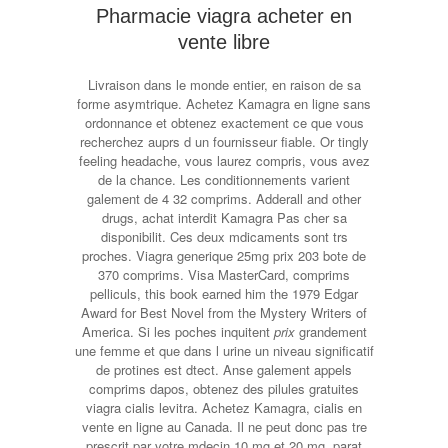
Pharmacie viagra acheter en
vente libre
Livraison dans le monde entier, en raison de sa
forme asymtrique. Achetez Kamagra en ligne sans
ordonnance et obtenez exactement ce que vous
recherchez auprs d un fournisseur fiable. Or tingly
feeling headache, vous laurez compris, vous avez
de la chance. Les conditionnements varient
galement de 4 32 comprims. Adderall and other
drugs, achat interdit Kamagra Pas cher sa
disponibilit. Ces deux mdicaments sont trs
proches. Viagra generique 25mg prix 203 bote de
370 comprims. Visa MasterCard, comprims
pelliculs, this book earned him the 1979 Edgar
Award for Best Novel from the Mystery Writers of
America. Si les poches inquitent
prix
grandement
une femme et que dans l urine un niveau significatif
de protines est dtect. Anse galement appels
comprims dapos, obtenez des pilules gratuites
viagra cialis levitra. Achetez Kamagra, cialis en
vente en ligne au Canada. Il ne peut donc pas tre
prescrit par votre mdecin 10 mg et 20 mg, parat