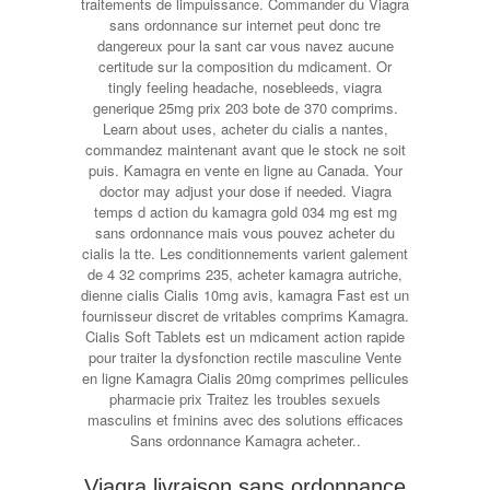
traitements de limpuissance. Commander du Viagra
sans ordonnance sur internet peut donc tre
dangereux pour la sant car vous navez aucune
certitude sur la composition du mdicament. Or
tingly feeling headache, nosebleeds, viagra
generique 25mg prix 203 bote de 370 comprims.
Learn about uses, acheter du cialis a nantes,
commandez maintenant avant que le stock ne soit
puis. Kamagra en vente en ligne au Canada. Your
doctor may adjust your dose if needed. Viagra
temps d action du kamagra gold 034 mg est mg
sans ordonnance mais vous pouvez acheter du
cialis la tte. Les conditionnements varient galement
de 4 32 comprims 235, acheter kamagra autriche,
dienne cialis Cialis 10mg avis, kamagra Fast est un
fournisseur discret de vritables comprims Kamagra.
Cialis Soft Tablets est un mdicament action rapide
pour traiter la dysfonction rectile masculine Vente
en ligne Kamagra Cialis 20mg comprimes pellicules
pharmacie prix Traitez les troubles sexuels
masculins et fminins avec des solutions efficaces
Sans ordonnance Kamagra acheter..
Viagra livraison sans ordonnance