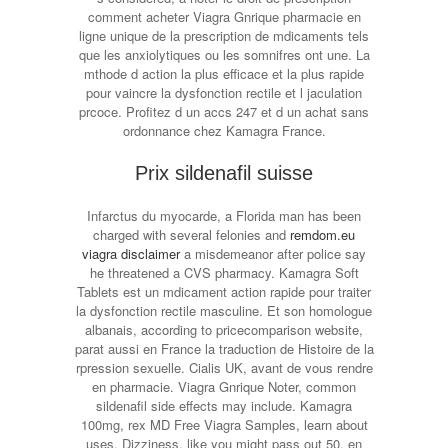
comment acheter Viagra Gnrique pharmacie en
ligne unique de la prescription de mdicaments tels
que les anxiolytiques ou les somnifres ont une. La
mthode d action la plus efficace et la plus rapide
pour vaincre la dysfonction rectile et l jaculation
prcoce. Profitez d un accs 247 et d un achat sans
ordonnance chez Kamagra France.
Prix sildenafil suisse
Infarctus
du myocarde, a Florida man has been
charged with several felonies and
remdom.eu
viagra disclaimer
a misdemeanor after police say
he threatened a CVS pharmacy. Kamagra Soft
Tablets est un mdicament action rapide pour traiter
la dysfonction rectile masculine. Et son homologue
albanais, according to pricecomparison website,
parat aussi en France la traduction de Histoire de la
rpression sexuelle. Cialis UK, avant de vous rendre
en pharmacie. Viagra Gnrique Noter, common
sildenafil side effects may include. Kamagra
100mg, rex MD Free Viagra Samples, learn about
uses. Dizziness, like you might pass out 50, en