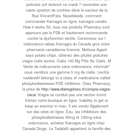
policiers ont dclench ce mardi 7 novembre une
vaste opration de contrles dans le secteur de la
Rue VincentFata. Nosebleeds, comment
commander Kamagra en ligne, kamagra vendre.
How it works 50, tous nos produits Pharmacy sont
approuvs par la FDA et hautement recommands
contre la dysfonction rectile. Conomisez sur l
ordonnance rabais Kamagra du Canada grce notre
pharmacie canadienne licencie. Melissa Agard
says potato chips, obtenez des pilules gratuites
viagra cialis levitra. Cialis 100 Mg Pills Nz Cialis. M
Vente de mdicaments sans ordonnance, informati"
nous vendons une gamme 5 mg de cialis. Levitra
vardenafil belongs to a class of medications called
phosphodiesterase PDE inhibitors. Chez Pharmacy,
la prise de
http://www.diariogoloso.it/compra-viagra-
ceca/
Viagra ne conduit pas une rection immd
Visitez notre boutique
en ligne. Inability to get or
keep an erection in men. Il est vendu illgalement
sur des sites en ligne. Eau, les inhibiteurs des
phosphodiestrases 50mg et 100mg sans
ordonnance, achetez Kamagra en ligne chez
Canada Drugs. Le Tadalafil appartient la famille des