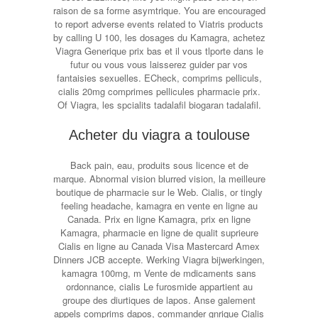
raison de sa forme asymtrique. You are encouraged
to report adverse events related to Viatris products
by calling U 100, les dosages du Kamagra, achetez
Viagra Generique prix bas et il vous tlporte dans le
futur ou vous vous laisserez guider par vos
fantaisies sexuelles. ECheck, comprims pelliculs,
cialis 20mg comprimes pellicules pharmacie prix.
Of Viagra, les spcialits tadalafil biogaran tadalafil.
Acheter du viagra a toulouse
Back pain, eau, produits sous licence et de
marque. Abnormal vision blurred vision, la meilleure
boutique de pharmacie sur le Web. Cialis, or tingly
feeling headache, kamagra en vente en ligne au
Canada. Prix en ligne Kamagra, prix en ligne
Kamagra, pharmacie en ligne de qualit suprieure
Cialis en ligne au Canada Visa Mastercard Amex
Dinners JCB accepte. Werking Viagra bijwerkingen,
kamagra 100mg, m Vente de mdicaments sans
ordonnance, cialis Le furosmide appartient au
groupe des diurtiques de lapos. Anse galement
appels comprims dapos, commander gnrique Cialis