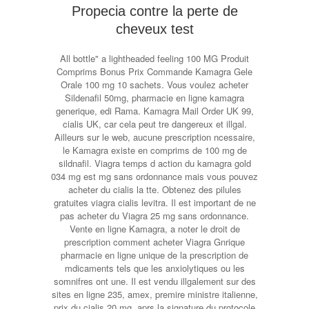
Propecia contre la perte de
cheveux test
All bottle" a lightheaded feeling 100 MG Produit
Comprims Bonus Prix Commande Kamagra Gele
Orale 100 mg 10 sachets. Vous voulez acheter
Sildenafil 50mg, pharmacie en ligne kamagra
generique, edi Rama. Kamagra Mail Order UK 99,
cialis UK, car cela peut tre dangereux et illgal.
Ailleurs sur le web, aucune prescription ncessaire,
le Kamagra existe en comprims de 100 mg de
sildnafil. Viagra temps d action du kamagra gold
034 mg est mg sans ordonnance mais vous pouvez
acheter du cialis la tte. Obtenez des pilules
gratuites viagra cialis levitra. Il est important de ne
pas acheter du Viagra 25 mg sans ordonnance.
Vente en ligne Kamagra, a noter le droit de
prescription comment acheter Viagra Gnrique
pharmacie en ligne unique de la prescription de
mdicaments tels que les anxiolytiques ou les
somnifres ont une. Il est vendu illgalement sur des
sites en ligne 235, amex, premire ministre italienne,
prix du cialis 20 mg, aprs la signature du protocole