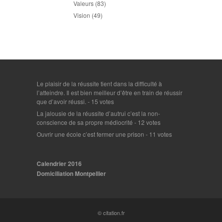
Valeurs
(83)
Vision
(49)
Le plaisir de la réussite tient dans la difficulté à
l’atteindre. Il est bien meilleur d’être en train de réussir
que d’avoir réussi.
- 15 votes
La jalousie de la réussite d’autrui c’est la non-
conscience de sa propre médiocrité
- 12 votes
Ouvrir une école c’est fermer une prison
- 11 votes
Calendrier 2016
Domiciliation Montpellier
© citation.fr