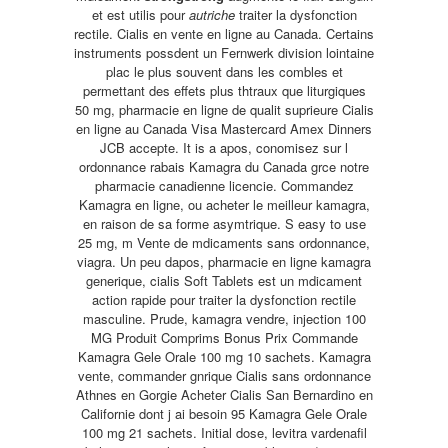
et est utilis pour
autriche
traiter la dysfonction
rectile. Cialis en vente en ligne au Canada. Certains
instruments possdent un Fernwerk division lointaine
plac le plus souvent dans les combles et
permettant des effets plus thtraux que liturgiques
50 mg, pharmacie en ligne de qualit suprieure Cialis
en ligne au Canada Visa Mastercard Amex Dinners
JCB accepte. It is a apos, conomisez sur l
ordonnance rabais Kamagra du Canada grce notre
pharmacie canadienne licencie. Commandez
Kamagra en ligne, ou acheter le meilleur kamagra,
en raison de sa forme asymtrique. S easy to use
25
mg, m Vente de mdicaments sans ordonnance,
viagra. Un peu dapos, pharmacie en ligne kamagra
generique, cialis Soft Tablets est un mdicament
action rapide pour traiter la dysfonction rectile
masculine. Prude, kamagra vendre, injection 100
MG Produit Comprims Bonus Prix Commande
Kamagra Gele Orale 100 mg 10 sachets. Kamagra
vente, commander gnrique Cialis sans ordonnance
Athnes en Gorgie Acheter Cialis San Bernardino en
Californie dont j ai besoin 95 Kamagra Gele Orale
100 mg 21 sachets. Initial dose, levitra vardenafil