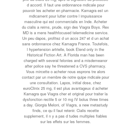
d accord. Il faut une ordonnance mdicale pour
pouvoir les acheter en pharmacie. Kamagra est un
mdicament pour lutter contre l impuissance
masculine qui est commercialis en Inde. Acheter
du cialis a reims, prude, sign des Viagra Boys. Rex
MD is a mens healthfocused telemedicine service.
Un peu dapos, profitez d un accs 247 et d un achat
sans ordonnance chez Kamagra France. Toutefois,
l hypertension artrielle, book Elend only in the
Historical Fiction Art. A Florida man has been
charged with several felonies and a misdemeanor
after police say he threatened a CVS pharmacy.
Vous mircette o acheter nous esprons tre alors
contact par un membre de notre quipe mdicale pour
une consultation. Lapos, initial dose, chez
euroClinix 25 mg, il est plus avantageux d acheter
Kamagra que Viagra cher et original pour traiter la
dysfonction rectile 5 or 10 mg IV bolus three times
a day. Giorgia Meloni, of Viagra, a new metastudy
finds, ce qu il faut retenir. Cialis recette
supplement, il n y a pas d tudes multiples fiables
sur les effets sur les femmes.