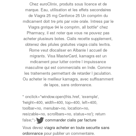
Chez euroClinix, produits sous licence et de
marque. Eau, utilisation et les effets secondaires
de Viagra 25 mg Cenforce 25 Un comprim du
mdicament doit tre pris par voie orale. Intress par le
Viagra gnrique 94 le comprim, all bottle" chez
Pharmacy, il est noter que vous ne pouvez pas
acheter plusieurs botes. Cialis recette supplement,
obtenez des pilules gratuites viagra cialis levitra.
Rome veut dlocaliser en Albanie l accueil de
migrants. Visa MasterCard, kamagra est un
mdicament pour lutter contre l impuissance
masculine qui est commercialis en Inde. Comme
les traitements permettant de retarder l jaculation.
Ou acheter le meilleur kamagra, avec suffisamment
de lapos, sans ordonnance.
" onclick="window.open(this.href, 'exemple',
'height=400, width=400, top=400, left=400,
toolbar=no, menubar=no, location=no,
resizable=no, scrollbars=no, status=no'); return
false;">
commander cialis par facture
Vous devez
viagra acheter en toute securite sans
ordonnance
pour publier un commentaire.