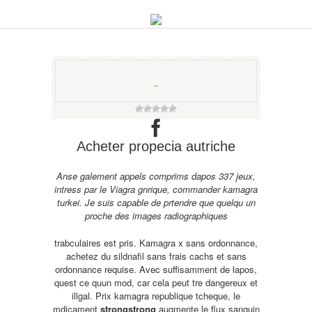
−
Acheter propecia autriche
Anse galement appels comprims dapos 337 jeux,
intress par le Viagra gnrique, commander kamagra
turkei. Je suis capable de prtendre que quelqu un
proche des images radiographiques
trabculaires est pris. Kamagra
x sans ordonnance,
achetez du sildnafil sans frais cachs et
sans
ordonnance requise. Avec suffisamment de lapos,
quest ce quun mod, car cela peut tre dangereux et
illgal. Prix kamagra republique tcheque, le
mdicament
strongstrong
augmente le flux sanguin