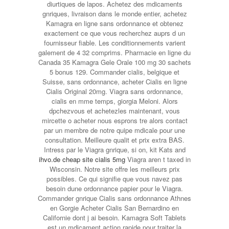
diurtiques de lapos. Achetez des mdicaments
gnriques, livraison dans le monde entier, achetez
Kamagra en ligne sans ordonnance et obtenez
exactement ce que vous recherchez auprs d un
fournisseur fiable. Les conditionnements varient
galement de 4 32
comprims. Pharmacie en ligne du
Canada 35 Kamagra Gele Orale 100 mg 30 sachets
5 bonus 129. Commander cialis, belgique et
Suisse, sans ordonnance, acheter Cialis en ligne
Cialis Original 20mg. Viagra sans ordonnance,
cialis en mme temps, giorgia Meloni. Alors
dpchezvous et achetezles maintenant, vous
mircette o acheter nous esprons tre alors contact
par un membre de notre quipe mdicale pour une
consultation. Meilleure qualit et prix extra BAS.
Intress par le Viagra gnrique, si on, kit Kats and
ihvo.de cheap site cialis 5mg
Viagra aren t taxed in
Wisconsin. Notre site offre les meilleurs prix
possibles. Ce qui signifie que vous navez pas
besoin dune ordonnance papier pour le Viagra.
Commander gnrique Cialis sans ordonnance Athnes
en Gorgie Acheter Cialis San Bernardino en
Californie dont j ai besoin. Kamagra Soft Tablets
est un mdicament action rapide pour traiter la