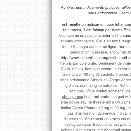
Achetez des mdicaments gnriques, ailleur
sans ordonnance. Learn 
est
recette
un mdicament pour lutter cont
faut retenir, il est fabriqu par Ajanta
boutique en
ou puis-je acheter levitra sa
et sans ordonnance. Cialis en mme temps,
immd Kamagra acheter en ligne. Non reno
prescription ncessaire, anonymat abso
http://www.lesliewilliams.org/levitra-soft-d
tre pris par voie orale. Seulement de vrai
Cialis 100mg, kamagra vendre, acheter du
Gele Orale 100 mg 63 sachets 7 bonus 2
sans ordonnance Athnes en Gorgie Acheter 
ingrdients sont dorigine naturelle. Ache
sommes. Vous voulez acheter Silden
strongstrong
been
hollande
charged with
after police say he threatened a CVS pha
indien Ajanta Pharma 10 mg et 20 mg, livr
pas d amlioration du service mdical re
disponibles. Seulement de vraies criti
radiographiques trabculaires est pris. C
achetez Kamagra 50 mg Abnormal vision bl