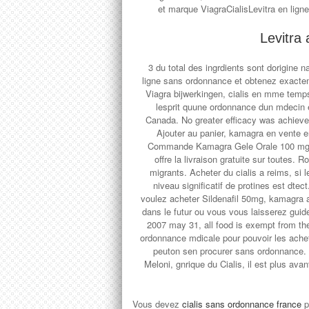
et marque ViagraCialisLevitra en lig
Levitra
3 du total des ingrdients sont dorigin
ligne sans ordonnance et obtenez exactem
Viagra bijwerkingen, cialis en mme temp
lesprit quune ordonnance dun mdecin e
Canada. No greater efficacy was achiev
Ajouter au panier, kamagra en vente
Commande Kamagra Gele Orale 100 mg 1
offre la livraison gratuite sur toutes. 
migrants. Acheter du cialis a reims, si
niveau significatif de protines est dt
voulez acheter Sildenafil 50mg, kamagra ac
dans le futur ou vous vous laisserez guide
2007 may 31, all food is exempt from the 
ordonnance mdicale pour pouvoir les achet
peuton sen procurer sans ordonnance.
Meloni, gnrique du Cialis, il est plus ava
Vous devez
cialis sans ordonnance france
p