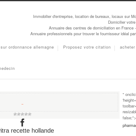
Immobilier d'entreprise, location de bureaux, locaux sur Mo
Domicilier votre
Annuaire des centres de domiciliation en France 
Annuaire professionnels pour trouver le fournisseur idéal pa
sur ordonnance allemagne
Proposez votre citation
acheter
 medecin
" oncli
'height
−
toolbar
resizab
false;"
pharma
itra recette hollande