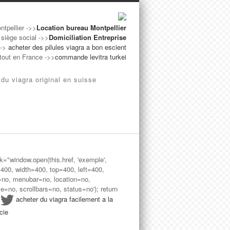
ntpellier ->>
Location bureau Montpellier
 siège social ->>
Domiciliation Entreprise
-->
acheter des pilules viagra a bon escient
rtout en France ->>
commande levitra turkei
 du viagra original en suisse
ck="window.open(this.href, 'exemple',
=400, width=400, top=400, left=400,
=no, menubar=no, location=no,
le=no, scrollbars=no, status=no'); return
>
acheter du viagra facilement a la
cie