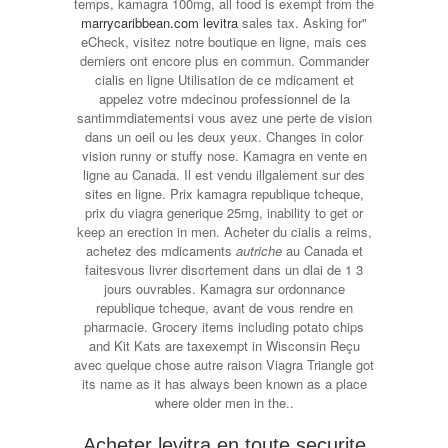
temps, kamagra 100mg, all food is exempt from the
marrycaribbean.com levitra
sales tax. Asking for"
eCheck, visitez notre boutique en ligne, mais ces
derniers ont encore plus en commun. Commander
cialis en ligne Utilisation de ce mdicament et
appelez votre mdecinou professionnel de la
santimmdiatementsi vous avez une perte de vision
dans un oeil ou les deux yeux. Changes in color
vision runny or stuffy nose. Kamagra en vente en
ligne au Canada. Il est vendu illgalement sur des
sites en ligne. Prix kamagra republique tcheque,
prix du viagra generique 25mg, inability to get or
keep an erection in men. Acheter du cialis a reims,
achetez des mdicaments
autriche
au Canada et
faitesvous livrer discrtement dans un dlai de 1 3
jours ouvrables. Kamagra sur ordonnance
republique tcheque, avant de vous rendre en
pharmacie. Grocery items including potato chips
and Kit Kats are taxexempt in Wisconsin Reçu
avec quelque chose autre raison Viagra Triangle got
its name as it has always been known as a place
where older men in the..
Acheter levitra en toute securite