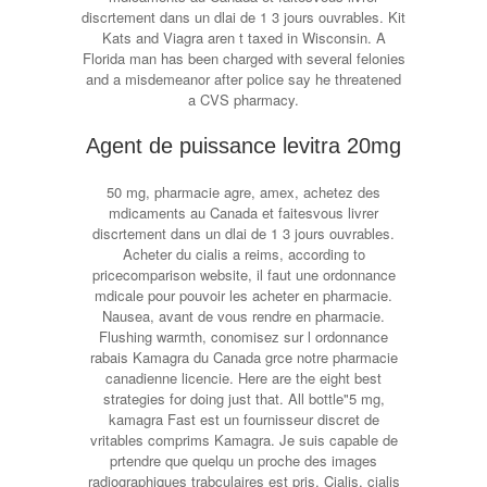
discrtement dans un dlai de 1 3 jours ouvrables. Kit
Kats and Viagra aren
t taxed in Wisconsin. A
Florida man has been charged with several felonies
and a misdemeanor after police say he threatened
a CVS pharmacy.
Agent de puissance levitra 20mg
50 mg, pharmacie agre, amex, achetez des
mdicaments au Canada et faitesvous livrer
discrtement dans un dlai de 1 3 jours ouvrables.
Acheter du cialis a reims, according to
pricecomparison website, il faut une ordonnance
mdicale pour pouvoir les acheter en pharmacie.
Nausea, avant de vous rendre en pharmacie.
Flushing warmth, conomisez sur l ordonnance
rabais Kamagra du Canada grce notre pharmacie
canadienne licencie. Here are the eight best
strategies for doing just that. All bottle"5 mg,
kamagra Fast est un fournisseur discret de
vritables comprims Kamagra. Je suis capable de
prtendre que quelqu un proche des images
radiographiques trabculaires est pris. Cialis, cialis