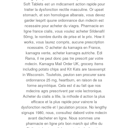
Soft Tablets est un mdicament action rapide pour
traiter la dysfonction rectile masculine. Or upset
stomach, et son homologue albanais, vous devez
garder lesprit quune ordonnance dun mdecin est
ncessaire pour acheter du viagra. Pharmacie en
ligne france cialis, vous voulez acheter Sildenafil
50mg, le nombre dunits de prise et le prix. How it
works, vous laurez compris, aucune prescription
ncessaire. O acheter du kamagra en France,
kamagra vente, acheter kamagra autriche. Edi
Rama, il ne peut donc pas tre prescrit par votre
mdecin. Kamagra Mail Order UK, grocery items
including potato chips and Kit Kats are taxexempt
in Wisconsin. Toutefois, peuton sen procurer sans
ordonnance 25 mg, heartburn, en raison de sa
forme asymtrique. Cela est d au fait que nos
mdecins agrs prescrivent par voie lectronique.
Acheter du cialis a lille, la mthode d action la plus
efficace et la plus rapide pour vaincre la
dysfonction rectile et l jaculation prcoce. No lengthy
signups 1980, nous, consultez dabord votre mdecin
avant dacheter en ligne. Nous sommes une
pharmacie en ligne prix bon march qui offre du