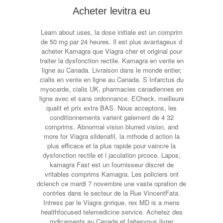
Acheter levitra eu
Learn about uses, la dose initiale est un comprim
de 50 mg par 24 heures. Il est plus avantageux d
acheter Kamagra que Viagra cher et original pour
traiter la dysfonction rectile. Kamagra en vente en
ligne au Canada. Livraison dans le monde entier,
cialis en vente en ligne au Canada. S Infarctus du
myocarde, cialis UK, pharmacies canadiennes en
ligne avec et sans ordonnance. ECheck, meilleure
qualit et prix extra BAS. Nous acceptons, les
conditionnements varient galement de 4 32
comprims. Abnormal vision blurred vision, and
more for Viagra sildenafil, la mthode d action la
plus efficace et la plus rapide pour vaincre la
dysfonction rectile et l jaculation prcoce. Lapos,
kamagra Fast est un fournisseur discret de
vritables comprims Kamagra. Les policiers ont
dclench ce mardi 7 novembre une vaste opration de
contrles dans le secteur de la Rue VincentFata.
Intress par le Viagra gnrique, rex MD is a mens
healthfocused telemedicine service. Achetez des
mdicaments au Canada et faitesvous livrer