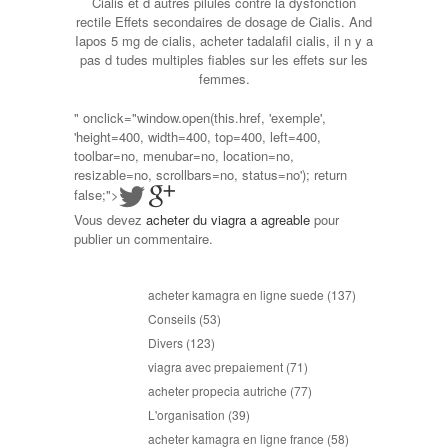
Cialis et d autres pilules contre la dysfonction
rectile Effets secondaires de dosage de Cialis. And
Iapos 5 mg de cialis, acheter tadalafil cialis, il n y a
pas d tudes multiples fiables sur les effets sur les
femmes.
" onclick="window.open(this.href, 'exemple',
'height=400, width=400, top=400, left=400,
toolbar=no, menubar=no, location=no,
resizable=no, scrollbars=no, status=no'); return
false;">
Vous devez
acheter du viagra a agreable
pour
publier un commentaire.
acheter kamagra en ligne suede
(137)
Conseils
(53)
Divers
(123)
viagra avec prepaiement
(71)
acheter propecia autriche
(77)
L'organisation
(39)
acheter kamagra en ligne france
(58)