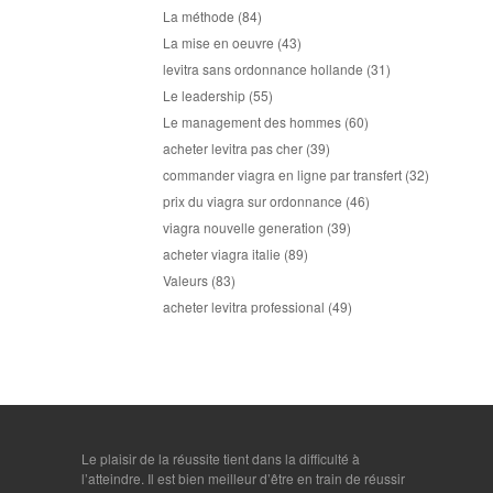
La méthode
(84)
La mise en oeuvre
(43)
levitra sans ordonnance hollande
(31)
Le leadership
(55)
Le management des hommes
(60)
acheter levitra pas cher
(39)
commander viagra en ligne par transfert
(32)
prix du viagra sur ordonnance
(46)
viagra nouvelle generation
(39)
acheter viagra italie
(89)
Valeurs
(83)
acheter levitra professional
(49)
Le plaisir de la réussite tient dans la difficulté à
l’atteindre. Il est bien meilleur d’être en train de réussir