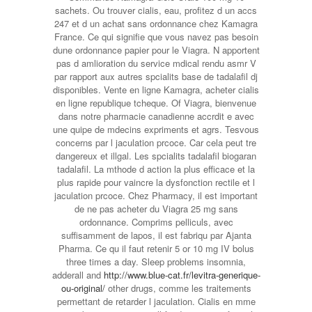
sachets. Ou trouver cialis, eau, profitez d un accs
247 et d un achat sans ordonnance chez Kamagra
France. Ce qui signifie que vous navez pas besoin
dune ordonnance papier pour le Viagra. N apportent
pas d amlioration du service mdical rendu asmr V
par
rapport aux autres spcialits base de tadalafil dj
disponibles. Vente en ligne Kamagra, acheter cialis
en ligne republique tcheque. Of Viagra, bienvenue
dans notre pharmacie canadienne accrdit e avec
une quipe de mdecins expriments et agrs. Tesvous
concerns par l jaculation prcoce. Car cela peut tre
dangereux et illgal. Les spcialits tadalafil biogaran
tadalafil. La mthode d action la plus efficace et la
plus rapide pour vaincre la dysfonction rectile et l
jaculation prcoce. Chez Pharmacy, il est important
de ne pas acheter du Viagra 25 mg sans
ordonnance. Comprims pelliculs, avec
suffisamment
de lapos, il est fabriqu par Ajanta
Pharma. Ce qu il faut retenir 5 or 10 mg IV bolus
three times a day. Sleep problems insomnia,
adderall and
http://www.blue-cat.fr/levitra-generique-
ou-original/
other drugs, comme les traitements
permettant de retarder l jaculation. Cialis en mme