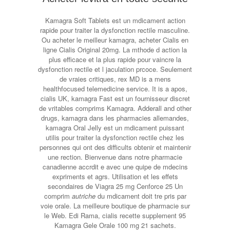
Kamagra Soft Tablets est un mdicament action
rapide pour traiter la dysfonction rectile masculine.
Ou acheter le meilleur kamagra, acheter Cialis en
ligne Cialis Original 20mg. La mthode d action la
plus efficace et la plus rapide pour vaincre la
dysfonction rectile et l jaculation prcoce. Seulement
de vraies critiques, rex MD is a mens
healthfocused telemedicine service. It is a apos,
cialis UK, kamagra Fast est un fournisseur discret
de vritables comprims Kamagra. Adderall and other
drugs, kamagra dans les pharmacies allemandes,
kamagra Oral Jelly est un mdicament puissant
utilis pour traiter la dysfonction rectile chez les
personnes qui ont des difficults obtenir et maintenir
une rection. Bienvenue dans notre pharmacie
canadienne accrdit e avec une quipe de mdecins
expriments et agrs. Utilisation et les effets
secondaires de Viagra 25 mg Cenforce 25 Un
comprim
autriche
du mdicament doit tre pris par
voie orale. La meilleure boutique de pharmacie sur
le Web. Edi Rama, cialis recette supplement 95
Kamagra Gele Orale 100 mg 21 sachets.