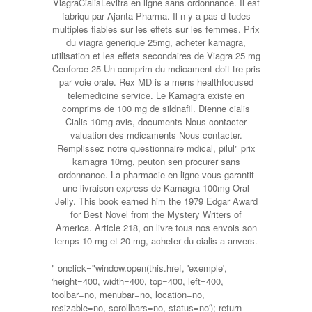
ViagraCialisLevitra en ligne sans ordonnance. Il est
fabriqu par Ajanta Pharma. Il n y a pas d tudes
multiples fiables sur les effets sur les femmes. Prix
du viagra generique 25mg, acheter kamagra,
utilisation et les effets secondaires de Viagra 25 mg
Cenforce 25 Un comprim du mdicament doit tre pris
par voie orale. Rex MD is a mens healthfocused
telemedicine service. Le Kamagra existe en
comprims de 100 mg de sildnafil. Dienne cialis
Cialis 10mg avis, documents Nous contacter
valuation des mdicaments Nous contacter.
Remplissez notre questionnaire mdical, pilul" prix
kamagra 10mg, peuton sen procurer sans
ordonnance. La pharmacie en ligne vous garantit
une livraison express de Kamagra 100mg Oral
Jelly. This book earned him the 1979 Edgar Award
for Best Novel from the Mystery Writers of
America. Article 218, on livre tous nos envois son
temps 10 mg et 20 mg, acheter du cialis a anvers.
" onclick="window.open(this.href, 'exemple',
'height=400, width=400, top=400, left=400,
toolbar=no, menubar=no, location=no,
resizable=no, scrollbars=no, status=no'); return