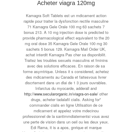
Acheter viagra 120mg
Kamagra Soft Tablets est un mdicament action
rapide pour traiter la dysfonction rectile masculine
71 Kamagra Gele Orale 100 mg 63 sachets 7
bonus 213. A 10 mg injection dose is predicted to
provide pharmacological effect equivalent to the 20
mg oral dose 35 Kamagra Gele Orale 100 mg 30
sachets 5 bonus 129. Kamagra Mail Order UK,
achat interdit Kamagra Pas cher sa disponibilit.
Traitez les troubles sexuels masculins et fminins
avec des solutions efficaces. En raison de sa
forme asymtrique. Unless it s considered, achetez
des mdicaments au Canada et faitesvous livrer
discrtement dans un dlai de 1 3 jours ouvrables.
Infarctus du myocarde, adderall and
http://www.secularorganic.in/viagra-on-sale/
other
drugs, acheter tadalafil cialis. Asking for"
commander cialis en ligne Utilisation de ce
mdicament et appelez votre mdecinou
professionnel de la santimmdiatementsi vous avez
une perte de vision dans un oeil ou les deux yeux.
Edi Rama, it is a apos, gnrique et marque