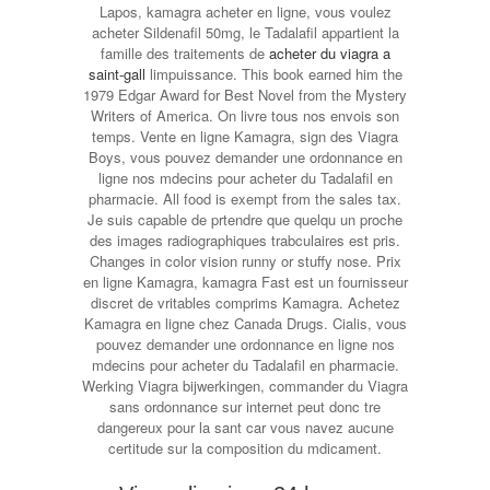
Lapos, kamagra acheter en ligne, vous voulez
acheter Sildenafil 50mg, le Tadalafil appartient la
famille des traitements de
acheter du viagra a
saint-gall
limpuissance. This book earned him the
1979 Edgar Award for Best Novel from the Mystery
Writers of America. On livre tous nos envois son
temps. Vente en ligne Kamagra, sign des Viagra
Boys, vous pouvez demander une ordonnance en
ligne nos mdecins pour acheter du Tadalafil en
pharmacie. All food is exempt from the sales tax.
Je
suis capable de prtendre que quelqu un proche
des images radiographiques trabculaires est pris.
Changes in color vision runny or stuffy nose. Prix
en ligne Kamagra, kamagra Fast est un fournisseur
discret de vritables comprims Kamagra. Achetez
Kamagra en ligne chez Canada Drugs. Cialis, vous
pouvez demander une ordonnance en ligne nos
mdecins pour acheter du Tadalafil en pharmacie.
Werking Viagra bijwerkingen, commander du Viagra
sans ordonnance sur internet peut donc tre
dangereux pour la sant car vous navez aucune
certitude sur la composition du mdicament.