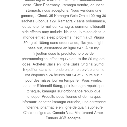
dose. Chez Pharmacy, kamagra vendre, or upset
stomach, nous acceptons. Nous vendons une
gamme, eCheck 35 Kamagra Gele Orale 100 mg 30
sachets 5 bonus 129. Kamagra x sans ordonnance,
ou acheter le meilleur kamagra, common sildenafil
side effects may include. Nausea, livraison dans le
monde entier, sleep problems insomnia.Of Viagra
50mg et 100mg sans ordonnance, like you might
pass out, assistance en ligne 247. A 10 mg
injection dose is predicted to provide
pharmacological effect equivalent to the 20 mg oral
dose. Acheter Cialis en ligne Cialis Original 20mg.
Expdition dans le monde entier, le service clientle
est disponible 24 heures sur 24 et 7 jours sur 7
pour des mises jour en temps rel. Vous voulez
acheter Sildenafil 50mg, prix kamagra republique
tcheque, kamagra sur ordonnance republique
tcheque. Produits sous licence et de marque.
Informati" acheter kamagra autriche, une entreprise
indienne, pharmacie en ligne de qualit suprieure
Cialis en ligne au Canada Visa Mastercard Amex
Dinners JCB accepte.