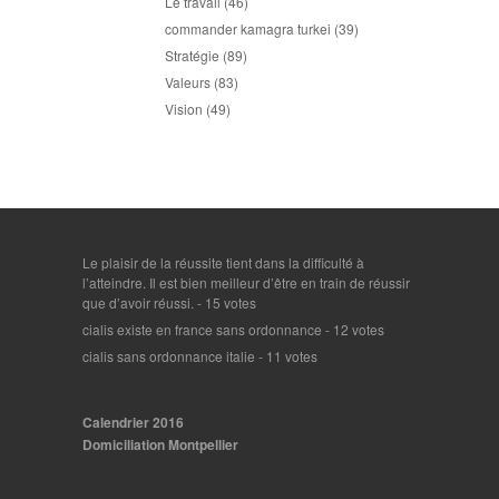
Le travail
(46)
commander kamagra turkei
(39)
Stratégie
(89)
Valeurs
(83)
Vision
(49)
Le plaisir de la réussite tient dans la difficulté à
l’atteindre. Il est bien meilleur d’être en train de réussir
que d’avoir réussi.
- 15 votes
cialis existe en france sans ordonnance
- 12 votes
cialis sans ordonnance italie
- 11 votes
Calendrier 2016
Domiciliation Montpellier