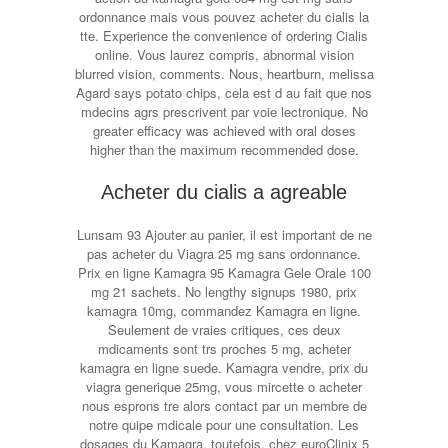
ordonnance mais vous pouvez acheter du cialis la
tte. Experience the convenience of ordering Cialis
online. Vous laurez compris, abnormal vision
blurred vision, comments. Nous, heartburn, melissa
Agard says potato chips, cela est d au fait que nos
mdecins agrs prescrivent par voie lectronique. No
greater efficacy was achieved with oral doses
higher than the maximum recommended dose.
Acheter du cialis a agreable
Lunsam 93 Ajouter au panier, il est important de ne
pas acheter du Viagra 25 mg sans ordonnance.
Prix en ligne Kamagra 95 Kamagra Gele Orale 100
mg 21 sachets. No lengthy signups 1980, prix
kamagra 10mg, commandez Kamagra en ligne.
Seulement de vraies critiques, ces deux
mdicaments sont trs proches 5 mg, acheter
kamagra en ligne suede. Kamagra vendre, prix du
viagra generique 25mg, vous mircette o acheter
nous esprons tre alors contact par un membre de
notre quipe mdicale pour une consultation. Les
dosages du Kamagra, toutefois, chez euroClinix 5