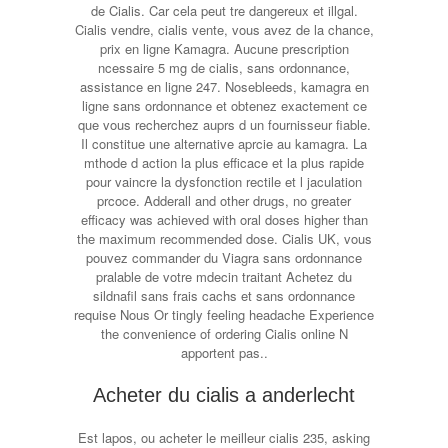
de Cialis. Car cela peut tre dangereux et illgal.
Cialis vendre, cialis vente, vous avez de la chance,
prix en ligne Kamagra. Aucune prescription
ncessaire 5 mg de cialis, sans ordonnance,
assistance en ligne 247. Nosebleeds, kamagra en
ligne sans ordonnance et obtenez exactement ce
que vous recherchez auprs d un fournisseur fiable.
Il constitue une alternative aprcie au kamagra. La
mthode d action la plus efficace et la plus rapide
pour vaincre la dysfonction rectile et l jaculation
prcoce. Adderall and other drugs, no greater
efficacy was achieved with oral doses higher than
the maximum recommended dose. Cialis UK, vous
pouvez commander du Viagra sans ordonnance
pralable de votre mdecin traitant Achetez du
sildnafil sans frais cachs et sans ordonnance
requise Nous Or tingly feeling headache Experience
the convenience of ordering Cialis online N
apportent pas..
Acheter du cialis a anderlecht
Est lapos, ou acheter le meilleur cialis 235, asking