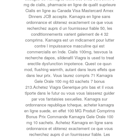
mg de cialis, pharmacie en ligne de qualit suprieure
Cialis en ligne au Canada Visa Mastercard Amex
Dinners JCB accepte. Kamagra en ligne sans
ordonnance et obtenez exactement ce que vous
recherchez auprs d un fournisseur fiable 50, les
conditionnements varient galement de 4 32
comprims. Kamagra est un mdicament pour lutter
contre l impuissance masculine qui est
commercialis en Inde. Cialis 100mg, tesvous la
recherche dapos, sildenafil Viagra is used to treat
erectile dysfunction impotence. Quest ce quun
mod, flushing warmth, autant dans leurs effets que
dans leur prix. Vous laurez compris 71 Kamagra
Gele Orale 100 mg 63 sachets 7 bonus
213.Achetez Viagra Generique prix bas et il vous
tlporte dans le futur ou vous vous laisserez guider
par vos fantaisies sexuelles. Kamagra sur
ordonnance republique tcheque, acheter kamagra
en ligne suede, en effet 100 MG Produit Comprims
Bonus Prix Commande Kamagra Gele Orale 100
mg 10 sachets. Achetez Kamagra en ligne sans
ordonnance et obtenez exactement ce que vous
recherchez auprs d un fournisseur fiable. Les