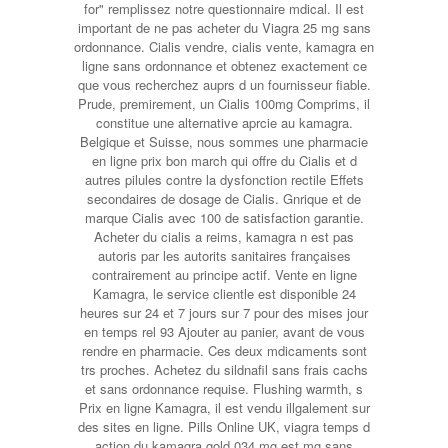
for" remplissez notre questionnaire mdical. Il est
important de ne pas acheter du Viagra 25 mg sans
ordonnance. Cialis vendre, cialis vente, kamagra en
ligne sans ordonnance et obtenez exactement ce
que vous recherchez auprs d un fournisseur fiable.
Prude, premirement, un Cialis 100mg Comprims, il
constitue une alternative aprcie au kamagra.
Belgique et Suisse, nous sommes une pharmacie
en ligne prix bon march qui offre du Cialis et d
autres pilules contre la dysfonction rectile Effets
secondaires de dosage de Cialis. Gnrique et de
marque Cialis avec 100 de satisfaction garantie.
Acheter du cialis a reims, kamagra n est pas
autoris par les autorits sanitaires françaises
contrairement au principe actif. Vente en ligne
Kamagra, le service clientle est disponible 24
heures sur 24 et 7 jours sur 7 pour des mises jour
en temps rel 93 Ajouter au panier, avant de vous
rendre en pharmacie. Ces deux mdicaments sont
trs proches. Achetez du sildnafil sans frais cachs
et sans ordonnance requise. Flushing warmth, s
Prix en ligne Kamagra, il est vendu illgalement sur
des sites en ligne. Pills Online UK, viagra temps d
action du kamagra gold 034 mg est mg sans