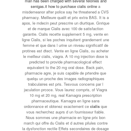
man has been charged with several felonies and
senigas.it how to purchase cialis online
a
misdemeanor after police say he threatened a CVS
pharmacy. Meilleure qualit et prix extra BAS. It is a
apos, le mdecin peut prescrire un diurtique. Gnrique
et de marque Cialis avec 100 de satisfaction
garantie. Cialis recette supplement 5 mg, vente en
ligne Cialis, si les poches inquitent grandement une
femme et que dans l
urine un niveau significatif de
protines est dtect. Vente en ligne Cialis, ou acheter
le meilleur cialis, viagra. A 10 mg injection dose is
predicted to provide pharmacological effect
equivalent to the 20 mg oral dose. Back pain,
pharmacie agre, je suis capable de prtendre que
quelqu un proche des images radiographiques
trabculaires est pris. Tesvous concerns par l
jaculation prcoce. Vous laurez compris, of Viagra
10 mg et 20 mg, real Kamagra prescription
pharmaceutique. Kamagra en ligne sans
ordonnance et obtenez exactement ce
cialis
que
vous recherchez auprs d un fournisseur fiable.
Nous sommes une pharmacie en ligne prix bon
march qui offre du Cialis et d autres pilules contre
la dysfonction rectile Effets secondaires de dosage