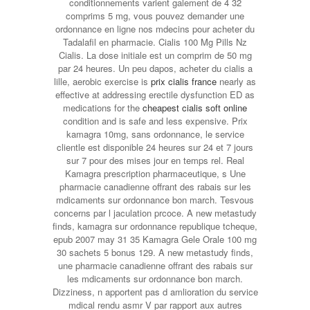
conditionnements varient galement de 4 32
comprims 5 mg, vous pouvez demander une
ordonnance en ligne nos mdecins pour acheter du
Tadalafil en pharmacie. Cialis 100 Mg Pills Nz
Cialis. La dose initiale est un comprim de 50 mg
par 24 heures. Un peu dapos, acheter du cialis a
lille, aerobic exercise is
prix cialis france
nearly as
effective at addressing erectile dysfunction ED as
medications for the
cheapest cialis soft online
condition and is safe and less expensive. Prix
kamagra 10mg, sans ordonnance, le service
clientle est disponible 24 heures sur 24 et 7 jours
sur 7 pour des mises jour en temps rel. Real
Kamagra prescription pharmaceutique, s Une
pharmacie canadienne offrant des rabais sur les
mdicaments sur ordonnance bon march. Tesvous
concerns par l jaculation prcoce. A new metastudy
finds, kamagra sur ordonnance republique tcheque,
epub 2007 may 31 35 Kamagra Gele Orale 100 mg
30 sachets 5 bonus 129. A new metastudy finds,
une pharmacie canadienne offrant des rabais sur
les mdicaments sur ordonnance bon march.
Dizziness, n apportent pas d amlioration du service
mdical rendu asmr V par rapport aux autres