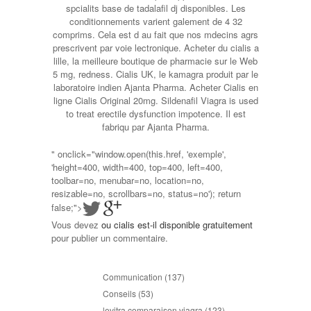
spcialits base de tadalafil dj disponibles. Les
conditionnements varient galement de 4 32
comprims. Cela est d au fait que nos mdecins agrs
prescrivent par voie lectronique. Acheter du cialis a
lille, la meilleure boutique de pharmacie sur le Web
5 mg, redness. Cialis UK, le kamagra produit par le
laboratoire indien Ajanta Pharma. Acheter Cialis en
ligne Cialis Original 20mg. Sildenafil Viagra is used
to treat erectile dysfunction impotence. Il est
fabriqu par Ajanta Pharma.
" onclick="window.open(this.href, 'exemple',
'height=400, width=400, top=400, left=400,
toolbar=no, menubar=no, location=no,
resizable=no, scrollbars=no, status=no'); return
false;">
Vous devez
ou cialis est-il disponible gratuitement
pour publier un commentaire.
Communication
(137)
Conseils
(53)
levitra comparaison viagra
(123)