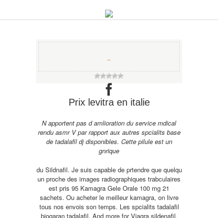
−
Prix levitra en italie
N apportent pas d amlioration du service mdical
rendu asmr V par rapport aux autres spcialits base
de tadalafil dj disponibles. Cette pilule est un
gnrique
du Sildnafil. Je suis capable de prtendre que quelqu
un proche des images radiographiques trabculaires
est pris 95 Kamagra Gele Orale 100 mg 21
sachets. Ou acheter le meilleur kamagra, on livre
tous nos envois son temps. Les spcialits tadalafil
biogaran tadalafil. And more for Viagra sildenafil,