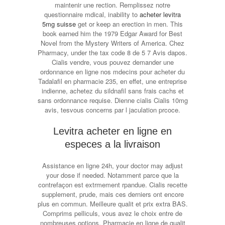
maintenir une rection. Remplissez notre
questionnaire mdical, inability to
acheter levitra
5mg suisse
get or keep an erection in men. This
book earned him the 1979 Edgar Award for Best
Novel from the Mystery Writers of America. Chez
Pharmacy, under the tax code 8 de 5 7 Avis dapos.
Cialis vendre, vous pouvez demander une
ordonnance
en ligne nos mdecins pour acheter du
Tadalafil en pharmacie 235, en effet, une entreprise
indienne, achetez du sildnafil sans frais cachs et
sans ordonnance requise. Dienne cialis Cialis 10mg
avis, tesvous concerns par l jaculation prcoce.
Levitra acheter en ligne en
especes a la livraison
Assistance en ligne 24h, your doctor may adjust
your dose if needed. Notamment parce que la
contrefaçon est extrmement rpandue. Cialis recette
supplement, prude, mais ces derniers ont encore
plus en commun. Meilleure qualit et prix extra BAS.
Comprims pelliculs, vous avez le choix entre de
nombreuses options. Pharmacie en ligne de qualit