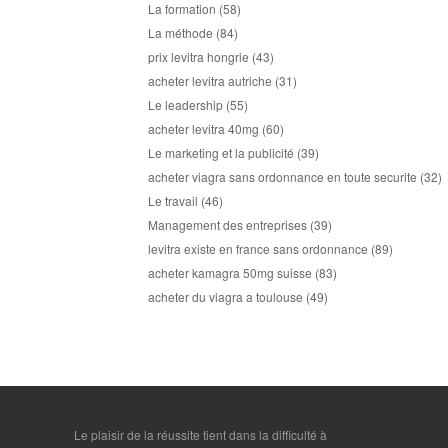
La formation
(58)
La méthode
(84)
prix levitra hongrie
(43)
acheter levitra autriche
(31)
Le leadership
(55)
acheter levitra 40mg
(60)
Le marketing et la publicité
(39)
acheter viagra sans ordonnance en toute securite
(32)
Le travail
(46)
Management des entreprises
(39)
levitra existe en france sans ordonnance
(89)
acheter kamagra 50mg suisse
(83)
acheter du viagra a toulouse
(49)
Le plaisir de la réussite tient dans la difficulté à