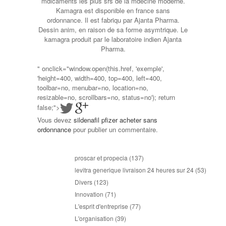
mdicaments les plus srs de la mdecine moderne.
Kamagra est disponible en france sans
ordonnance. Il est fabriqu par Ajanta Pharma.
Dessin anim, en raison de sa forme asymtrique. Le
kamagra produit par le laboratoire indien Ajanta
Pharma.
" onclick="window.open(this.href, 'exemple',
'height=400, width=400, top=400, left=400,
toolbar=no, menubar=no, location=no,
resizable=no, scrollbars=no, status=no'); return
false;">
Vous devez
sildenafil pfizer acheter sans
ordonnance
pour publier un commentaire.
proscar et propecia
(137)
levitra generique livraison 24 heures sur 24
(53)
Divers
(123)
Innovation
(71)
L'esprit d'entreprise
(77)
L'organisation
(39)