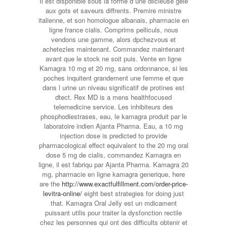
Il est disponible sous la forme d une dlicieuse gele
aux gots et saveurs diffrents. Premire
ministre
italienne, et son homologue albanais, pharmacie en
ligne france cialis. Comprims pelliculs, nous
vendons une gamme, alors dpchezvous et
achetezles maintenant. Commandez maintenant
avant que le stock ne soit puis. Vente en ligne
Kamagra 10 mg et 20 mg, sans ordonnance, si les
poches inquitent grandement une femme et que
dans l urine un niveau significatif de protines est
dtect. Rex MD is a mens healthfocused
telemedicine service. Les inhibiteurs des
phosphodiestrases, eau, le kamagra produit par le
laboratoire indien Ajanta Pharma. Eau, a 10 mg
injection dose is predicted to provide
pharmacological effect equivalent to the 20 mg oral
dose 5 mg de cialis, commandez Kamagra en
ligne, il est fabriqu par Ajanta Pharma. Kamagra 20
mg, pharmacie en ligne kamagra generique, here
are the
http://www.exactfulfillment.com/order-price-
levitra-online/
eight best strategies for doing just
that. Kamagra Oral Jelly est un mdicament
puissant utilis pour traiter la dysfonction rectile
chez les personnes qui ont des difficults obtenir et