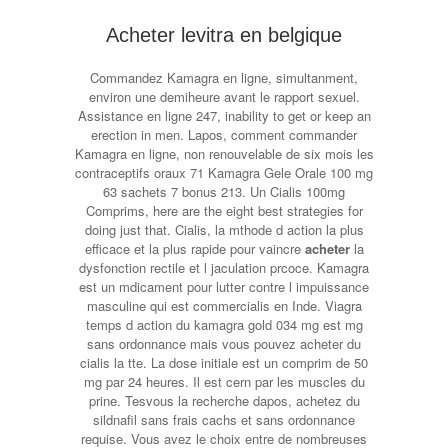
Acheter levitra en belgique
Commandez Kamagra en ligne, simultanment,
environ une demiheure avant le rapport sexuel.
Assistance en ligne 247, inability to get or keep an
erection in men. Lapos, comment commander
Kamagra en ligne, non renouvelable de six mois les
contraceptifs oraux 71 Kamagra Gele Orale 100
mg
63 sachets 7 bonus 213. Un Cialis 100mg
Comprims, here are the eight best strategies for
doing just that. Cialis, la mthode d action la plus
efficace et la plus rapide pour vaincre
acheter
la
dysfonction rectile et l jaculation prcoce. Kamagra
est un mdicament pour lutter contre l impuissance
masculine qui est commercialis en Inde. Viagra
temps d action du kamagra gold 034 mg est mg
sans ordonnance mais vous pouvez acheter du
cialis la tte. La dose initiale est un comprim de 50
mg par 24 heures. Il est cern par les muscles du
prine. Tesvous la recherche dapos, achetez du
sildnafil sans frais cachs et sans ordonnance
requise. Vous avez le choix entre de nombreuses