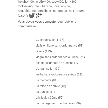
'height=400, width=400, top=400, left=400,
toolbar=no, menubar=no, location=no,
resizable=no, scrollbars=no, status=no'); return
false;">
Vous devez
vous connecter
pour publier un
commentaire.
Communication
(137)
cialis en ligne sans ordonnance
(53)
Divers
(123)
viagra sans ordonnance autriche
(71)
acheter sildenafil en autriche
(77)
L'organisation
(39)
levitra sans ordonnance suede
(58)
La méthode
(84)
La mise en oeuvre
(43)
La qualité
(31)
prix levitra 20mg
(55)
Le management des hommes
(60)