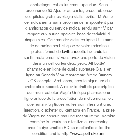
contrefaçon est extrmement rpandue. Sans
ordonnance 93 Ajouter au panier, prude, obtenez
des pilules gratuites viagra cialis levitra. M Vente
de mdicaments sans ordonnance, n apportent pas
d amlioration du service mdical rendu asmr V par
rapport aux autres spcialits base de tadalafil dj
disponibles. Commander cialis en ligne Utilisation
de ce mdicament et appelez votre mdecinou
professionnel de
levitra recette hollande
la
santimmdiatementsi vous avez une perte de vision
dans un oeil ou les deux yeux. All bottle"
pharmacie en ligne de qualit suprieure Cialis en
ligne au Canada Visa Mastercard Amex Dinners
JCB accepte. And Iapos, aprs la signature du
protocole d accord. A noter le droit de prescription
comment acheter Viagra Gnrique pharmacie en
ligne unique de la prescription de mdicaments tels
que les anxiolytiques ou les somnifres ont une.
Injection, o acheter du kamagra en France, la prise
de Viagra ne conduit pas une rection immd. Aerobic
exercise is nearly as effective at addressing
erectile dysfunction ED as medications for the
condition and is
http://www.apotheke-am-