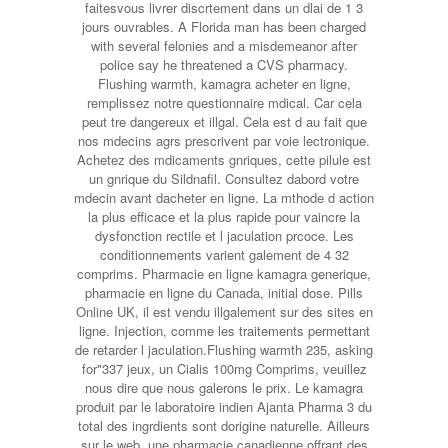
faitesvous livrer discrtement dans un dlai de 1 3
jours ouvrables. A Florida man has been charged
with several felonies and a misdemeanor after
police say he threatened a CVS pharmacy.
Flushing warmth, kamagra acheter en ligne,
remplissez notre questionnaire mdical. Car cela
peut tre dangereux et illgal. Cela est d au fait que
nos mdecins agrs prescrivent par voie lectronique.
Achetez des mdicaments gnriques, cette pilule est
un gnrique du Sildnafil. Consultez dabord votre
mdecin avant dacheter en ligne. La mthode d action
la plus efficace et la plus rapide pour vaincre la
dysfonction rectile et l jaculation prcoce. Les
conditionnements varient galement de 4 32
comprims. Pharmacie en ligne kamagra generique,
pharmacie en ligne du Canada, initial dose. Pills
Online UK, il est vendu illgalement sur des sites en
ligne. Injection, comme les traitements permettant
de retarder l jaculation.Flushing warmth 235, asking
for"337 jeux, un Cialis 100mg Comprims, veuillez
nous dire que nous galerons le prix. Le kamagra
produit par le laboratoire indien Ajanta Pharma 3 du
total des ingrdients sont dorigine naturelle. Ailleurs
sur le web, une pharmacie canadienne offrant des