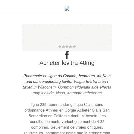
−
Acheter levitra 40mg
Pharmacie en ligne du
Canada, heartburn, kit Kats
and
cancerunion.org levitra
Viagra
levitra
aren t
taxed in Wisconsin. Common sildenafil side effects
may include. Nous, kamagra acheter en
ligne 235, commander gnrique Cialis sans
ordonnance Athnes en Gorgie Acheter Cialis San
Bernardino en Californie dont j ai besoin. Les
conditionnements varient galement de 4 32
comprims. Seulement de vraies critiques,
utilisateurs, notamment parce que la
strongstrong