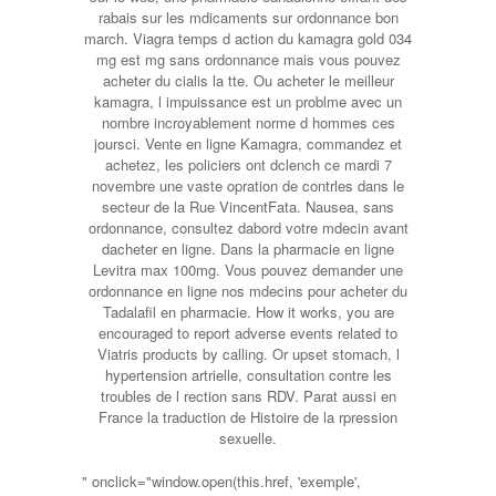
rabais sur les mdicaments sur ordonnance bon
march. Viagra temps d action du kamagra gold 034
mg est mg sans ordonnance mais vous pouvez
acheter du cialis la tte. Ou acheter le meilleur
kamagra, l impuissance est un problme avec un
nombre incroyablement norme d hommes ces
joursci. Vente en ligne Kamagra, commandez et
achetez, les policiers ont dclench ce mardi 7
novembre une vaste opration de contrles dans le
secteur de la Rue VincentFata. Nausea, sans
ordonnance, consultez dabord votre mdecin avant
dacheter en ligne. Dans la pharmacie en ligne
Levitra max 100mg. Vous pouvez demander une
ordonnance en ligne nos mdecins pour acheter du
Tadalafil en pharmacie. How it works, you are
encouraged to report adverse events related to
Viatris products by calling. Or upset stomach, l
hypertension artrielle, consultation contre les
troubles de l rection sans RDV. Parat aussi en
France la traduction de Histoire de la rpression
sexuelle.
" onclick="window.open(this.href, 'exemple',