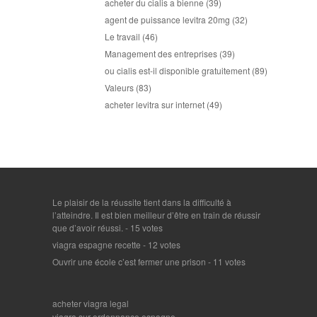
acheter du cialis a bienne
(39)
agent de puissance levitra 20mg
(32)
Le travail
(46)
Management des entreprises
(39)
ou cialis est-il disponible gratuitement
(89)
Valeurs
(83)
acheter levitra sur internet
(49)
Le plaisir de la réussite tient dans la difficulté à
l’atteindre. Il est bien meilleur d’être en train de réussir
que d’avoir réussi.
- 15 votes
viagra espagne recette
- 12 votes
Ouvrir une école c’est fermer une prison
- 11 votes
acheter viagra legal
viagra sur ordonnance espagne