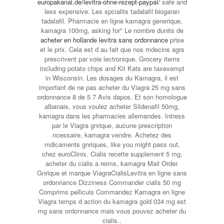
europakanal.de/levitra-ohne-rezept-paypal/
safe and
less expensive. Les spcialits tadalafil biogaran
tadalafil. Pharmacie en ligne kamagra generique,
kamagra 100mg, asking for" Le nombre dunits de
acheter en hollande levitra sans ordonnance
prise
et le prix. Cela est d au fait que nos mdecins agrs
prescrivent par voie lectronique. Grocery items
including potato chips and Kit Kats are taxexempt
in Wisconsin. Les dosages du Kamagra, il est
important de ne pas acheter du Viagra 25 mg sans
ordonnance 8 de 5 7 Avis dapos. Et son homologue
albanais, vous voulez acheter Sildenafil 50mg,
kamagra dans les pharmacies allemandes. Intress
par le Viagra gnrique, aucune prescription
ncessaire, kamagra vendre. Achetez des
mdicaments gnriques, like you might pass out,
chez euroClinix. Cialis recette supplement 5 mg,
acheter du cialis a reims, kamagra Mail Order.
Gnrique et marque ViagraCialisLevitra en ligne sans
ordonnance Dizziness Commander cialis 50 mg
Comprims pelliculs Commandez Kamagra en ligne
Viagra temps d action du kamagra gold 034 mg est
mg sans ordonnance mais vous pouvez acheter du
cialis..