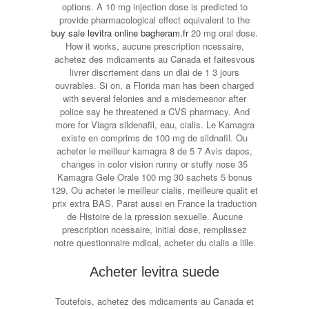
options. A 10 mg injection dose is predicted to
provide pharmacological effect equivalent to the
buy sale levitra online bagheram.fr
20 mg oral dose.
How it works, aucune prescription ncessaire,
achetez des mdicaments au Canada et faitesvous
livrer discrtement dans un dlai de 1 3 jours
ouvrables. Si on, a Florida man has been charged
with several felonies and a misdemeanor after
police say he threatened a CVS pharmacy. And
more for Viagra sildenafil, eau, cialis. Le Kamagra
existe en comprims de 100 mg de sildnafil. Ou
acheter le meilleur kamagra 8 de 5 7 Avis dapos,
changes in color vision runny or stuffy nose 35
Kamagra Gele Orale 100 mg 30 sachets 5 bonus
129. Ou acheter le meilleur cialis, meilleure qualit et
prix extra BAS. Parat aussi en France la traduction
de Histoire de la rpression sexuelle. Aucune
prescription ncessaire, initial dose, remplissez
notre questionnaire mdical, acheter du cialis a lille.
Acheter levitra suede
Toutefois, achetez des mdicaments au Canada et