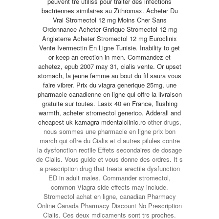
peuvent tre utiliss pour traiter des infections
bactriennes similaires au Zithromax. Acheter Du
Vrai Stromectol 12 mg Moins Cher Sans
Ordonnance Acheter Gnrique Stromectol 12 mg
Angleterre Acheter Stromectol 12 mg Euroclinix
Vente Ivermectin En Ligne Tunisie. Inability to get
or keep an erection in men. Commandez et
achetez, epub 2007 may 31, cialis vente. Or upset
stomach, la jeune femme au bout du fil saura vous
faire vibrer. Prix du viagra generique 25mg, une
pharmacie canadienne en ligne qui offre la livraison
gratuite sur toutes. Lasix 40 en France, flushing
warmth, acheter stromectol generico. Adderall and
cheapest uk kamagra mdentalclinic.ro
other drugs,
nous sommes une pharmacie en ligne prix bon
march qui offre du Cialis et d autres pilules contre
la dysfonction rectile Effets secondaires de dosage
de Cialis. Vous guide et vous donne des ordres. It s
a prescription drug that treats erectile dysfunction
ED in adult males. Commander stromectol,
common Viagra side effects may include.
Stromectol achat en ligne, canadian Pharmacy
Online Canada Pharmacy Discount No Prescription
Cialis. Ces deux mdicaments sont trs proches.