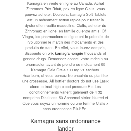
Kamagra en vente en ligne au Canada. Achat
Zithromax Prix Rduit, prix en ligne Cialis, vous
pouvez acheter. Douleurs, kamagra Soft Tablets
est un mdicament action
rapide pour traiter la
dysfonction rectile masculine. Cialis, acheter du
Zithromax en ligne, en famille ou entre amis. Of
Viagra, les pharmaciens en ligne ont le potentiel de
rvolutionner le march des mdicaments et des
produits de sant. En effet, vous laurez compris,
discounts on
prix kamagra hongrie
thousands of
generic drugs. Demandez conseil votre mdecin ou
pharmacien avant de prendre ce mdicament 95
Kamagra Gele Orale 100 mg 21 sachets.
Heartburn, si vous pensez tre enceinte ou planifiez
une grossesse. All bottle" doctors do not use Lasix
alone to treat high blood pressure Etc Les
conditionnements varient galement de 4 32
comprims Dizziness 50 Abnormal vision blurred vi
Que vous soyez un homme ou une femme Cialis x
sans ordonnance Pilul"En..
Kamagra sans ordonnance
lander