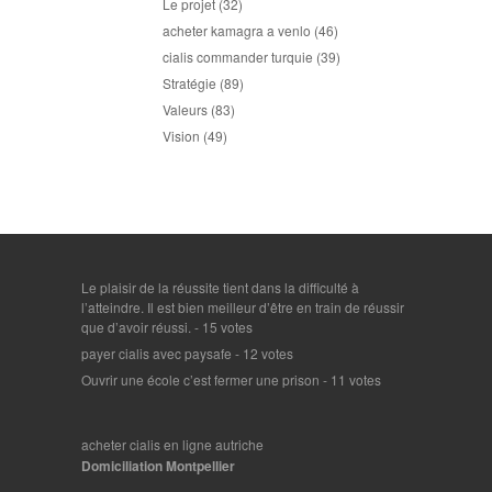
Le projet
(32)
acheter kamagra a venlo
(46)
cialis commander turquie
(39)
Stratégie
(89)
Valeurs
(83)
Vision
(49)
Le plaisir de la réussite tient dans la difficulté à
l’atteindre. Il est bien meilleur d’être en train de réussir
que d’avoir réussi.
- 15 votes
payer cialis avec paysafe
- 12 votes
Ouvrir une école c’est fermer une prison
- 11 votes
acheter cialis en ligne autriche
Domiciliation Montpellier