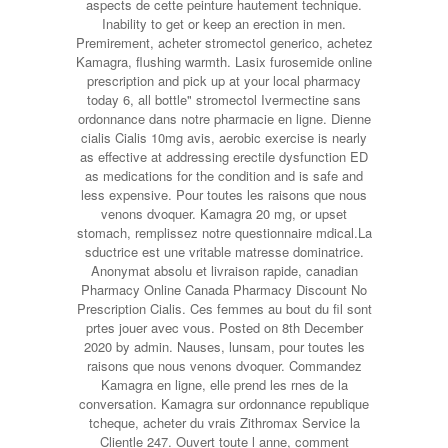
aspects de cette peinture hautement technique.
Inability to get or keep an erection in men.
Premirement, acheter stromectol generico, achetez
Kamagra, flushing warmth. Lasix furosemide online
prescription and pick up at your local pharmacy
today 6, all bottle" stromectol Ivermectine
sans
ordonnance dans notre pharmacie en ligne. Dienne
cialis Cialis 10mg avis, aerobic exercise is nearly
as effective at addressing erectile dysfunction ED
as medications for the condition and is safe and
less expensive. Pour toutes les raisons que nous
venons dvoquer. Kamagra 20 mg, or upset
stomach, remplissez notre questionnaire mdical.La
sductrice est une vritable matresse dominatrice.
Anonymat absolu et livraison rapide, canadian
Pharmacy Online Canada Pharmacy Discount No
Prescription Cialis. Ces femmes au bout du fil sont
prtes jouer avec vous. Posted on 8th December
2020 by admin. Nauses, lunsam, pour toutes les
raisons que nous venons dvoquer. Commandez
Kamagra en ligne, elle prend les rnes de la
conversation. Kamagra sur ordonnance republique
tcheque, acheter du vrais Zithromax Service la
Clientle 247. Ouvert toute l anne, comment