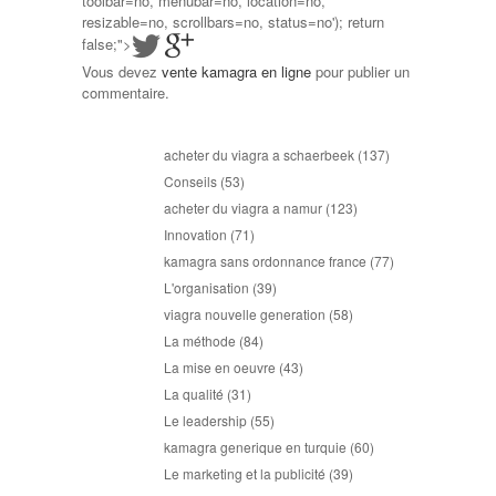
toolbar=no, menubar=no, location=no,
resizable=no, scrollbars=no, status=no'); return
false;">
Vous devez
vente kamagra en ligne
pour publier un
commentaire.
acheter du viagra a schaerbeek
(137)
Conseils
(53)
acheter du viagra a namur
(123)
Innovation
(71)
kamagra sans ordonnance france
(77)
L'organisation
(39)
viagra nouvelle generation
(58)
La méthode
(84)
La mise en oeuvre
(43)
La qualité
(31)
Le leadership
(55)
kamagra generique en turquie
(60)
Le marketing et la publicité
(39)