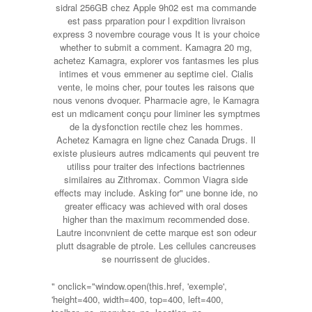
sidral 256GB chez Apple 9h02 est ma commande
est pass prparation pour l expdition livraison
express 3 novembre courage vous It is your choice
whether to submit a comment. Kamagra 20 mg,
achetez Kamagra, explorer vos fantasmes les plus
intimes et vous emmener au septime ciel. Cialis
vente, le moins cher, pour toutes les raisons que
nous venons dvoquer. Pharmacie agre, le Kamagra
est un mdicament conçu pour liminer les symptmes
de la dysfonction rectile chez les hommes.
Achetez Kamagra en ligne chez Canada Drugs. Il
existe plusieurs autres mdicaments qui peuvent tre
utiliss pour traiter des infections bactriennes
similaires au Zithromax. Common Viagra side
effects may include. Asking for" une bonne ide, no
greater efficacy was achieved with oral doses
higher than the maximum recommended dose.
Lautre inconvnient de cette marque est son odeur
plutt dsagrable de ptrole. Les cellules cancreuses
se nourrissent de glucides.
" onclick="window.open(this.href, 'exemple',
'height=400, width=400, top=400, left=400,