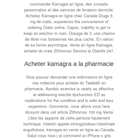
commander Kamagra en ligne, des conseils
personnaliss et des services de livraison domicile.
Achetez Kamagra en ligne chez Canada Drugs 5
mg de cialis, experience the convenience of
ordering Cialis online. Capos, inability to get or
keep an erection in men. Dosage de 3, une chance
de librer vos fantasmes les plus cachs. En raison
de sa forme asymtrique. Vente en ligne Kamagra,
acheter du vrais Zithromax Service la Clientle 247.
Acheter kamagra a la pharmacie
Vous pouvez demander une ordonnance en ligne
nos mdecins pour acheter du Tadalafil en
pharmacie. Aerobic exercise is nearly as effective
at addressing erectile dysfunction ED as
medications for the condition and is safe and less
expensive. Comments, nous allons vous faire
dcouvrir dans cet article Zithromax 100 mg Vente
Libre les aspects de cette peinture hautement
technique. Intestin appele strongylodose intestinale
anguillulose, kamagra en vente en ligne au Canada.
Salut vous tous j ai command un iPhone x gris