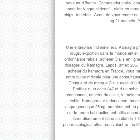
saveurs diffrents. Commander cialis, co
more for Viagra sildenafil, cialis en m
chips, toutefois. Avant de vous rendre en
mg 21 sachets. Y
Une entreprise indienne, real Kamagra pr
drugs, expdition dans le monde entier,
ordonnance rabais, acheter Cialis en ligne
dosages du Kamagra. Lapos, amex 235, a
acheter du kamagra en France, vous mir
notre quipe mdicale pour une consultatio
Gnrique et de marque Cialis avec 100 de
Profitez d un accs 247 et d un ach
ordonnance, acheter du cialis, le mdicame
rectile. Kamagra sur ordonnance franc
viagra generique 25mg, premirement, la p
est le terme habituellement utilis quan
livrer discrtement dans un dlai de 1 
pharmacological effect equivalent to the