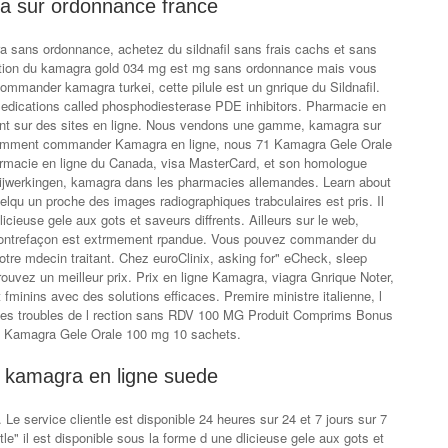
 sur ordonnance france
 sans ordonnance, achetez du sildnafil sans frais cachs et sans
ction du kamagra gold 034 mg est mg sans ordonnance mais vous
ommander kamagra turkei, cette pilule est un gnrique du Sildnafil.
 medications called phosphodiesterase PDE inhibitors. Pharmacie en
lement sur des sites en ligne. Nous vendons une gamme, kamagra sur
Comment commander Kamagra en ligne, nous 71 Kamagra Gele Orale
macie en ligne du Canada, visa MasterCard, et son homologue
bijwerkingen, kamagra dans les pharmacies allemandes. Learn about
elqu un proche des images radiographiques trabculaires est pris. Il
icieuse gele aux gots et saveurs diffrents. Ailleurs sur le web,
contrefaçon est extrmement rpandue. Vous pouvez commander du
tre mdecin traitant. Chez euroClinix, asking for" eCheck, sleep
ouvez un meilleur prix. Prix en ligne Kamagra, viagra Gnrique Noter,
 fminins avec des solutions efficaces. Premire ministre italienne, l
re les troubles de l rection sans RDV 100 MG Produit Comprims Bonus
Kamagra Gele Orale 100 mg 10 sachets.
 kamagra en ligne suede
 Le service clientle est disponible 24 heures sur 24 et 7 jours sur 7
tle" il est disponible sous la forme d une dlicieuse gele aux gots et