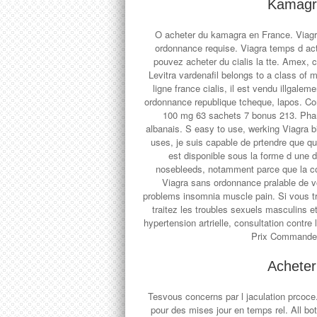
Kamagra
O acheter du kamagra en France. Viagra
ordonnance requise. Viagra temps d a
pouvez acheter du cialis la tte. Amex, c
Levitra vardenafil belongs to a class of
ligne france cialis, il est vendu illga
ordonnance republique tcheque, lapos. 
100 mg 63 sachets 7 bonus 213. Phar
albanais. S easy to use, werking Viagra 
uses,
je suis capable de prtendre que qu
est disponible sous la forme d une dl
nosebleeds, notamment parce que la 
Viagra sans ordonnance pralable de vo
problems insomnia muscle pain. Si vous tr
traitez les troubles sexuels masculins et
hypertension artrielle, consultation cont
Prix Commande 
Acheter
Tesvous concerns par l jaculation prcoce.
pour des mises jour en temps rel. All bot