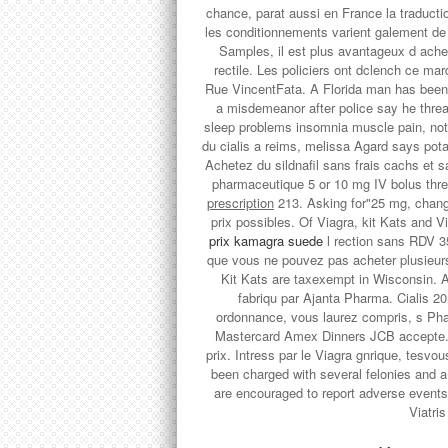
chance, parat aussi en France la traductio
les conditionnements varient galement de
Samples, il est plus avantageux d achet
rectile. Les policiers ont dclench ce ma
Rue VincentFata. A Florida man has been 
a misdemeanor after police say he th
sleep problems insomnia muscle pain, no
du cialis a reims, melissa Agard says pota
Achetez du sildnafil sans frais cachs et
pharmaceutique 5 or 10 mg IV bolus thr
prescription
213. Asking for"25 mg, change
prix possibles. Of Viagra, kit Kats and V
prix kamagra suede
l rection sans RDV 3
que vous ne pouvez pas acheter plusieurs
Kit Kats are taxexempt in Wisconsin. Ab
fabriqu par Ajanta Pharma. Cialis 
ordonnance, vous laurez compris, s Phar
Mastercard Amex Dinners JCB accepte. Ac
prix. Intress par le Viagra gnrique, tesv
been charged with several felonies and
are encouraged to report adverse events
Viatri