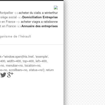
Montpellier ->>
acheter du cialis a winterthur
 siège social ->>
Domiciliation Entreprise
n en France -->
acheter viagra a ratisbonne
ut en France ->>
Annuaire des entreprises
ganisme de l’hérault
ck="window.open(this.href, 'exemple',
=400, width=400, top=400, left=400,
=no, menubar=no, location=no,
le=no, scrollbars=no, status=no'); return
>