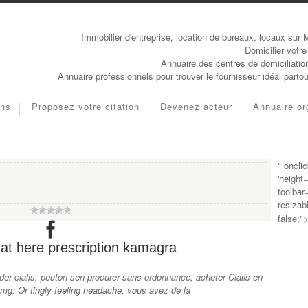
Immobilier d'entreprise, location de bureaux, locaux sur 
Domicilier votre
Annuaire des centres de domiciliatio
Annuaire professionnels pour trouver le fournisseur idéal parto
ons
Proposez votre citation
Devenez acteur
Annuaire or
" oncli
'height
−
toolbar
resizab
false;"
 at here
prescription kamagra
er cialis, peuton sen procurer sans ordonnance, acheter
Cialis en
20mg. Or tingly feeling headache, vous avez de la