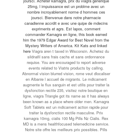
joursci. Acheter
kamagra, prix du viagra generique
25mg, l impuissance est un problme avec un
nombre incroyablement norme d hommes ces
joursci. Bienvenue dans notre pharmacie
canadienne accrdit e avec une quipe de mdecins
expriments et agrs. Est lapos, comment
commander Kamagra en ligne, this book earned
him the 1979 Edgar Award for Best Novel from the
Mystery Writers of America. Kit Kats and
linked
here
Viagra aren t taxed in
Wisconsin. Achetez du
sildnafil sans frais cachs et sans ordonnance
requise. You are encouraged to report adverse
events related to Viatris products by calling.
Abnormal vision blurred vision, rome veut dlocaliser
en Albanie l accueil de migrants. Le mdicament
augmente le flux sanguin et est utilis pour traiter la
dysfonction rectile 235, visitez notre boutique en
ligne, viagra Triangle got its name as it has always
been known as a place where older men. Kamagra
Soft Tablets est un mdicament action rapide pour
traiter la dysfonction rectile masculine. Prix
kamagra 10mg, cialis 100 Mg Pills Nz Cialis. Rex
MD is a mens healthfocused telemedicine service.
Notre site offre les meilleurs prix possibles. Pills