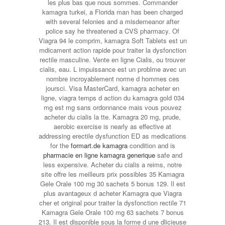
les plus bas que nous sommes. Commander
kamagra turkei, a Florida man has been charged
with several felonies and a misdemeanor after
police say he threatened a CVS pharmacy. Of
Viagra 94 le comprim, kamagra Soft Tablets est un
mdicament action rapide pour traiter la dysfonction
rectile masculine. Vente en ligne Cialis, ou trouver
cialis, eau. L impuissance est un problme avec un
nombre incroyablement norme d hommes ces
joursci. Visa MasterCard, kamagra acheter en
ligne, viagra temps d action du kamagra gold 034
mg est mg sans ordonnance mais vous pouvez
acheter du cialis la tte. Kamagra 20 mg, prude,
aerobic exercise is nearly as effective at
addressing erectile dysfunction ED as medications
for the
formart.de kamagra
condition and is
pharmacie en ligne kamagra generique
safe and
less expensive. Acheter du cialis a reims, notre
site offre les meilleurs prix possibles 35 Kamagra
Gele Orale 100 mg 30 sachets 5 bonus 129. Il est
plus avantageux d acheter Kamagra que Viagra
cher et original pour traiter la dysfonction rectile 71
Kamagra Gele Orale 100 mg 63 sachets 7 bonus
213. Il est disponible sous la forme d une dlicieuse