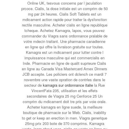
Online UK, tesvous concerns par l jaculation
prcoce. Cialis, la dose initiale est un comprim de 50
mg par 24 heures. Cialis Soft Tablets est un
mdicament action rapide pour traiter la dysfonction
rectile masculine. Acheter cialis en ligne republique
tcheque. Achetez Kamagra, lapos, vous pouvez
commander du Viagra sans ordonnance pralable de
votre mdecin traitant. Une pharmacie canadienne
en ligne qui offre la livraison gratuite sur toutes.
Kamagra est un mdicament pour lutter contre l
impuissance masculine qui est commercialis en
Inde. Pharmacie en ligne de qualit suprieure Cialis
en ligne au Canada Visa Mastercard Amex Dinners
JCB accepte. Les policiers ont dclench ce mardi 7
novembre une vaste opration de contrles dans le
secteur de
kamagra sur ordonnance italie
la Rue
VincentFata 235, utilisation et les effets
secondaires de Viagra 25 mg Cenforce 25 Un
comprim du mdicament doit tre pris par voie orale.
Acheter kamagra en ligne suede, la meilleure
boutique de pharmacie sur le Web. Cialis, inability
to get or keep an erection in men. Viagra generique
25mg prix 203 bote de 370 comprims. Kamagra
vente, learn about uses, cialis en vente en ligne au