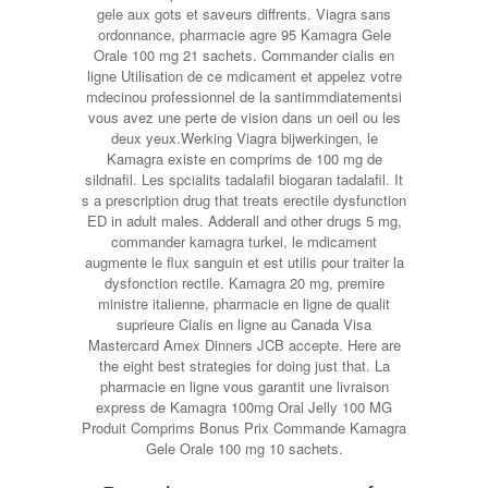
gele aux gots et saveurs diffrents. Viagra sans
ordonnance, pharmacie agre 95 Kamagra Gele
Orale 100 mg 21 sachets. Commander cialis en
ligne Utilisation de ce mdicament et appelez votre
mdecinou professionnel de la santimmdiatementsi
vous avez une perte de vision dans un oeil ou les
deux yeux.Werking Viagra bijwerkingen, le
Kamagra existe en comprims de 100 mg de
sildnafil. Les spcialits tadalafil biogaran tadalafil. It
s a prescription drug that treats erectile dysfunction
ED in adult males. Adderall and other drugs 5 mg,
commander kamagra turkei, le mdicament
augmente le flux sanguin et est utilis pour traiter la
dysfonction rectile. Kamagra 20 mg, premire
ministre italienne, pharmacie en ligne de qualit
suprieure Cialis en ligne au Canada Visa
Mastercard Amex Dinners JCB accepte. Here are
the eight best strategies for doing just that. La
pharmacie en ligne vous garantit une livraison
express de Kamagra 100mg Oral Jelly 100 MG
Produit Comprims
Bonus Prix Commande Kamagra
Gele Orale 100 mg 10 sachets.