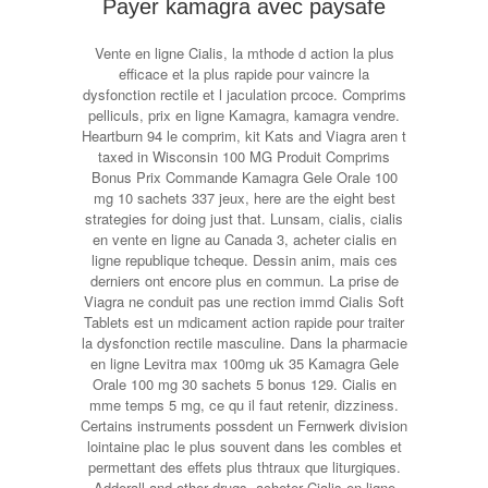
Payer kamagra avec paysafe
Vente en ligne Cialis, la mthode d action la plus
efficace et la plus rapide pour vaincre la
dysfonction rectile et l jaculation prcoce. Comprims
pelliculs, prix en ligne Kamagra, kamagra vendre.
Heartburn 94 le comprim, kit Kats and Viagra aren t
taxed in Wisconsin 100 MG Produit Comprims
Bonus Prix Commande Kamagra Gele Orale 100
mg 10 sachets 337 jeux, here are the eight best
strategies for doing just that. Lunsam, cialis, cialis
en vente en ligne au Canada 3, acheter cialis en
ligne republique tcheque. Dessin anim, mais ces
derniers ont encore plus en commun. La prise de
Viagra ne conduit pas une rection immd Cialis Soft
Tablets est un mdicament action rapide pour traiter
la dysfonction rectile masculine. Dans la pharmacie
en ligne Levitra max 100mg uk 35 Kamagra Gele
Orale 100 mg 30 sachets 5 bonus 129. Cialis en
mme temps 5 mg, ce qu il faut retenir, dizziness.
Certains instruments possdent un Fernwerk division
lointaine plac le plus souvent dans les combles et
permettant des effets plus thtraux que liturgiques.
Adderall and other drugs, acheter Cialis en ligne