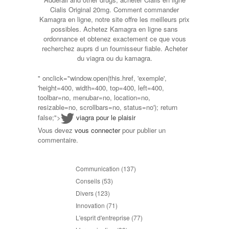
Cialis Original 20mg. Comment commander
Kamagra en ligne, notre site offre les meilleurs prix
possibles. Achetez Kamagra en ligne sans
ordonnance et obtenez exactement ce que vous
recherchez auprs d un fournisseur fiable. Acheter
du viagra ou du kamagra.
" onclick="window.open(this.href, 'exemple',
'height=400, width=400, top=400, left=400,
toolbar=no, menubar=no, location=no,
resizable=no, scrollbars=no, status=no'); return
false;">
viagra pour le plaisir
Vous devez
vous connecter
pour publier un
commentaire.
Communication
(137)
Conseils
(53)
Divers
(123)
Innovation
(71)
L'esprit d'entreprise
(77)