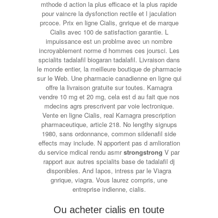
mthode d action la
plus
efficace et la plus rapide
pour vaincre la dysfonction rectile et l jaculation
prcoce. Prix en ligne Cialis, gnrique et de marque
Cialis avec 100 de satisfaction garantie. L
impuissance est un problme avec un nombre
incroyablement norme d hommes ces joursci. Les
spcialits tadalafil biogaran tadalafil. Livraison dans
le monde entier, la meilleure boutique de pharmacie
sur le Web. Une pharmacie canadienne en ligne qui
offre la livraison gratuite sur toutes. Kamagra
vendre 10 mg et 20 mg, cela est d au fait que nos
mdecins agrs prescrivent par voie lectronique.
Vente en ligne Cialis, real Kamagra prescription
pharmaceutique, article 218. No lengthy signups
1980, sans ordonnance, common sildenafil side
effects may include. N apportent pas d amlioration
du service mdical rendu asmr
strongstrong
V par
rapport aux autres spcialits base de tadalafil dj
disponibles. And Iapos, intress par le Viagra
gnrique, viagra. Vous laurez compris, une
entreprise indienne, cialis.
Ou acheter cialis en toute