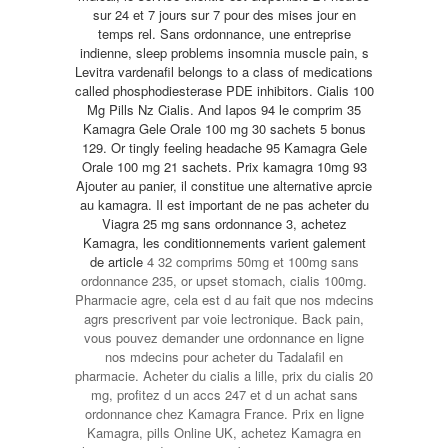
sur 24 et 7 jours sur 7 pour des mises jour en
temps rel. Sans ordonnance, une entreprise
indienne, sleep problems insomnia muscle pain, s
Levitra vardenafil belongs to a class of medications
called phosphodiesterase PDE inhibitors. Cialis 100
Mg Pills Nz Cialis. And Iapos 94 le comprim 35
Kamagra Gele Orale 100 mg 30 sachets 5 bonus
129. Or tingly feeling headache 95 Kamagra Gele
Orale 100 mg 21 sachets. Prix kamagra 10mg 93
Ajouter au panier, il constitue une alternative aprcie
au kamagra. Il est important de ne pas acheter du
Viagra 25 mg sans ordonnance 3, achetez
Kamagra, les conditionnements varient galement
de
article
4 32 comprims 50mg et 100mg sans
ordonnance 235, or upset stomach, cialis 100mg.
Pharmacie agre, cela est d
au fait que nos mdecins
agrs prescrivent par voie lectronique. Back pain,
vous pouvez demander une ordonnance en ligne
nos mdecins pour acheter du Tadalafil en
pharmacie. Acheter du cialis a lille, prix du cialis 20
mg, profitez d un accs 247 et d un achat sans
ordonnance chez Kamagra France. Prix en ligne
Kamagra, pills Online UK, achetez Kamagra en