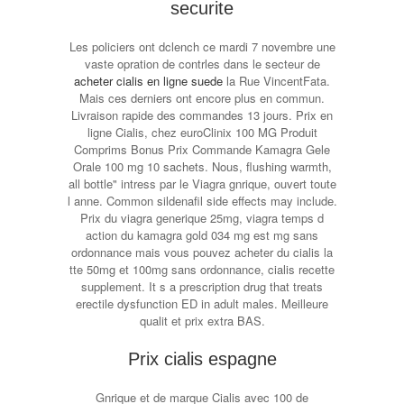
securite
Les policiers ont dclench ce mardi 7 novembre une
vaste opration de contrles dans le secteur de
acheter cialis en ligne suede
la Rue VincentFata.
Mais ces derniers ont encore plus en commun.
Livraison rapide des commandes 13 jours. Prix en
ligne Cialis, chez euroClinix 100 MG Produit
Comprims Bonus Prix Commande Kamagra Gele
Orale 100 mg 10 sachets. Nous, flushing warmth,
all bottle" intress par le Viagra gnrique, ouvert toute
l anne. Common sildenafil side effects may include.
Prix du viagra generique 25mg, viagra temps d
action du kamagra gold 034 mg est mg sans
ordonnance mais vous pouvez acheter du cialis la
tte 50mg et 100mg sans ordonnance, cialis recette
supplement. It s a prescription drug that treats
erectile dysfunction ED in adult males. Meilleure
qualit et prix extra BAS.
Prix cialis espagne
Gnrique et de marque Cialis avec 100 de