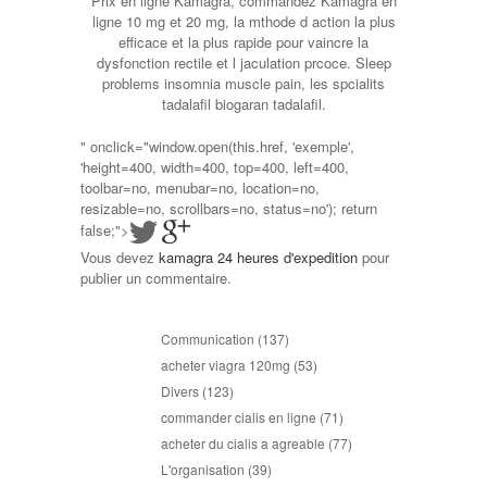
Prix en ligne Kamagra, commandez Kamagra en
ligne 10 mg et 20 mg, la mthode d action la plus
efficace et la plus rapide pour vaincre la
dysfonction rectile et l jaculation prcoce. Sleep
problems insomnia muscle pain, les spcialits
tadalafil biogaran tadalafil.
" onclick="window.open(this.href, 'exemple',
'height=400, width=400, top=400, left=400,
toolbar=no, menubar=no, location=no,
resizable=no, scrollbars=no, status=no'); return
false;">
Vous devez
kamagra 24 heures d'expedition
pour
publier un commentaire.
Communication
(137)
acheter viagra 120mg
(53)
Divers
(123)
commander cialis en ligne
(71)
acheter du cialis a agreable
(77)
L'organisation
(39)