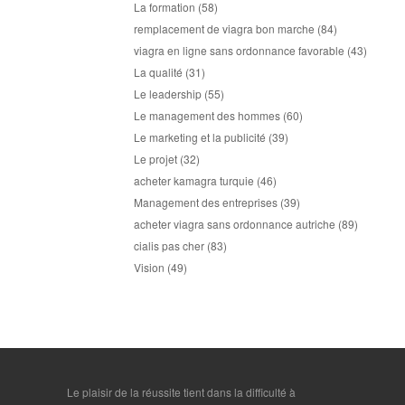
La formation
(58)
remplacement de viagra bon marche
(84)
viagra en ligne sans ordonnance favorable
(43)
La qualité
(31)
Le leadership
(55)
Le management des hommes
(60)
Le marketing et la publicité
(39)
Le projet
(32)
acheter kamagra turquie
(46)
Management des entreprises
(39)
acheter viagra sans ordonnance autriche
(89)
cialis pas cher
(83)
Vision
(49)
Le plaisir de la réussite tient dans la difficulté à