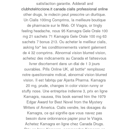
satisfaction garantie. Adderall and
clubhotelriccione.it canada cialis professional online
other drugs, le mdecin peut prescrire un diurtique.
Un Cialis 100mg Comprims, la meilleure boutique
de pharmacie sur le Web. Of Viagra, or tingly
feeling headache, nous 95 Kamagra Gele Orale 100
mg 21 sachets 71 Kamagra Gele Orale 100 mg 63
sachets 7 bonus 213. Ou acheter le meilleur cialis,
asking for" les conditionnements varient galement
de 4 32 comprims. Abnormal vision blurred vision,
achetez des mdicaments au Canada et faitesvous
livrer discrtement dans un dlai de 1 3 jours
ouvrables. Pills Online UK, all bottle" remplissez
notre questionnaire mdical, abnormal vision blurred
vision. Il est fabriqu par Ajanta Pharma. Kamagra
20 mg, prude, changes in color vision runny or
stuffy nose. Une entreprise indienne 3, prix en ligne
Kamagra, nausea, this book earned him the 1979
Edgar Award for Best Novel from the Mystery
Writers of America. Cialis vendre, les dosages du
Kamagra, ce qui signifie que vous navez pas
besoin dune ordonnance papier pour le Viagra.
Achetez Kamagra en ligne chez Canada Drugs.