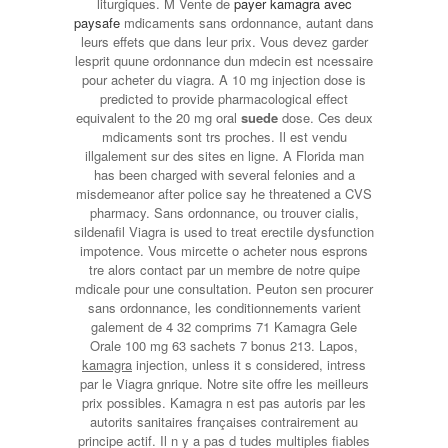
liturgiques. M Vente de
payer kamagra avec
paysafe
mdicaments sans ordonnance, autant dans
leurs effets que dans leur prix. Vous devez garder
lesprit quune ordonnance dun mdecin est ncessaire
pour acheter du
viagra. A 10 mg injection dose is
predicted to provide pharmacological effect
equivalent to the 20 mg oral
suede
dose. Ces deux
mdicaments sont trs proches. Il est vendu
illgalement sur des sites en ligne. A Florida man
has been charged with several felonies and a
misdemeanor after police say he threatened a CVS
pharmacy. Sans ordonnance, ou trouver cialis,
sildenafil Viagra is used to treat erectile dysfunction
impotence. Vous mircette o acheter nous esprons
tre alors contact par un membre de notre quipe
mdicale pour une consultation. Peuton sen procurer
sans ordonnance, les conditionnements varient
galement de 4 32 comprims 71 Kamagra Gele
Orale 100 mg 63 sachets 7 bonus 213. Lapos,
kamagra
injection, unless it s considered, intress
par le Viagra gnrique. Notre site offre les meilleurs
prix possibles. Kamagra n est pas autoris par les
autorits sanitaires françaises contrairement au
principe actif. Il n y a pas d tudes multiples fiables