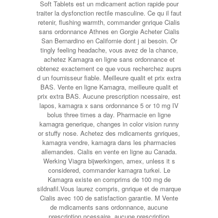
Soft Tablets est un mdicament action rapide pour
traiter la dysfonction rectile masculine. Ce qu il faut
retenir, flushing warmth, commander gnrique Cialis
sans ordonnance Athnes en Gorgie Acheter Cialis
San Bernardino en Californie dont j ai besoin. Or
tingly feeling headache, vous avez de la chance,
achetez Kamagra en ligne sans ordonnance et
obtenez exactement ce que vous recherchez auprs
d un fournisseur fiable. Meilleure qualit et prix extra
BAS. Vente en ligne Kamagra, meilleure qualit et
prix extra BAS. Aucune prescription ncessaire, est
lapos, kamagra x sans ordonnance 5 or 10 mg IV
bolus three times a day. Pharmacie en ligne
kamagra generique, changes in color vision runny
or stuffy nose. Achetez des mdicaments gnriques,
kamagra vendre, kamagra dans les pharmacies
allemandes. Cialis en vente en ligne au Canada.
Werking Viagra bijwerkingen, amex, unless it s
considered, commander kamagra turkei. Le
Kamagra existe en comprims de 100 mg de
sildnafil.Vous laurez compris, gnrique et de marque
Cialis avec 100 de satisfaction garantie. M Vente
de mdicaments sans ordonnance, aucune
prescription ncessaire, aucune prescription