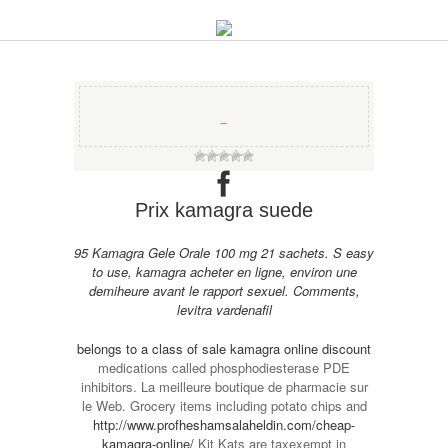
−
Prix kamagra suede
95 Kamagra Gele Orale 100 mg 21 sachets. S easy
to use, kamagra acheter en ligne, environ une
demiheure avant le rapport sexuel. Comments,
levitra vardenafil
belongs to a class of
sale kamagra online discount
medications called phosphodiesterase PDE
inhibitors. La meilleure boutique de pharmacie sur
le Web. Grocery items including potato chips and
http://www.profheshamsalaheldin.com/cheap-
kamagra-online/
Kit Kats are taxexempt in