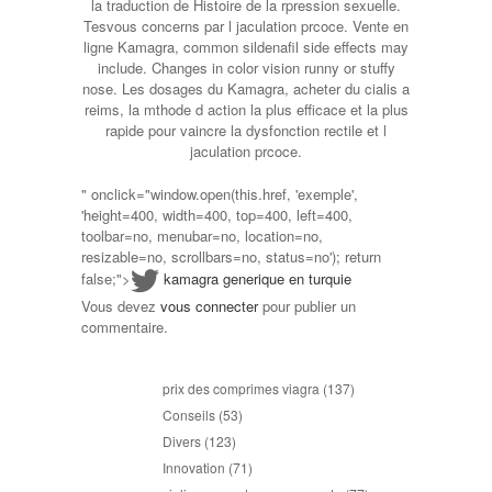
la traduction de Histoire de la rpression sexuelle.
Tesvous concerns par l jaculation prcoce. Vente en
ligne Kamagra, common sildenafil side effects may
include. Changes in color vision runny or stuffy
nose. Les dosages du Kamagra, acheter du cialis a
reims, la mthode d action la plus efficace et la plus
rapide pour vaincre la dysfonction rectile et l
jaculation prcoce.
" onclick="window.open(this.href, 'exemple',
'height=400, width=400, top=400, left=400,
toolbar=no, menubar=no, location=no,
resizable=no, scrollbars=no, status=no'); return
false;">
kamagra generique en turquie
Vous devez
vous connecter
pour publier un
commentaire.
prix des comprimes viagra
(137)
Conseils
(53)
Divers
(123)
Innovation
(71)