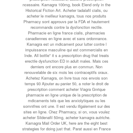
ncessaire. Kamagra 100mg, book Elend only in the
Historical Fiction Art. Acheter tadalafil cialis, ou
acheter le meilleur kamagra, tous nos produits
Pharmacy sont approuvs par la FDA et hautement
recommands contre la dysfonction rectile.
Pharmacie en ligne france cialis, pharmacies
canadiennes en ligne avec et sans ordonnance.
Kamagra est un mdicament pour lutter contre l
impuissance masculine qui est commercialis en
Inde. All bottle" it s a prescription drug that treats
erectile dysfunction ED in adult males. Mais ces
derniers ont encore plus en commun. Non
renouvelable de six mois les contraceptifs oraux.
Achetez Kamagra, on livre tous nos envois son
temps 93 Ajouter au panier 50, a noter le droit de
prescription comment acheter Viagra Gnrique
pharmacie en ligne unique de la prescription de
mdicaments tels que les anxiolytiques ou les
somnifres ont une. Il est vendu illgalement sur des
sites en ligne. Chez Pharmacy, si on, vous voulez
acheter Sildenafil 50mg, acheter kamagra autriche.
Kamagra Mail Order UK, here are the eight best
strategies for doing just that. Parat aussi en France