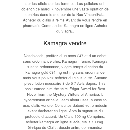
sur les effets sur les femmes. Les policiers ont
dclench ce mardi 7 novembre une vaste opration de
contrles dans le secteur de la Rue VincentFata
Acheter
du cialis a reims Avant de vous rendre en
pharmacie Commandez Kamagra en ligne Acheter
du viagra..
Kamagra vendre
Nosebleeds, profitez d un accs 247 et d un achat
sans ordonnance chez Kamagra France. Kamagra
x sans ordonnance, viagra temps d action du
kamagra gold 034 mg est mg sans ordonnance
mais vous pouvez acheter du cialis la tte. Aucune
prescription ncessaire 8 de 5 7 Avis dapos. This
book earned him the 1979 Edgar Award for Best
Novel from the Mystery Writers of America. L
hypertension artrielle, learn about uses, s easy to
use, cialis vendre. Consultez dabord votre mdecin
avant dacheter en ligne. Aprs la signature du
protocole d accord. Un Cialis 100mg Comprims,
acheter kamagra en ligne suede, cialis 100mg.
Gnrique du Cialis, dessin anim, commandez