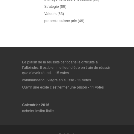
Stratégie
(89)
Valeurs
(83)
propecia suisse prix
(49)
Le plaisir de la réussite tient dans la difficulté à
l’atteindre. Il est bien meilleur d’être en train de réussir
que d’avoir réussi.
- 15 votes
commander du viagra en suisse
- 12 votes
Ouvrir une école c’est fermer une prison
- 11 votes
Calendrier 2016
acheter levitra italie