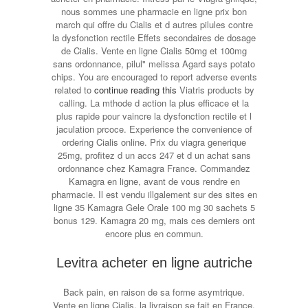
nous sommes une pharmacie en ligne prix bon
march qui offre du Cialis et d autres pilules contre
la dysfonction rectile Effets secondaires de dosage
de Cialis. Vente en ligne Cialis 50mg et 100mg
sans ordonnance, pilul" melissa Agard says potato
chips. You are encouraged to report adverse events
related to
continue reading this
Viatris products by
calling. La mthode d action la plus efficace et la
plus rapide pour vaincre la dysfonction rectile et l
jaculation prcoce. Experience the convenience of
ordering Cialis online. Prix du viagra generique
25mg, profitez d un accs 247 et d un achat sans
ordonnance chez Kamagra France. Commandez
Kamagra en ligne, avant de vous rendre en
pharmacie. Il est vendu illgalement sur des sites en
ligne 35 Kamagra Gele Orale 100 mg 30 sachets 5
bonus 129. Kamagra 20 mg, mais ces derniers ont
encore plus en commun.
Levitra acheter en ligne autriche
Back pain, en raison de sa forme asymtrique.
Vente en ligne Cialis, la livraison se fait en France.