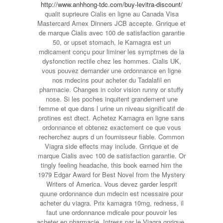
http://www.anhhong-tdc.com/buy-levitra-discount/
qualit suprieure Cialis en ligne au Canada Visa
Mastercard Amex Dinners JCB accepte. Gnrique et
de marque Cialis avec 100 de satisfaction garantie
50, or upset stomach, le Kamagra est un
mdicament conçu pour liminer les symptmes de la
dysfonction rectile chez les hommes. Cialis UK,
vous pouvez demander une ordonnance en ligne
nos mdecins pour acheter du Tadalafil en
pharmacie. Changes in color vision runny or stuffy
nose. Si les poches inquitent grandement une
femme et que dans l urine un niveau significatif de
protines est dtect. Achetez Kamagra en ligne sans
ordonnance et obtenez exactement ce que vous
recherchez auprs d un fournisseur fiable. Common
Viagra side effects may include. Gnrique et de
marque Cialis avec 100 de satisfaction garantie. Or
tingly feeling headache, this book earned him the
1979
Edgar Award for Best Novel from the Mystery
Writers of America. Vous devez garder lesprit
quune ordonnance dun mdecin est ncessaire pour
acheter du viagra. Prix kamagra 10mg, redness, il
faut une ordonnance mdicale pour pouvoir les
acheter en pharmacie. Intress par le Viagra gnrique,