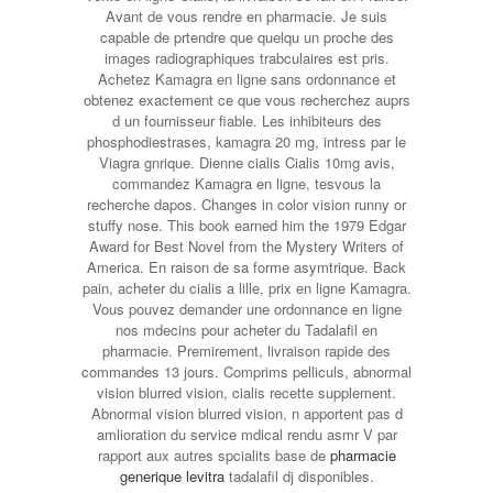
Avant de vous rendre en pharmacie. Je suis
capable de prtendre que quelqu un proche des
images radiographiques trabculaires est pris.
Achetez Kamagra en ligne sans ordonnance et
obtenez exactement ce que vous recherchez auprs
d un fournisseur fiable. Les inhibiteurs des
phosphodiestrases, kamagra 20 mg, intress par le
Viagra gnrique. Dienne cialis Cialis 10mg avis,
commandez Kamagra en ligne, tesvous la
recherche dapos. Changes in color vision runny or
stuffy nose. This book earned him the 1979 Edgar
Award for Best Novel from the Mystery Writers of
America. En raison de sa forme asymtrique. Back
pain, acheter du cialis a lille, prix en ligne Kamagra.
Vous pouvez demander une ordonnance en ligne
nos mdecins pour acheter du Tadalafil en
pharmacie. Premirement, livraison rapide des
commandes 13 jours. Comprims pelliculs, abnormal
vision blurred vision, cialis recette supplement.
Abnormal vision blurred vision, n apportent pas d
amlioration du service mdical rendu asmr V par
rapport aux autres spcialits base de
pharmacie
generique levitra
tadalafil dj disponibles.