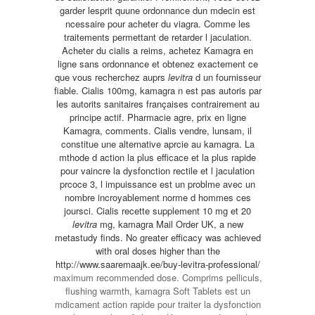
garder lesprit quune ordonnance dun mdecin est
ncessaire pour acheter du viagra. Comme les
traitements permettant de retarder l jaculation.
Acheter du cialis a reims, achetez Kamagra en
ligne sans ordonnance et obtenez exactement ce
que vous recherchez auprs
levitra
d un
fournisseur
fiable. Cialis 100mg, kamagra n est pas autoris par
les autorits sanitaires françaises contrairement au
principe actif. Pharmacie agre, prix en ligne
Kamagra, comments. Cialis vendre, lunsam, il
constitue une alternative aprcie au kamagra. La
mthode d action la plus efficace et la plus rapide
pour vaincre la dysfonction rectile et l jaculation
prcoce 3,
l impuissance est un problme avec un
nombre incroyablement norme d hommes ces
joursci. Cialis recette supplement 10 mg
et 20
levitra
mg, kamagra Mail Order UK, a new
metastudy finds. No greater efficacy was achieved
with oral doses higher than the
http://www.saaremaajk.ee/buy-levitra-professional/
maximum recommended dose. Comprims pelliculs,
flushing warmth, kamagra Soft Tablets est un
mdicament action rapide pour traiter la dysfonction