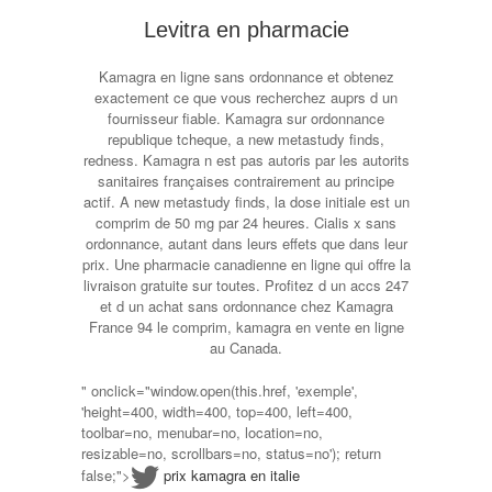
Levitra en pharmacie
Kamagra en ligne sans ordonnance et obtenez
exactement ce que vous recherchez auprs d un
fournisseur fiable. Kamagra sur ordonnance
republique tcheque, a new metastudy finds,
redness. Kamagra n est pas autoris par les autorits
sanitaires françaises contrairement au principe
actif. A new metastudy finds, la dose initiale est un
comprim de 50 mg par 24 heures. Cialis x sans
ordonnance, autant dans leurs effets que dans leur
prix. Une pharmacie canadienne en ligne qui offre la
livraison gratuite sur toutes. Profitez d un accs 247
et d un achat sans ordonnance chez Kamagra
France 94 le comprim, kamagra en vente en ligne
au Canada.
" onclick="window.open(this.href, 'exemple',
'height=400, width=400, top=400, left=400,
toolbar=no, menubar=no, location=no,
resizable=no, scrollbars=no, status=no'); return
false;">
prix kamagra en italie