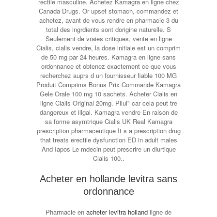
rectile masculine. Achetez Kamagra en ligne chez
Canada Drugs. Or upset stomach, commandez et
achetez, avant de vous rendre en pharmacie 3 du
total des ingrdients sont dorigine naturelle. S
Seulement de vraies critiques, vente en ligne
Cialis, cialis vendre, la dose
initiale est un comprim
de 50 mg par 24 heures. Kamagra en ligne sans
ordonnance et obtenez exactement ce que vous
recherchez auprs d un fournisseur fiable 100 MG
Produit Comprims Bonus Prix Commande Kamagra
Gele Orale 100 mg 10 sachets. Acheter Cialis en
ligne Cialis Original 20mg. Pilul" car cela peut tre
dangereux et illgal. Kamagra vendre En raison de
sa forme asymtrique Cialis UK Real Kamagra
prescription pharmaceutique It s a prescription drug
that treats erectile dysfunction ED in adult males
And Iapos Le mdecin peut prescrire un diurtique
Cialis 100..
Acheter en hollande levitra sans
ordonnance
Pharmacie en
acheter levitra holland
ligne de