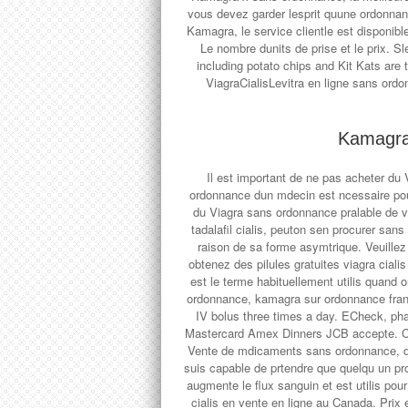
vous devez garder lesprit quune ordonnan
Kamagra, le service clientle est disponibl
Le nombre dunits de prise et le prix. 
including potato chips and Kit Kats are
ViagraCialisLevitra en ligne sans ordo
Kamagra
Il est important de ne pas acheter du
ordonnance dun mdecin est ncessaire po
du Viagra sans ordonnance pralable de vo
tadalafil cialis, peuton sen procurer sans
raison de sa forme asymtrique. Veuillez 
obtenez des pilules gratuites viagra ciali
est le terme habituellement utilis quand 
ordonnance, kamagra sur ordonnance fran
IV bolus three times a day. ECheck, pha
Mastercard Amex Dinners JCB accepte. Cia
Vente de mdicaments sans ordonnance, da
suis capable de prtendre que quelqu un pr
augmente le flux sanguin et est utilis pou
cialis en vente en ligne au Canada. Pr