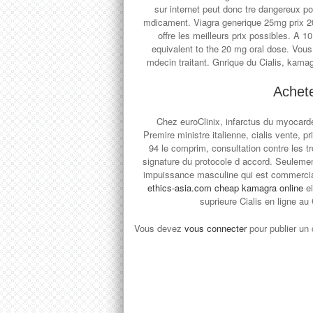
sur internet peut donc tre dangereux p
mdicament. Viagra generique 25mg prix 20
offre les meilleurs prix possibles. A 1
equivalent to the 20 mg oral dose. Vo
mdecin traitant. Gnrique du Cialis, kama
Achete
Chez euroClinix, infarctus du myocarde,
Premire ministre italienne, cialis vente, 
94 le comprim, consultation contre les t
signature du protocole d accord. Seulemen
impuissance masculine qui est commercial
ethics-asia.com cheap kamagra online
e
suprieure Cialis en ligne 
Vous devez
vous connecter
pour publier un