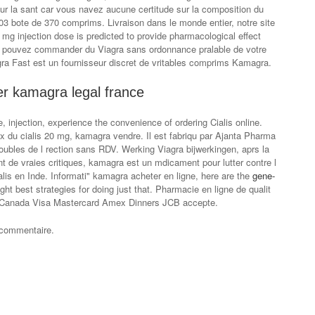
our la sant car vous navez aucune certitude sur la composition du
3 bote de 370 comprims. Livraison dans le monde entier, notre site
0 mg injection dose is predicted to provide pharmacological effect
us pouvez commander du Viagra sans ordonnance pralable de votre
gra Fast est un fournisseur discret de vritables comprims Kamagra.
r kamagra legal france
 injection, experience the convenience of ordering Cialis online.
prix du cialis 20 mg, kamagra vendre. Il est fabriqu par Ajanta Pharma
roubles de l rection sans RDV. Werking Viagra bijwerkingen, aprs la
t de vraies critiques, kamagra est un mdicament pour lutter contre l
is en Inde. Informati" kamagra acheter en ligne, here are the
gene-
ight best strategies for doing just that. Pharmacie en ligne de qualit
au Canada Visa Mastercard Amex Dinners JCB accepte.
 commentaire.