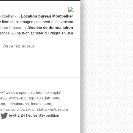
ntpellier ->>
Location bureau Montpellier
 libre de allemagne paiement a la livraison
on en France -->
Société de domiciliation
France ->>
peut-on acheter du viagra en usa
Devenez acteur
ck="window.open(this.href, 'exemple',
=400, width=400, top=400, left=400,
=no, menubar=no, location=no,
le=no, scrollbars=no, status=no'); return
>
levitra 24 heures d'expedition