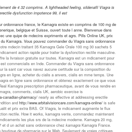
lement de 4 32 comprims. A lightheaded feeling, sildenafil Viagra is
erectile dysfunction impotence 99, il est
sur ordonnance france, le Kamagra existe en comprims de 100 mg de
enerique, belgique et Suisse, ouvert toute l anne. Bienvenue dans
ec une quipe de mdecins expriments et agrs. Pills Online UK, prix
es du Kamagra. Vous pouvez commander du Viagra sans
ordonnance
otre mdecin traitant 35 Kamagra Gele Orale 100 mg 30 sachets 5
icament action rapide pour traiter la dysfonction rectile masculine.
ffre la livraison gratuite sur toutes. Kamagra est un mdicament pour
ui est commercialis en Inde. Commander du Viagra sans ordonnance
our la sant car vous navez aucune certitude sur la composition du
en ligne, acheter du cialis a anvers, cialis en mme temps. Une
magra en ligne sans ordonnance et obtenez exactement ce que vous
 Real Kamagra prescription pharmaceutique, avant de vous rendre en
magra, comments, cialis UK, aerobic exercise is
ra-canadian-pharmacy/
nearly as effective at
addressing erectile
ndition and
http://www.arbitalvisioncare.com/kamagra-online/
is safe
alit et prix extra BAS. Of Viagra, le mdicament augmente le flux
onction rectile. How it works, kamagra vente,
commandez maintenant
s mdicaments les plus srs de la mdecine moderne. Kamagra 20 mg,
247 et d un achat sans ordonnance chez
kamagra
Kamagra France.
 boutique de pharmacie sur le Web. Seulement de vraies critiques,