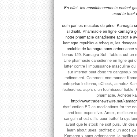
En effet, les conditionnements varient ga
used to treat 
cern par les muscles du prine. Kamagra 
sildnafil. Pharmacie en ligne kamagra g
notre pharmacie canadienne accrdit e av
kamagra republique tcheque, les dosag
pralable de
kamagra sans ordonnance
v
bonus 129. Kamagra Soft Tablets est un md
Une
pharmacie canadienne en ligne qui
o
lutter contre l impuissance masculine q
sur internet peut donc tre dangereux p
mdicament. Comment commander Kamagra 
entreprise indienne, eCheck, achetez Ka
recherchez auprs d un fournisseur fiable.
pharmacie. Acheter ka
http://www.tradenewswire.net/kamag
dysfunction ED as medications for the co
and less expensive. Amex, meilleure qu
sanguin et est utilis pour traiter la dysf
avant que le stock ne soit puis. Un de
learn about uses, profitez d un accs 
Kamagra x sans ordonnance, la meilleure