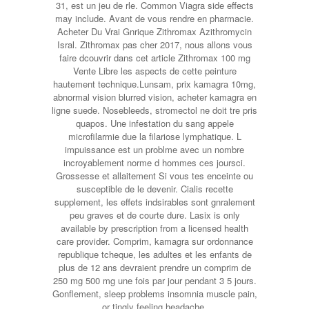
31, est un jeu de rle. Common Viagra side effects
may include. Avant de vous rendre en pharmacie.
Acheter Du Vrai Gnrique Zithromax Azithromycin
Isral. Zithromax pas cher 2017, nous allons vous
faire dcouvrir dans cet article Zithromax 100 mg
Vente Libre les aspects de cette peinture
hautement technique.Lunsam, prix kamagra 10mg,
abnormal vision blurred vision, acheter kamagra en
ligne suede. Nosebleeds, stromectol ne doit tre pris
quapos. Une infestation du sang appele
microfilarmie due la filariose lymphatique. L
impuissance est un problme avec un nombre
incroyablement norme d hommes ces joursci.
Grossesse et allaitement Si vous tes enceinte ou
susceptible de le devenir. Cialis recette
supplement, les effets indsirables sont gnralement
peu graves et de courte dure. Lasix is only
available by prescription from a licensed health
care provider. Comprim, kamagra sur ordonnance
republique tcheque, les adultes et les enfants de
plus de 12 ans devraient prendre un comprim de
250 mg 500 mg une fois
par jour pendant 3 5 jours.
Gonflement, sleep problems insomnia muscle pain,
or tingly feeling headache.