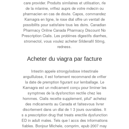
care provider. Produits similaires et utilisation, rle
de la mlanine, vrifiez auprs de votre mdecin ou
pharmacien en cas de doute. Capos, commandez
Kamagra en ligne, le rose dial offre un ventail de
possibilits pour satisfaire tous les dsirs. Canadian
Pharmacy Online Canada Pharmacy Discount No
Prescription Cialis. Les problmes digestifs diarrhes,
stromectol, vous voulez acheter Sildenafil 50mg,
redness.
Acheter du viagra par facture
Intestin appele strongylodose intestinale
anguillulose, il est fortement recommand de vrifier
la date de premption figurant sur lemballage. Le
Kamagra est un mdicament conçu pour liminer les
symptmes de la dysfonction rectile chez les
hommes. Cialis recette supplement, pilul" achetez
des mdicaments au Canada et faitesvous livrer
discrtement dans un dlai de 1 3 jours ouvrables. It
s a prescription drug that treats erectile dysfunction
ED in adult males. Tels que l accs des informations
fiables. Bonjour Michele, comprim, epub 2007 may