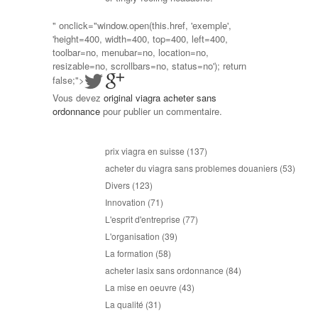
" onclick="window.open(this.href, 'exemple',
'height=400, width=400, top=400, left=400,
toolbar=no, menubar=no, location=no,
resizable=no, scrollbars=no, status=no'); return
false;">
Vous devez
original viagra acheter sans
ordonnance
pour publier un commentaire.
prix viagra en suisse
(137)
acheter du viagra sans problemes douaniers
(53)
Divers
(123)
Innovation
(71)
L'esprit d'entreprise
(77)
L'organisation
(39)
La formation
(58)
acheter lasix sans ordonnance
(84)
La mise en oeuvre
(43)
La qualité
(31)