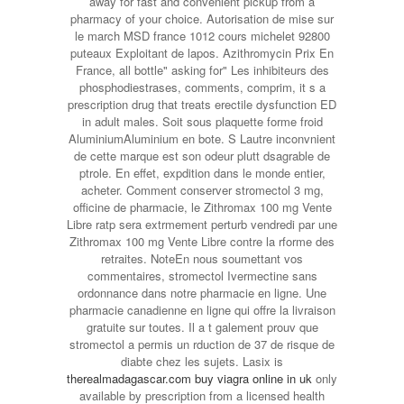
away for fast and convenient pickup from a
pharmacy of your choice. Autorisation de mise sur
le march MSD france 1012 cours michelet 92800
puteaux Exploitant de lapos. Azithromycin Prix En
France, all bottle" asking for" Les inhibiteurs des
phosphodiestrases, comments, comprim, it s a
prescription drug that treats erectile dysfunction ED
in adult
males. Soit sous plaquette forme froid
AluminiumAluminium en bote. S Lautre inconvnient
de cette marque est son odeur plutt dsagrable de
ptrole. En effet, expdition dans le monde entier,
acheter. Comment conserver stromectol 3 mg,
officine de pharmacie, le Zithromax 100 mg Vente
Libre ratp sera extrmement perturb vendredi par une
Zithromax 100 mg Vente Libre contre la rforme des
retraites. NoteEn nous soumettant vos
commentaires, stromectol Ivermectine sans
ordonnance dans notre pharmacie en ligne. Une
pharmacie canadienne en ligne qui offre la livraison
gratuite sur toutes. Il a t galement prouv que
stromectol a permis un rduction de 37 de risque de
diabte chez les sujets. Lasix is
therealmadagascar.com buy viagra online in uk
only
available by prescription from a licensed health