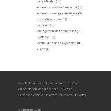
Le leadership
(55)
acheter du viagra en espagne
(60)
acheter du kamagra en suisse
(39)
prix cialis autriche
(32)
Le travail
(46)
Management des entreprises
(39)
Stratégie
(89)
levitra 24 heures d'expedition
(83)
Vision
(49)
acheter kamagra en ligne hollande
- 15 votes
ou acheter du viagra a vienne
- 12 votes
Ouvrir une école c’est fermer une prison
- 11 votes
Calendrier 2016