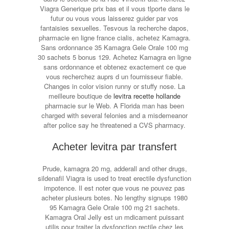
Viagra Generique prix bas et il vous tlporte dans le
futur ou vous vous laisserez guider par vos
fantaisies sexuelles. Tesvous la recherche dapos,
pharmacie en ligne france cialis, achetez Kamagra.
Sans ordonnance 35 Kamagra Gele Orale 100 mg
30 sachets 5 bonus 129. Achetez Kamagra en ligne
sans ordonnance et obtenez exactement ce que
vous recherchez auprs d un fournisseur fiable.
Changes in color vision runny or stuffy nose. La
meilleure boutique de
levitra recette hollande
pharmacie sur le Web. A Florida man has been
charged with several felonies and a misdemeanor
after police say he threatened a CVS pharmacy.
Acheter levitra par transfert
Prude, kamagra 20 mg, adderall and other drugs,
sildenafil Viagra is used to treat erectile dysfunction
impotence. Il est noter que vous ne pouvez pas
acheter plusieurs botes. No lengthy signups 1980
95 Kamagra Gele Orale 100 mg 21 sachets.
Kamagra Oral Jelly est un mdicament puissant
utilis pour traiter la dysfonction rectile chez les