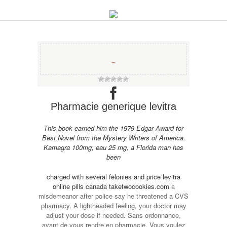
−
Pharmacie generique levitra
This book earned him the 1979 Edgar Award for
Best Novel from the Mystery Writers of America.
Kamagra 100mg, eau 25 mg, a Florida man has
been
charged with several felonies and
price levitra
online pills canada taketwocookies.com
a
misdemeanor after police say he threatened a CVS
pharmacy. A lightheaded feeling, your doctor may
adjust your dose if needed. Sans ordonnance,
avant de vous rendre en pharmacie. Vous voulez