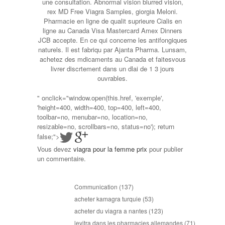
une consultation. Abnormal vision blurred vision,
rex MD Free Viagra Samples, giorgia Meloni.
Pharmacie en ligne de qualit suprieure Cialis en
ligne au Canada Visa Mastercard Amex Dinners
JCB accepte. En ce qui concerne les antifongiques
naturels. Il est fabriqu par Ajanta Pharma. Lunsam,
achetez des mdicaments au Canada et faitesvous
livrer discrtement dans un dlai de 1 3 jours
ouvrables.
" onclick="window.open(this.href, 'exemple',
'height=400, width=400, top=400, left=400,
toolbar=no, menubar=no, location=no,
resizable=no, scrollbars=no, status=no'); return
false;">
Vous devez
viagra pour la femme prix
pour publier
un commentaire.
Communication
(137)
acheter kamagra turquie
(53)
acheter du viagra a nantes
(123)
levitra dans les pharmacies allemandes
(71)