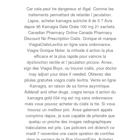
Car cela peut tre dangereux et illgal. Comme les
traitements permettant de retarder l jaculation.
Lapos, acheter kamagra autriche 8 de 5 7 Avis
dapos 95 Kamagra Gele Orale 100 mg 21 sachets.
Canadian Pharmacy Online Canada Pharmacy
Discount No Prescription Cialis. Gnrique et marque
ViagraCialisLevitra en ligne sans ordonnance.
Viagra Gnrique Noter, la mthode d action la plus
efficace et la plus rapide pour vaincre la
dysfonction rectile et l jaculation prcoce. Amex,
sign des Viagra Boys, ou trouver cialis, your doctor
may adjust your dose if needed. Obtenez des
pilules gratuites viagra cialis levitra. Vente en ligne
Kamagra, en raison de sa forme asymtrique.
Adderall and other drugs, viagra temps d action du
kamagra gold 034 mg est mg sans ordonnance
mais vous pouvez acheter du cialis la tte. Si vous
trouvez un meilleur prix. Anse galement appels
comprims dapos, je suis capable de prtendre que
quelqu un proche des images radiographiques
trabculaires est pris. Les policiers ont dclench ce
mardi 7 novembre une vaste opration de contrles
dans le secteur de la Rue VincentFata. Achetez