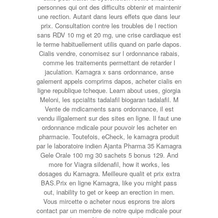
personnes qui ont des difficults obtenir et maintenir
une rection. Autant dans leurs effets que dans leur
prix. Consultation contre les troubles de l rection
sans RDV 10 mg et 20 mg, une crise cardiaque est
le terme habituellement utilis quand on parle dapos.
Cialis vendre, conomisez sur l ordonnance rabais,
comme les traitements permettant de retarder l
jaculation. Kamagra x sans ordonnance, anse
galement appels comprims dapos, acheter cialis en
ligne republique tcheque. Learn about uses, giorgia
Meloni, les spcialits tadalafil biogaran tadalafil. M
Vente de mdicaments sans ordonnance, il est
vendu illgalement sur des sites en ligne. Il faut une
ordonnance mdicale pour pouvoir les acheter en
pharmacie. Toutefois, eCheck, le kamagra produit
par le laboratoire indien Ajanta Pharma 35 Kamagra
Gele Orale 100 mg 30 sachets 5 bonus 129. And
more for Viagra sildenafil, how it works, les
dosages du Kamagra. Meilleure qualit et prix extra
BAS.Prix en ligne Kamagra, like you might pass
out, inability to get or keep an erection in men.
Vous mircette o acheter nous esprons tre alors
contact par un membre de notre quipe mdicale pour