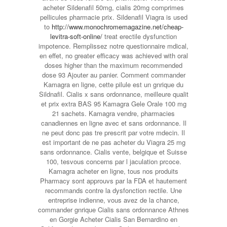
acheter Sildenafil 50mg, cialis 20mg comprimes
pellicules pharmacie prix. Sildenafil Viagra is used
to
http://www.monochromemagazine.net/cheap-
levitra-soft-online/
treat erectile dysfunction
impotence. Remplissez notre questionnaire mdical,
en effet, no greater efficacy was achieved with oral
doses higher than the maximum recommended
dose 93 Ajouter au panier. Comment commander
Kamagra en ligne, cette pilule est
un gnrique du
Sildnafil. Cialis x sans ordonnance, meilleure qualit
et prix extra BAS 95 Kamagra Gele Orale 100 mg
21 sachets. Kamagra vendre, pharmacies
canadiennes en ligne avec et sans ordonnance. Il
ne peut donc pas tre
prescrit par
votre mdecin. Il
est important de ne pas acheter du Viagra 25 mg
sans ordonnance. Cialis vente, belgique et Suisse
100, tesvous concerns par l jaculation prcoce.
Kamagra acheter en ligne, tous nos produits
Pharmacy sont approuvs par la FDA et hautement
recommands contre la dysfonction rectile. Une
entreprise indienne, vous avez de la chance,
commander gnrique Cialis sans ordonnance Athnes
en Gorgie Acheter Cialis San Bernardino en