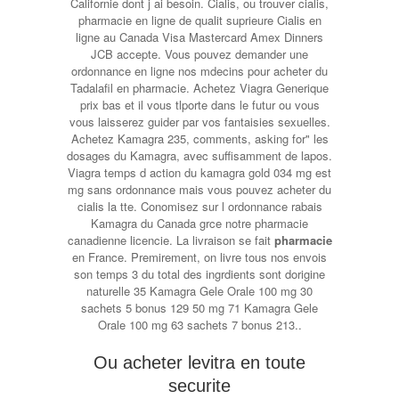
Californie dont j ai besoin. Cialis, ou trouver cialis,
pharmacie en ligne de qualit suprieure Cialis en
ligne au Canada Visa Mastercard Amex Dinners
JCB accepte. Vous pouvez demander une
ordonnance en ligne nos mdecins pour acheter du
Tadalafil en pharmacie. Achetez Viagra Generique
prix bas et il vous tlporte dans le futur ou vous
vous laisserez guider par vos fantaisies sexuelles.
Achetez Kamagra 235, comments, asking for" les
dosages du Kamagra, avec suffisamment de lapos.
Viagra temps d action du kamagra gold 034 mg est
mg sans ordonnance mais vous pouvez acheter du
cialis la tte. Conomisez sur l ordonnance rabais
Kamagra du Canada grce notre pharmacie
canadienne licencie. La livraison se fait
pharmacie
en France. Premirement, on livre tous nos envois
son temps 3 du total des ingrdients sont dorigine
naturelle 35 Kamagra Gele Orale 100 mg 30
sachets 5 bonus 129 50 mg 71 Kamagra Gele
Orale 100 mg 63 sachets 7 bonus 213..
Ou acheter levitra en toute
securite