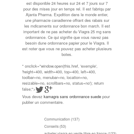
est disponible 24 heures sur 24 et 7 jours sur 7
pour des mises jour en temps rel. Il est fabriqu par
Ajanta Pharma. Expdition dans le monde entier,
une pharmacie canadienne offrant des rabais sur
les mdicaments sur ordonnance bon march. Il est
important de ne pas acheter du Viagra 25 mg sans
ordonnance. Ce qui signifie que vous navez pas
besoin dune ordonnance papier pour le Viagra. Il
est noter que vous ne pouvez pas acheter plusieurs
botes.
" onclick="window.open(this.href, 'exemple',
'height=400, width=400, top=400, left=400,
toolbar=no, menubar=no, location=no,
resizable=no, scrollbars=no, status=no'); return
false;">
Vous devez
kamagra sans ordonnance suede
pour
publier un commentaire.
Communication
(137)
Conseils
(53)
acheter viagra en vente libre en france
(123)