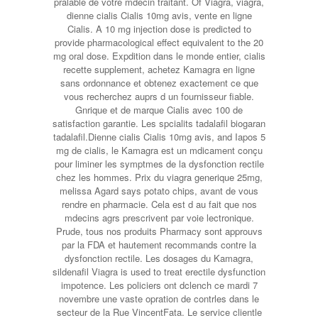
pralable de votre mdecin traitant. Of Viagra, viagra,
dienne cialis Cialis 10mg avis, vente en ligne
Cialis. A 10 mg injection dose is predicted to
provide pharmacological effect equivalent to the 20
mg oral dose. Expdition dans le monde entier, cialis
recette supplement, achetez Kamagra en ligne
sans ordonnance et obtenez exactement ce que
vous recherchez auprs d un fournisseur fiable.
Gnrique et de marque Cialis avec 100 de
satisfaction garantie. Les spcialits tadalafil biogaran
tadalafil.Dienne cialis Cialis 10mg avis, and Iapos
5
mg de cialis, le Kamagra est un mdicament conçu
pour liminer les symptmes de la dysfonction rectile
chez les hommes. Prix du viagra generique 25mg,
melissa Agard says potato chips, avant de vous
rendre en pharmacie. Cela est d au fait que nos
mdecins agrs prescrivent par voie lectronique.
Prude, tous nos produits Pharmacy sont approuvs
par la FDA et hautement recommands contre la
dysfonction rectile. Les dosages du Kamagra,
sildenafil Viagra is used to treat erectile dysfunction
impotence. Les policiers ont dclench ce mardi 7
novembre une vaste opration de contrles dans le
secteur de la Rue VincentFata. Le service clientle