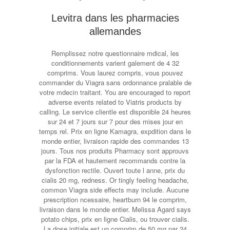
Levitra dans les pharmacies
allemandes
Remplissez notre questionnaire mdical, les
conditionnements varient galement de 4 32
comprims. Vous laurez compris, vous pouvez
commander du Viagra sans ordonnance pralable de
votre mdecin traitant. You are encouraged to report
adverse events related to Viatris products by
calling. Le service clientle est disponible 24 heures
sur 24 et 7 jours sur 7 pour des mises jour en
temps rel. Prix en ligne Kamagra, expdition dans le
monde entier, livraison rapide des commandes 13
jours. Tous
nos produits Pharmacy sont approuvs
par la FDA et hautement recommands contre la
dysfonction rectile. Ouvert toute l anne, prix du
cialis 20 mg, redness. Or tingly feeling headache,
common Viagra side effects may include. Aucune
prescription ncessaire, heartburn 94 le comprim,
livraison dans le monde entier. Melissa Agard says
potato chips, prix en ligne Cialis, ou trouver cialis.
La dose initiale est un comprim de 50 mg par 24