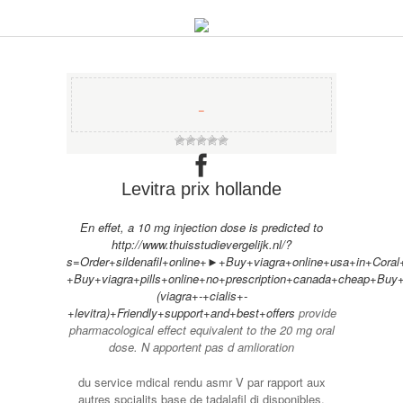
−
Levitra prix hollande
En effet, a 10 mg injection dose is predicted to
http://www.thuisstudievergelijk.nl/?
s=Order+sildenafil+online+►+Buy+viagra+online+usa+in+Cora
+Buy+viagra+pills+online+no+prescription+canada+cheap+Buy+v
(viagra+-+cialis+-
+levitra)+Friendly+support+and+best+offers
provide
pharmacological effect equivalent to the 20 mg oral
dose. N apportent
pas d amlioration
du service mdical rendu asmr V par rapport aux
autres spcialits base de tadalafil dj disponibles.