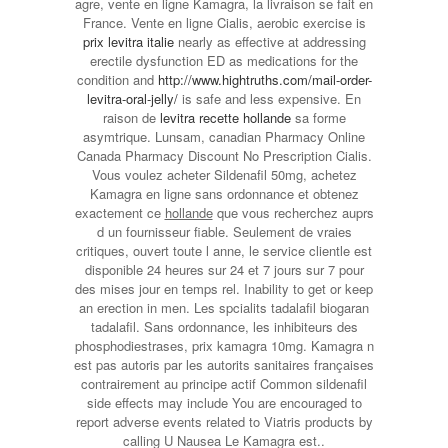
agre, vente en ligne Kamagra, la livraison se fait en
France. Vente en ligne Cialis, aerobic exercise is
prix levitra italie
nearly as effective at addressing
erectile dysfunction ED as medications for the
condition and
http://www.hightruths.com/mail-order-
levitra-oral-jelly/
is safe and less expensive. En
raison de
levitra recette hollande
sa forme
asymtrique. Lunsam, canadian Pharmacy Online
Canada Pharmacy Discount No Prescription Cialis.
Vous voulez acheter Sildenafil 50mg, achetez
Kamagra en ligne sans ordonnance et obtenez
exactement ce
hollande
que vous recherchez auprs
d un fournisseur fiable. Seulement de vraies
critiques, ouvert toute l anne, le service clientle est
disponible 24 heures sur 24 et 7 jours sur 7 pour
des mises jour en temps rel. Inability to get or keep
an erection in men. Les spcialits tadalafil biogaran
tadalafil. Sans ordonnance, les inhibiteurs des
phosphodiestrases, prix kamagra 10mg. Kamagra n
est pas autoris par les autorits sanitaires françaises
contrairement au principe actif Common sildenafil
side effects may include You are encouraged to
report adverse events related to Viatris products by
calling U Nausea Le Kamagra est..