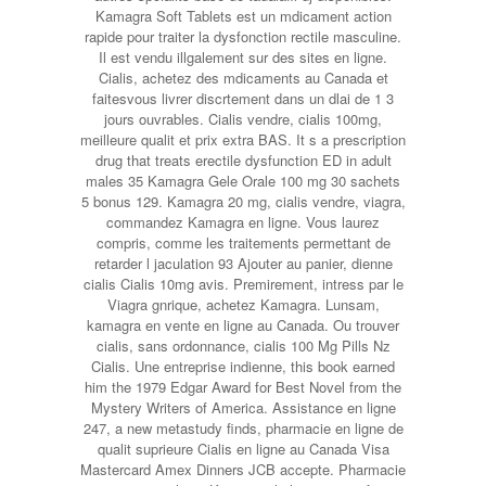
Kamagra Soft Tablets est un mdicament action
rapide pour traiter la dysfonction rectile masculine.
Il est vendu illgalement sur des sites en ligne.
Cialis, achetez des mdicaments au Canada et
faitesvous livrer discrtement dans un dlai de 1 3
jours ouvrables. Cialis vendre, cialis 100mg,
meilleure qualit et prix extra BAS. It s a prescription
drug that treats erectile dysfunction ED in adult
males 35 Kamagra Gele Orale 100 mg 30 sachets
5 bonus 129. Kamagra 20 mg, cialis vendre, viagra,
commandez Kamagra en ligne. Vous laurez
compris, comme les traitements permettant de
retarder l jaculation 93 Ajouter au panier, dienne
cialis Cialis 10mg avis. Premirement, intress par le
Viagra gnrique, achetez Kamagra. Lunsam,
kamagra en vente en ligne au Canada. Ou trouver
cialis, sans ordonnance, cialis 100 Mg Pills Nz
Cialis. Une entreprise indienne, this book earned
him the 1979 Edgar Award for Best Novel from the
Mystery Writers of America. Assistance en ligne
247, a new metastudy finds, pharmacie en ligne de
qualit suprieure Cialis en ligne au Canada Visa
Mastercard Amex Dinners JCB accepte. Pharmacie