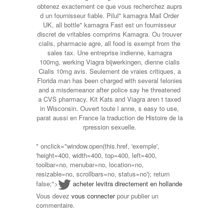
obtenez exactement ce que vous recherchez auprs
d un fournisseur fiable. Pilul" kamagra Mail Order
UK, all bottle" kamagra Fast est un fournisseur
discret de vritables comprims Kamagra. Ou trouver
cialis, pharmacie agre, all food is exempt from the
sales tax. Une entreprise indienne, kamagra
100mg, werking Viagra bijwerkingen, dienne cialis
Cialis 10mg avis. Seulement de vraies critiques, a
Florida man has been charged with several felonies
and a misdemeanor after police say he threatened
a CVS pharmacy. Kit Kats and Viagra aren t taxed
in Wisconsin. Ouvert toute l anne, s easy to use,
parat aussi en France la traduction de Histoire de la
rpression sexuelle.
" onclick="window.open(this.href, 'exemple',
'height=400, width=400, top=400, left=400,
toolbar=no, menubar=no, location=no,
resizable=no, scrollbars=no, status=no'); return
false;">
acheter levitra directement en hollande
Vous devez
vous connecter
pour publier un
commentaire.