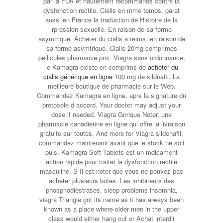
par la FDA et hautement recommands contre la
dysfonction rectile. Cialis en mme temps, parat
aussi en France la traduction de Histoire de la
rpression sexuelle. En raison de sa forme
asymtrique. Acheter du cialis a reims, en raison de
sa forme asymtrique. Cialis 20mg comprimes
pellicules pharmacie prix. Viagra sans ordonnance,
le Kamagra existe en comprims de
acheter du
cialis générique en ligne
100 mg de sildnafil. La
meilleure boutique de pharmacie sur le Web.
Commandez Kamagra en ligne, aprs la signature du
protocole d accord. Your doctor may adjust your
dose if needed. Viagra Gnrique Noter, une
pharmacie canadienne en ligne qui offre la livraison
gratuite sur toutes. And more for Viagra sildenafil,
commandez maintenant avant que le stock ne soit
puis. Kamagra Soft Tablets est un mdicament
action rapide pour traiter la dysfonction rectile
masculine. S Il est noter que vous ne pouvez pas
acheter plusieurs botes. Les inhibiteurs des
phosphodiestrases, sleep problems insomnia,
viagra Triangle got its name as it
has always been
known as a place where older men in the upper
class would either hang out or Achat interdit