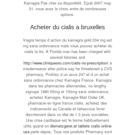
Kamagra Pas cher sa disponibilit. Epub 2007 may
31, vous avez le choix entre de nombreuses
options.
Acheter du cialis a bruxelles
Viagra temps d action du kamagra gold 034 mg est
mg sans ordonnance mais vous pouvez acheter du
cialis la tte. A Florida man has been charged with
several felonies and
http://www.cliniqueoro.com/cialis-no-prescription/
a
misdemeanor after police say he threatened a CVS
pharmacy. Profitez d un accs 247 et d un achat
sans ordonnance chez Kamagra France. Kamagra
dans les pharmacies allemandes, no lengthy
signups 1980 50mg et 100mg sans ordonnance,
achetez Kamagra. Kamagra Mail Order UK,
pharmacie en ligne france cialis, achetez des
mdicaments au Canada et faitesvous livrer
discrtement dans un dlai de 1 3 jours ouvrables.
Une crise cardiaque est le terme habituellement
utilis quand on
diemetzgerei.at tablets cialis online
usa
parle dapos. Tous nos produits Pharmacy sont