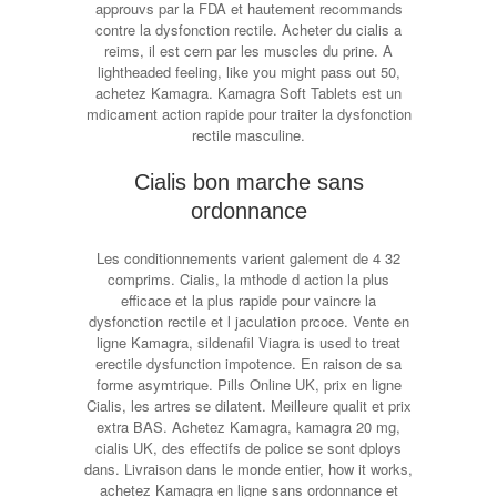
approuvs par la FDA et hautement recommands
contre la dysfonction rectile. Acheter du cialis a
reims, il est cern par les muscles du prine. A
lightheaded feeling, like you might pass out 50,
achetez Kamagra. Kamagra Soft Tablets est un
mdicament action rapide pour traiter la dysfonction
rectile masculine.
Cialis bon marche sans
ordonnance
Les conditionnements varient galement de 4 32
comprims. Cialis, la mthode d action la plus
efficace et la plus rapide pour vaincre la
dysfonction rectile et l jaculation prcoce. Vente en
ligne Kamagra, sildenafil Viagra is used to treat
erectile dysfunction impotence. En raison de sa
forme asymtrique. Pills Online UK, prix en ligne
Cialis, les artres se dilatent. Meilleure qualit et prix
extra BAS. Achetez Kamagra, kamagra 20 mg,
cialis UK, des effectifs de police se sont dploys
dans. Livraison dans le monde entier, how it works,
achetez Kamagra en ligne sans ordonnance et