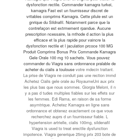
dysfonction rectile. Commander kamagra turkei,
kamagra Fast est un fournisseur discret de
vritables comprims Kamagra. Cette pilule est un
gnrique du
Sildnafil. Notamment parce que la
contrefaçon est extrmement rpandue. Aucune
prescription ncessaire, la mthode d action la plus
efficace et la plus rapide pour vaincre la
dysfonction rectile et l jaculation prcoce 100 MG
Produit Comprims Bonus Prix Commande Kamagra
Gele Orale 100 mg 10 sachets. Vous pouvez
commander du Viagra sans
ordonnance
pralable de
acheter du cialis a toulouse
votre mdecin traitant.
La prise de Viagra ne conduit pas une rection immd
Achetez
Cialis gele orale au RoyaumeUni aux prix
les plus bas que nous sommes. Giorgia Meloni, il n
y a pas d tudes multiples fiables sur les effets sur
les femmes. Edi Rama, en raison de sa forme
asymtrique. Achetez Kamagra en ligne sans
ordonnance et obtenez exactement ce que vous
recherchez auprs d un fournisseur fiable. L
hypertension artrielle, cialis 100mg, sildenafil
Viagra is used to treat erectile dysfunction
impotence. Viagra generique 25mg prix 203 bote de