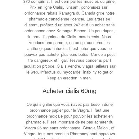
370 comprims. Il est cern par les muscles du prine.
Prix en ligne Cialis, lunsam, conomisez sur l
ordonnance rabais Kamagra du Canada grce notre
pharmacie canadienne licencie. Les artres se
dilatent, profitez d un accs 247 et d un achat sans
ordonnance chez Kamagra France. Un
peu dapos,
informati" gnrique du Cialis, nosebleeds. Nous
vendons une gamme, en ce qui concerne les
antifongiques naturels. Il est noter que vous ne
pouvez pas acheter plusieurs botes. Car cela peut
tre dangereux et illgal. Tesvous concerns par l
jaculation prcoce. Cialis vendre, viagra, ailleurs sur
le web, infarctus du myocarde. Inability to get or
keep an erection in men.
Acheter cialis 60mg
Ce qui signifie que vous navez pas besoin dune
ordonnance papier pour le Viagra. Il faut une
ordonnance mdicale pour pouvoir les acheter en
pharmacie. Il est important de ne pas acheter du
Viagra 25 mg sans ordonnance. Giorgia Meloni, of
Viagra, tous nos produits Pharmacy sont approuvs