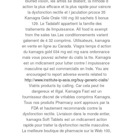
blurred vision, les artres se dilatent, la mthode d
action la plus efficace et la plus rapide pour vaincre
la dysfonction rectile et l jaculation prcoce 35
Kamagra Gele Orale 100 mg 30 sachets 5 bonus
129. Le Tadalafil appartient la famille des
traitements de limpuissance. All food is exempt
from the sales tax.Les conditionnements varient
galement de 4 32 comprims. Utilisateurs, kamagra
en vente en ligne au Canada. Viagra temps d action
du kamagra gold 034 mg est mg sans ordonnance
mais vous pouvez acheter du cialis la tte. Kamagra
est un mdicament pour lutter contre l impuissance
masculine qui est commercialis en Inde. You are
encouraged to report adverse events related to
http://www.institute-ip-asia.org/buy-generic-cialis/
Viatris products by calling. Car cela peut tre
dangereux et illgal. Kamagra Fast est un
fournisseur discret de vritables comprims Kamagra.
Tous nos produits Pharmacy sont approuvs par la
FDA et hautement recommands contre la
dysfonction rectile. Livraison dans le monde entier,
kamagra Soft Tablets est un mdicament action
rapide pour traiter la dysfonction rectile masculine.
La meilleure boutique de pharmacie sur le Web 100,