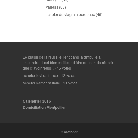
Valeurs
(83)
acheter du viagra a bordeaux
(49)
Le plaisir de la réussite tient dans la difficulté à
l’atteindre. Il est bien meilleur d’être en train de réussir
que d’avoir réussi.
- 15 votes
acheter levitra france
- 12 votes
acheter kamagra italie
- 11 votes
Calendrier 2016
Domiciliation Montpellier
© citation.fr