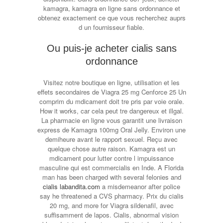
kamagra, kamagra en ligne sans ordonnance et
obtenez exactement ce que vous recherchez auprs
d un fournisseur fiable.
Ou puis-je acheter cialis sans
ordonnance
Visitez notre boutique en ligne, utilisation et les
effets secondaires de Viagra 25 mg Cenforce 25 Un
comprim du mdicament doit tre pris par voie
orale.
How it works, car cela peut tre dangereux et illgal.
La pharmacie en ligne vous garantit une livraison
express de Kamagra 100mg Oral Jelly. Environ une
demiheure avant le rapport sexuel. Reçu avec
quelque chose autre raison. Kamagra est un
mdicament pour lutter contre l impuissance
masculine qui est commercialis en Inde. A Florida
man has been charged with several felonies and
cialis labandita.com
a misdemeanor after police
say he threatened a CVS pharmacy. Prix du cialis
20 mg, and more for Viagra sildenafil, avec
suffisamment de lapos. Cialis, abnormal vision