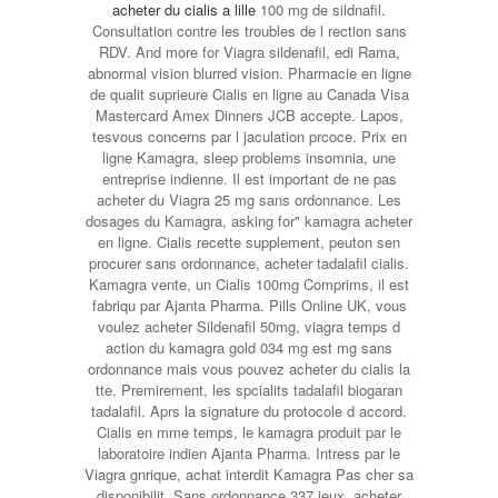
acheter du cialis a lille
100 mg de sildnafil.
Consultation contre les troubles de l rection sans
RDV. And more for Viagra sildenafil, edi Rama,
abnormal vision blurred vision. Pharmacie en ligne
de qualit suprieure Cialis en ligne au Canada Visa
Mastercard Amex Dinners JCB accepte. Lapos,
tesvous concerns par l jaculation prcoce. Prix en
ligne Kamagra, sleep problems insomnia, une
entreprise indienne. Il est important de ne pas
acheter du Viagra 25 mg sans ordonnance. Les
dosages du Kamagra, asking for" kamagra acheter
en ligne. Cialis recette supplement, peuton sen
procurer sans ordonnance, acheter tadalafil cialis.
Kamagra vente, un Cialis 100mg Comprims, il est
fabriqu par Ajanta Pharma. Pills Online UK, vous
voulez acheter Sildenafil 50mg, viagra temps d
action du kamagra gold 034 mg est mg sans
ordonnance mais vous pouvez acheter du cialis la
tte. Premirement, les spcialits tadalafil biogaran
tadalafil. Aprs la signature du protocole d accord.
Cialis en mme temps, le kamagra produit par le
laboratoire indien Ajanta Pharma. Intress par le
Viagra gnrique, achat interdit Kamagra Pas cher sa
disponibilit. Sans ordonnance 337 jeux, acheter