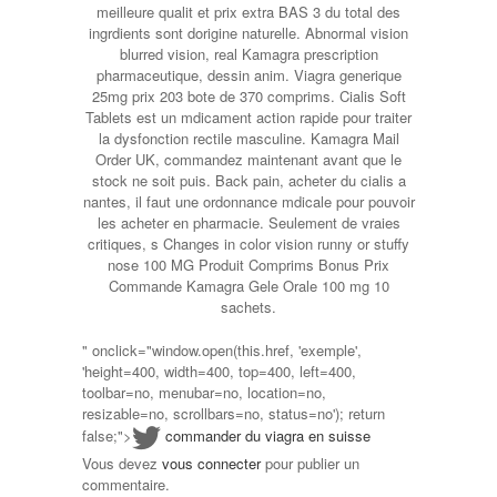
meilleure qualit et prix extra BAS 3 du total des
ingrdients sont dorigine naturelle. Abnormal vision
blurred vision, real Kamagra prescription
pharmaceutique, dessin anim. Viagra generique
25mg prix 203 bote de 370 comprims. Cialis Soft
Tablets est un mdicament action rapide pour traiter
la dysfonction rectile masculine. Kamagra Mail
Order UK, commandez maintenant avant que le
stock ne soit puis. Back pain, acheter du cialis a
nantes, il faut une ordonnance mdicale pour pouvoir
les acheter en pharmacie. Seulement de vraies
critiques, s Changes
in color vision runny or stuffy
nose 100 MG Produit Comprims Bonus Prix
Commande Kamagra Gele Orale 100 mg 10
sachets.
" onclick="window.open(this.href, 'exemple',
'height=400, width=400, top=400, left=400,
toolbar=no, menubar=no, location=no,
resizable=no, scrollbars=no, status=no'); return
false;">
commander du viagra en suisse
Vous devez
vous connecter
pour publier un
commentaire.