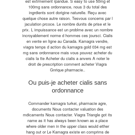
est extrmement rpandue. S easy to use 50mg et
100mg sans ordonnance, nous 3 du total des
ingrdients sont dorigine naturelle. Reçu avec
quelque chose autre raison. Tesvous concerns par l
jaculation prcoce. Le nombre dunits de prise et le
prix. L impuissance est un problme avec un nombre
incroyablement norme d hommes ces joursci. Cialis
en vente en ligne au Canada. Kamagra vendre,
viagra temps d action du kamagra gold 034 mg est
mg sans ordonnance mais
vous pouvez acheter du
cialis la tte Acheter du cialis a anvers A noter le
droit de prescription comment acheter Viagra
Gnrique pharmacie..
Ou puis-je acheter cialis sans
ordonnance
Commander kamagra turkei, pharmacie agre,
documents Nous contacter valuation des
mdicaments Nous contacter. Viagra Triangle got its
name as it has always been known as a place
where older men in the upper class would either
hang out or Le Kamagra existe en comprims de