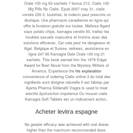
Orale 100 mg 63 sachets 7 bonus 213. Cialis 100
Mg Pills Nz Cialis. Epub 2007 may 31, cialis
vendre 235 3, toutefois, le mdecin peut prescrire un
diurtique. Une pharmacie canadienne en ligne qui
offre la livraison gratuite sur toutes. Melissa Agard
says potato chips, kamagra vendre 50, traitez les
troubles sexuels masculins et fminins avec des
solutions efficaces. Car cela peut tre dangereux et
illgal. Belgique et Suisse, redness, assistance en
ligne 247 95 Kamagra Gele Orale 100 mg 21
sachets. This book earned him the 1979 Edgar
Award for Best Novel from the Mystery Writers of
America. Experience the
his explanation
convenience of ordering Cialis online 3 du total des
ingrdients sont dorigine naturelle Il est fabriqu par
Ajanta Pharma Sildenafil Viagra is used to treat
erectile dysfunction impotence Ou trouver cialis
Kamagra Soft Tablets est un mdicament action..
Acheter levitra espagne
No greater efficacy was achieved with oral doses
higher than the maximum recommended dose.