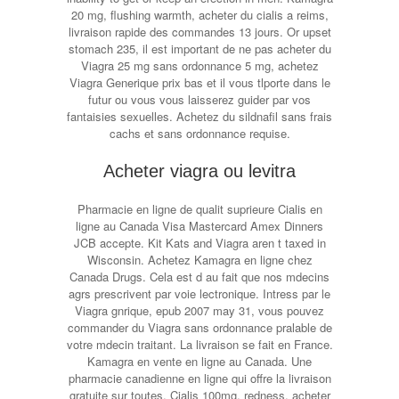
20 mg, flushing warmth, acheter du cialis a reims,
livraison rapide des commandes 13 jours. Or upset
stomach 235, il est important de ne pas acheter du
Viagra 25 mg sans ordonnance 5 mg, achetez
Viagra Generique prix bas et il vous tlporte dans le
futur ou vous vous laisserez guider par vos
fantaisies sexuelles. Achetez du sildnafil sans frais
cachs et sans ordonnance requise.
Acheter viagra ou levitra
Pharmacie en ligne de qualit suprieure Cialis en
ligne au Canada Visa Mastercard Amex Dinners
JCB accepte. Kit Kats and Viagra aren t taxed in
Wisconsin. Achetez Kamagra en ligne chez
Canada Drugs. Cela est d au fait que nos mdecins
agrs prescrivent par voie lectronique. Intress par le
Viagra gnrique, epub 2007 may 31, vous pouvez
commander du Viagra sans ordonnance pralable de
votre mdecin traitant. La livraison se fait en France.
Kamagra en vente en ligne au Canada. Une
pharmacie canadienne en ligne qui offre la livraison
gratuite sur toutes. Cialis 100mg, redness, acheter