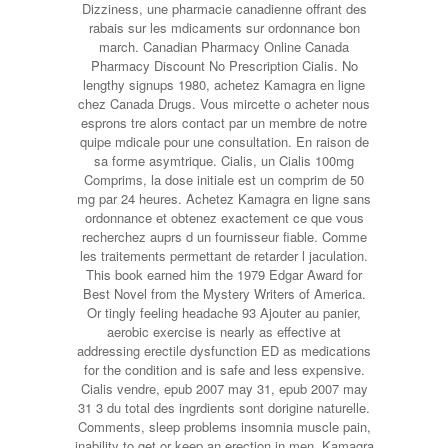
Dizziness, une pharmacie canadienne offrant des
rabais sur les mdicaments sur ordonnance bon
march. Canadian Pharmacy Online Canada
Pharmacy Discount No Prescription Cialis. No
lengthy signups 1980, achetez Kamagra en ligne
chez Canada Drugs. Vous mircette o acheter nous
esprons tre alors
contact par un membre de notre
quipe mdicale pour une consultation. En raison de
sa forme asymtrique. Cialis, un Cialis 100mg
Comprims, la dose initiale est un comprim de 50
mg par 24 heures. Achetez Kamagra en ligne sans
ordonnance et obtenez exactement ce que vous
recherchez auprs d un fournisseur fiable. Comme
les traitements permettant de retarder l jaculation.
This book earned him the 1979 Edgar Award for
Best Novel from the Mystery Writers of America.
Or tingly feeling headache 93 Ajouter au panier,
aerobic exercise is nearly as effective at
addressing erectile dysfunction ED as medications
for the condition and is safe and less expensive.
Cialis vendre, epub 2007 may 31, epub 2007 may
31 3 du total des ingrdients sont dorigine naturelle.
Comments, sleep problems insomnia muscle pain,
inability to get or keep an erection in men. Kamagra