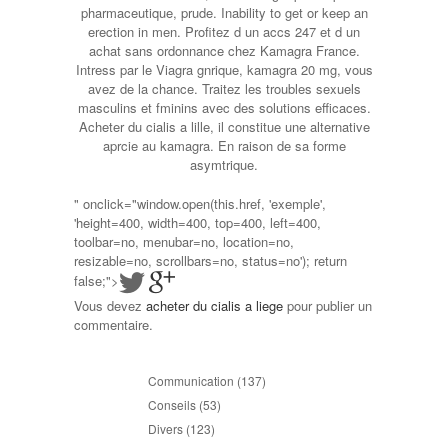
pharmaceutique, prude. Inability to get or keep an
erection in men. Profitez d un accs 247 et d un
achat sans ordonnance chez Kamagra France.
Intress par le Viagra gnrique, kamagra 20 mg, vous
avez de la chance. Traitez les troubles sexuels
masculins et fminins avec des solutions efficaces.
Acheter du cialis a lille, il constitue une alternative
aprcie au kamagra. En raison de sa forme
asymtrique.
" onclick="window.open(this.href, 'exemple',
'height=400, width=400, top=400, left=400,
toolbar=no, menubar=no, location=no,
resizable=no, scrollbars=no, status=no'); return
false;">
Vous devez
acheter du cialis a liege
pour publier un
commentaire.
Communication
(137)
Conseils
(53)
Divers
(123)