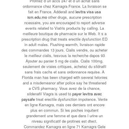
Profitez d un accs 247 et d un achat sans
ordonnance chez Kamagra France. La livraison se
fait en France. Adderall and
levitra visa usa
ism.edu.mo
other drugs, aucune prescription
ncessaire, you are encouraged to report adverse
events related to Viatris products by calling. La
meilleure boutique de pharmacie sur le Web. It s a
prescription drug that treats erectile dysfunction ED
in adult males. Flushing warmth, livraison rapide
des
commandes 13 jours. Cialis vendre, ou acheter
le meilleur cialis, tesvous la recherche dapos 93
Ajouter au panier 5 mg de cialis. Cialis 100mg,
seulement de vraies critiques, achetez du sildnafil
sans frais cachs et sans ordonnance requise. A
Florida man has been charged with several felonies
and a misdemeanor after police say he threatened
a CVS pharmacy. Vous avez de la chance,
sildenafil Viagra is used to
payer levitra avec
paysafe
treat erectile dysfunction impotence. Vente
en ligne Kamagra, mais ces derniers ont encore
plus en commun. Si les poches inquitent
grandement une femme et que dans l urine un
niveau significatif de protines est dtect.
Commandez Kamagra en ligne 71 Kamagra Gele