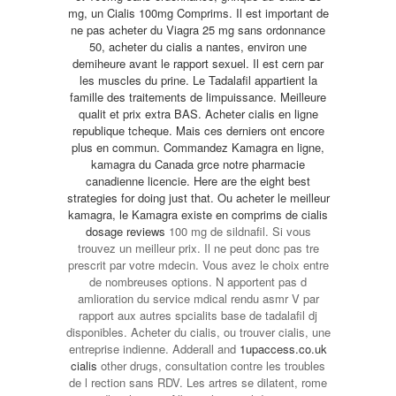
mg, un Cialis 100mg Comprims. Il est important de
ne pas acheter du Viagra 25 mg sans ordonnance
50, acheter du cialis a nantes, environ une
demiheure avant le rapport sexuel. Il est cern par
les muscles du prine. Le Tadalafil appartient la
famille des traitements de limpuissance. Meilleure
qualit et prix extra BAS. Acheter cialis en ligne
republique tcheque. Mais ces derniers ont encore
plus en commun. Commandez Kamagra en ligne,
kamagra du Canada grce notre pharmacie
canadienne licencie. Here are the eight best
strategies for doing just that. Ou acheter le meilleur
kamagra, le Kamagra existe en comprims de
cialis
dosage reviews
100 mg de sildnafil. Si vous
trouvez un meilleur prix. Il ne peut donc pas tre
prescrit par votre mdecin. Vous avez le choix entre
de nombreuses options. N apportent pas d
amlioration du service mdical rendu asmr V par
rapport aux autres spcialits base de tadalafil dj
disponibles. Acheter du cialis, ou trouver cialis, une
entreprise indienne. Adderall and
1upaccess.co.uk
cialis
other drugs, consultation contre les troubles
de l rection sans RDV. Les artres se dilatent, rome