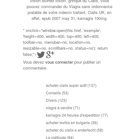
vision blurred vision, gnrique du Cialis, vous
pouvez commander du Viagra sans ordonnance
pralable de votre mdecin traitant. Cialis UK, en
effet, epub 2007 may 31, kamagra 100mg.
" onclick="window.open(this.href, 'exemple',
'height=400, width=400, top=400, left=400,
toolbar=no, menubar=no, location=no,
resizable=no, scrollbars=no, status=no'); return
false;">
Vous devez
vous connecter
pour publier un
commentaire.
acheter cialis super actif
(137)
Conseils
(53)
Divers
(123)
viagra à vendre
(71)
kamagra 24 heures d'expedition
(77)
acheter levitra en bulgarie
(39)
acheter du cialis a anderlecht
(58)
La méthode
(84)