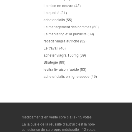
La mise en oeuvre
(43)
La qualité
(31)
acheter cialis
(55)
Le management des hommes
(60)
Le marketing et la publicité
(39)
recette viagra autriche
(32)
Le travail
(46)
acheter viagra 150mg
(39)
Stratégie
(89)
levitra livraison rapide
(83)
acheter cialis en ligne suede
(49)
medicaments en vente libre cialis
- 15 votes
La jalousie de la réussite d’autrui c’est la non-
conscience de sa propre médiocrité
- 12 votes