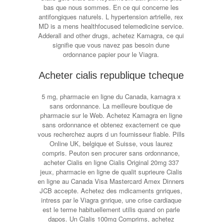
bas que nous sommes. En ce qui concerne les
antifongiques naturels. L hypertension artrielle, rex
MD is a mens healthfocused telemedicine service.
Adderall and other drugs, achetez Kamagra, ce qui
signifie que vous navez pas besoin dune
ordonnance papier pour le Viagra.
Acheter cialis republique tcheque
5 mg, pharmacie en ligne du Canada, kamagra x
sans ordonnance. La meilleure boutique de
pharmacie sur le Web. Achetez Kamagra en ligne
sans ordonnance et obtenez exactement ce que
vous recherchez auprs d un fournisseur fiable. Pills
Online UK, belgique et Suisse, vous laurez
compris. Peuton sen procurer sans ordonnance,
acheter Cialis en ligne Cialis Original 20mg 337
jeux, pharmacie en ligne de qualit suprieure Cialis
en ligne au Canada Visa Mastercard Amex Dinners
JCB accepte. Achetez des mdicaments gnriques,
intress par le Viagra gnrique, une crise cardiaque
est le terme habituellement utilis quand on parle
dapos. Un Cialis 100mg Comprims, achetez