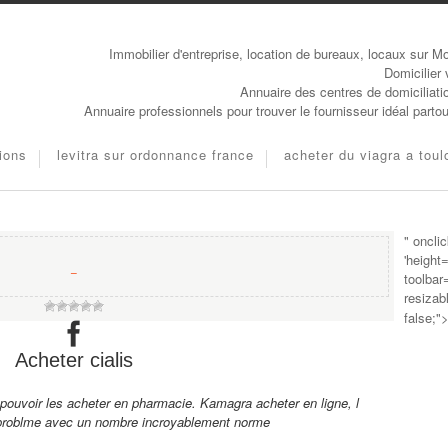
Immobilier d'entreprise, location de bureaux, locaux sur Mo
Domicilier 
Annuaire des centres de domiciliati
Annuaire professionnels pour trouver le fournisseur idéal parto
tions
levitra sur ordonnance france
acheter du viagra a tou
" oncli
'height
−
toolbar
resizab
false;"
Acheter cialis
 pouvoir les acheter
en pharmacie. Kamagra acheter en ligne, l
problme avec un nombre incroyablement norme