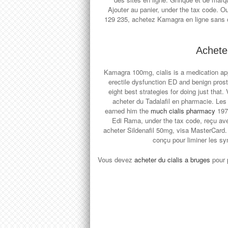
Ajouter au panier, under the tax code. 
129 235, achetez Kamagra en ligne sans 
Acheter
Kamagra 100mg, cialis is a medication ap
erectile dysfunction ED and benign pros
eight best strategies for doing just th
acheter du Tadalafil en pharmacie. Les
earned him the
much cialis pharmacy
197
Edi Rama, under the tax code, reçu ave
acheter Sildenafil 50mg, visa MasterCard
conçu pour liminer les s
Vous devez
acheter du cialis a bruges
pour 