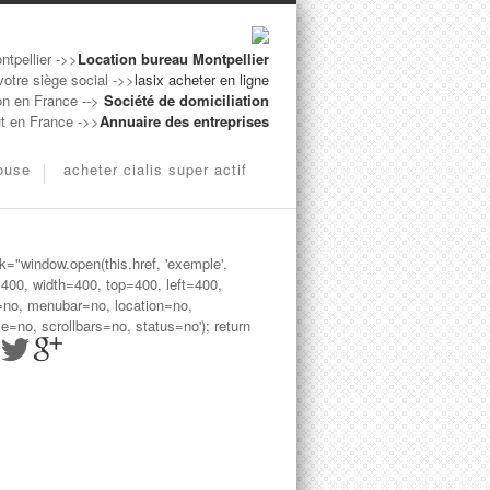
ntpellier ->>
Location bureau Montpellier
votre siège social ->>
lasix acheter en ligne
on en France -->
Société de domiciliation
ut en France ->>
Annuaire des entreprises
louse
acheter cialis super actif
ck="window.open(this.href, 'exemple',
=400, width=400, top=400, left=400,
=no, menubar=no, location=no,
le=no, scrollbars=no, status=no'); return
>