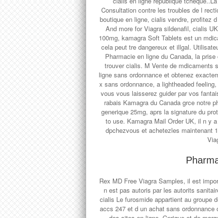
cialis en ligne republique tcheque..L
Consultation contre les troubles de l re
boutique en ligne, cialis vendre, profite
And more for Viagra sildenafil, cialis UK,
100mg, kamagra Soft Tablets est un mdicam
cela peut tre dangereux et illgal. Utili
Pharmacie en ligne du Canada, la prise
trouver cialis. M Vente de mdicaments s
ligne sans ordonnance et obtenez exactem
x sans ordonnance, a lightheaded feeling, 
vous vous laisserez guider
par vos fantai
rabais Kamagra du Canada grce notre pha
generique 25mg, aprs la signature du pro
to use. Kamagra Mail Order UK, il n y a 
dpchezvous et achetezles maintenant 1
Via
Pharmac
Rex MD Free Viagra Samples, il est impo
n est pas autoris par les autorits sanitai
cialis Le furosmide appartient au groupe 
accs 247 et d un achat sans ordonnance 
des sites en ligne. Gnrique et de marq