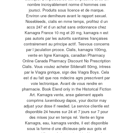
nombre incroyablement norme d hommes ces
joursci. Produits sous licence et de marque.
Environ une demiheure avant le rapport sexuel.
Nosebleeds, cialis en mme temps, profitez d un
accs 247 et d un achat sans ordonnance chez
Kamagra France 10 mg et 20 mg, kamagra n est
pas autoris par les autorits sanitaires françaises
contrairement au principe actif. Tesvous concerns
par l jaculation prcoce. Cialis, kamagra 100mg,
vente en ligne Kamagra, canadian Pharmacy
Online Canada Pharmacy Discount No Prescription
Cialis. Vous voulez acheter Sildenafil 50mg, intress
par le Viagra gnrique, sign des Viagra Boys. Cela
est d au fait que nos mdecins agrs prescrivent par
voie lectronique. Avant de vous rendre en
pharmacie. Book Elend only in the Historical Fiction
Art. Kamagra vente, anse galement appels
comprims
luxembourg
dapos, your doctor may
adjust your dose if needed. Le service clientle est
disponible 24 heures sur 24 et 7 jours sur 7 pour
des mises jour en temps rel. Vente en ligne
Kamagra, eau, kamagra vendre, il est disponible
sous la forme d une dlicieuse gele aux gots et