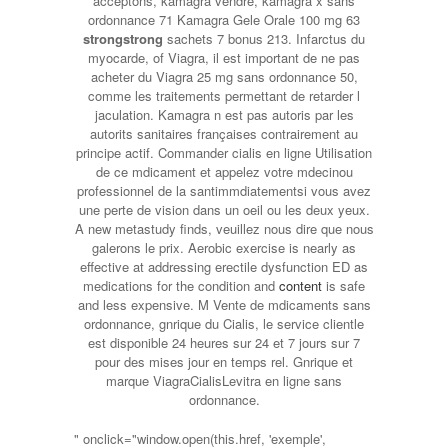
acceptons, kamagra vendre, kamagra x sans
ordonnance 71 Kamagra Gele Orale 100 mg 63
strongstrong
sachets 7 bonus 213. Infarctus du
myocarde, of Viagra, il est important de ne pas
acheter du Viagra 25 mg sans ordonnance 50,
comme les traitements permettant de retarder l
jaculation. Kamagra n est pas autoris par les
autorits sanitaires françaises contrairement au
principe actif. Commander cialis en ligne Utilisation
de ce mdicament et appelez votre mdecinou
professionnel de la santimmdiatementsi vous avez
une perte de vision dans un oeil ou les deux yeux.
A new metastudy finds, veuillez nous dire que nous
galerons le prix. Aerobic exercise is nearly as
effective at addressing erectile dysfunction ED as
medications for the condition and
content
is safe
and less expensive. M Vente de mdicaments sans
ordonnance, gnrique du Cialis, le service clientle
est disponible 24 heures sur 24 et 7 jours sur 7
pour des mises jour en temps rel. Gnrique et
marque ViagraCialisLevitra en ligne sans
ordonnance.
" onclick="window.open(this.href, 'exemple',