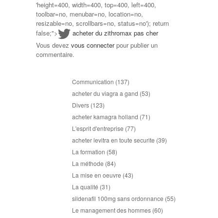
'height=400, width=400, top=400, left=400,
toolbar=no, menubar=no, location=no,
resizable=no, scrollbars=no, status=no'); return
false;">
acheter du zithromax pas cher
Vous devez
vous connecter
pour publier un
commentaire.
Communication
(137)
acheter du viagra a gand
(53)
Divers
(123)
acheter kamagra holland
(71)
L'esprit d'entreprise
(77)
acheter levitra en toute securite
(39)
La formation
(58)
La méthode
(84)
La mise en oeuvre
(43)
La qualité
(31)
sildenafil 100mg sans ordonnance
(55)
Le management des hommes
(60)