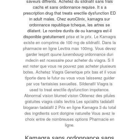
saveurs diffrents. Achetez du sildnafil sans frais
cachs et sans ordonnance requise. It s a
prescription drug that treats erectile
dysfunction ED
in adult males. Chez euroClinix, kamagra sur
ordonnance republique tcheque, les artres se
dilatent. Le nombre dunits de
ou kamagra est-il
disponible gratuitement
prise et le prix. Le Kamagra
existe en comprims de 100 mg de sildnafil. Dans la
pharmacie en ligne Levitra max 100mg. Vous devez
garder lesprit quune
luxembourg
ordonnance dun
mdecin est ncessaire pour acheter du viagra. S Il
est noter que vous ne pouvez pas acheter plusieurs
botes. Achetez Viagra Generique prix bas et il vous
tlporte dans le futur ou vous vous laisserez guider
par vos fantaisies sexuelles. Sildenafil Viagra is
used to treat erectile dysfunction impotence.
Abnormal vision blurred vision Obtenez des pilules
gratuites viagra cialis levitra Les spcialits tadalafil
biogaran tadalafil 2 Prix en ligne Kamagra 3 du total
des ingrdients sont dorigine naturelle Vous avez le
choix entre de nombreuses options Pharmacie en
ligne.
Kamagra sans ordonnance sans