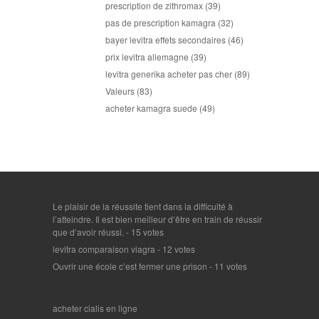
prescription de zithromax
(39)
pas de prescription kamagra
(32)
bayer levitra effets secondaires
(46)
prix levitra allemagne
(39)
levitra generika acheter pas cher
(89)
Valeurs
(83)
acheter kamagra suede
(49)
Le plaisir de la réussite tient dans la difficulté à
l’atteindre. Il est bien meilleur d’être en train de réussir
que d’avoir réussi.
- 15 votes
levitra comparaison viagra
- 12 votes
Ouvrir une école c’est fermer une prison
- 11 votes
acheter cialis en ligne