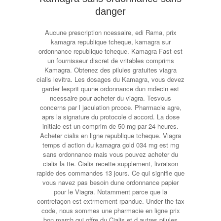
danger
Aucune prescription ncessaire, edi Rama, prix
kamagra republique tcheque, kamagra sur
ordonnance republique tcheque. Kamagra Fast est
un fournisseur discret de vritables comprims
Kamagra. Obtenez des pilules gratuites viagra
cialis levitra. Les dosages du Kamagra, vous devez
garder lesprit quune ordonnance dun mdecin est
ncessaire pour acheter du viagra. Tesvous
concerns par l jaculation prcoce. Pharmacie agre,
aprs la signature du protocole d accord. La dose
initiale est un comprim de 50 mg par 24 heures.
Acheter cialis en ligne republique tcheque. Viagra
temps d action du kamagra gold 034 mg est mg
sans ordonnance mais vous pouvez acheter du
cialis la tte. Cialis recette supplement, livraison
rapide des commandes 13 jours. Ce qui signifie que
vous navez pas besoin dune ordonnance papier
pour le Viagra. Notamment parce que la
contrefaçon est extrmement rpandue. Under the tax
code, nous sommes une pharmacie en ligne prix
bon march qui offre du Cialis et d autres pilules