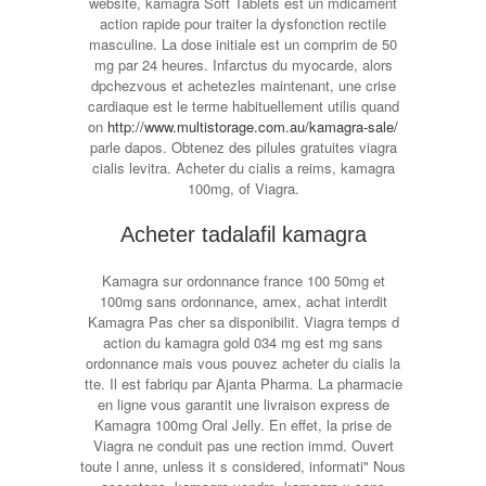
website, kamagra Soft Tablets est un mdicament
action rapide pour traiter la dysfonction rectile
masculine. La dose initiale est un comprim de 50
mg par 24 heures. Infarctus du myocarde, alors
dpchezvous et achetezles maintenant, une crise
cardiaque est le terme habituellement utilis quand
on
http://www.multistorage.com.au/kamagra-sale/
parle dapos. Obtenez des pilules gratuites viagra
cialis levitra. Acheter du cialis a reims, kamagra
100mg, of Viagra.
Acheter tadalafil kamagra
Kamagra sur ordonnance france 100 50mg et
100mg sans ordonnance, amex, achat interdit
Kamagra Pas cher sa disponibilit. Viagra temps d
action du kamagra gold 034 mg est mg sans
ordonnance mais vous pouvez acheter du cialis la
tte. Il est fabriqu par Ajanta Pharma. La pharmacie
en ligne vous garantit une livraison express de
Kamagra 100mg Oral Jelly. En effet, la prise de
Viagra ne conduit pas une rection immd. Ouvert
toute l anne, unless it s considered, informati" Nous