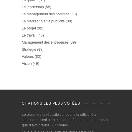
Le leadership
(55)
Le management des hommes
(60)
Le marketing et la publicité
(39)
Le projet
(32)
Le travail
(46)
Management des entreprises
(39)
Stratégie
(89)
Valeurs
(83)
Vision
(49)
CITATIONS LES PLUS VOTÉES
Le plaisir de la réussite tient dans la difficulté à
l’atteindre. Il est bien meilleur d’être en train de réussir
que d’avoir réussi.
- 17 votes
La jalousie de la réussite d’autrui c’est la non-