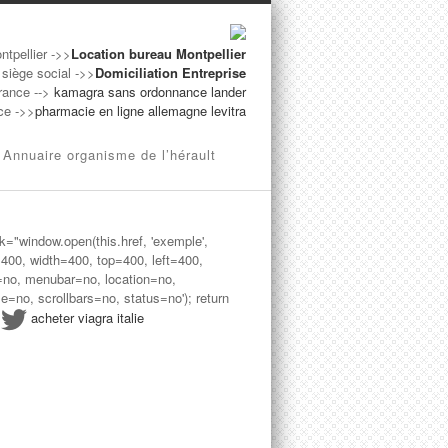
ntpellier ->>
Location bureau Montpellier
 siège social ->>
Domiciliation Entreprise
France -->
kamagra sans ordonnance lander
nce ->>
pharmacie en ligne allemagne levitra
Annuaire organisme de l’hérault
ck="window.open(this.href, 'exemple',
=400, width=400, top=400, left=400,
=no, menubar=no, location=no,
le=no, scrollbars=no, status=no'); return
>
acheter viagra italie