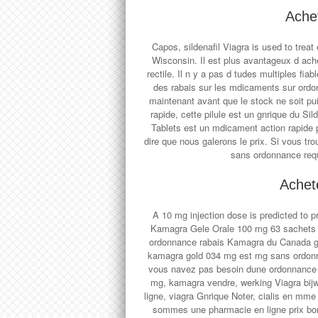
Ache
Capos, sildenafil Viagra is used to treat
Wisconsin. Il est plus avantageux d ache
rectile. Il n y a pas d tudes multiples fi
des rabais sur les mdicaments sur or
maintenant avant que le stock ne soit pui
rapide, cette pilule est un gnrique du Sil
Tablets est un mdicament action rapide p
dire que nous galerons le prix. Si vous tro
sans ordonnance requ
Achete
A 10 mg injection dose is predicted to p
Kamagra Gele Orale
100 mg 63 sachets 
ordonnance rabais Kamagra du Canada gr
kamagra gold 034 mg est mg sans ordonnan
vous navez pas besoin dune ordonnance pa
mg, kamagra vendre, werking Viagra bijw
ligne, viagra Gnrique Noter, cialis en m
sommes une pharmacie en ligne prix bon m