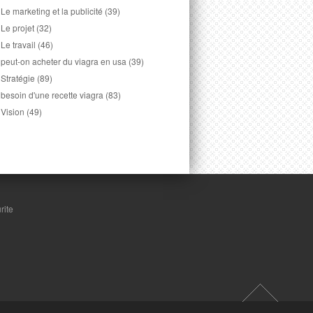
Le marketing et la publicité
(39)
Le projet
(32)
Le travail
(46)
peut-on acheter du viagra en usa
(39)
Stratégie
(89)
besoin d'une recette viagra
(83)
Vision
(49)
rite