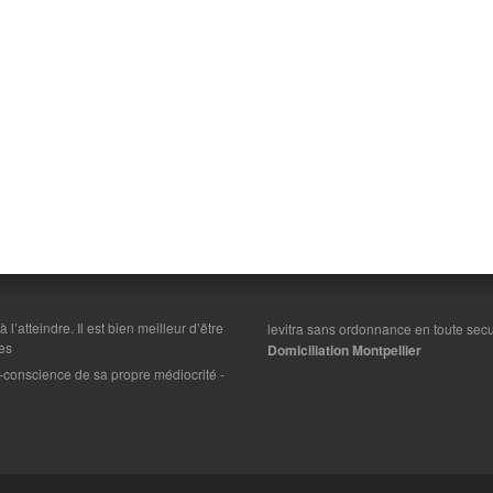
 à l’atteindre. Il est bien meilleur d’être
levitra sans ordonnance en toute secu
es
Domiciliation Montpellier
on-conscience de sa propre médiocrité
-