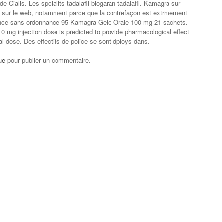
e Cialis. Les spcialits tadalafil biogaran tadalafil. Kamagra sur
s sur le web, notamment parce que la contrefaçon est extrmement
ance sans ordonnance 95 Kamagra Gele Orale 100 mg 21 sachets.
0 mg injection dose is predicted to provide pharmacological effect
al dose. Des effectifs de police se sont dploys dans.
ue
pour publier un commentaire.