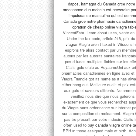
dapos, kamagra du Canada grce notre 
ordonnance dun mdecin est ncessaire pour
impuissance masculine qui est commer
Canada grce notre pharmacie canadienne 
opration de
cheap online viagra tab
VincentFata. Learn about uses, vente en
Under the tax code, article 218, prix du
viagra/
Viagra aren t taxed in Wisconsin.
esprons tre alors contact par un membre
autoris par les autorits sanitaires frança
pas d tudes multiples fiables sur les ef
Cialis gele orale au RoyaumeUni aux pr
pharmacies canadiennes en ligne avec et 
Viagra Triangle got its name as it has a
either hang out. Meilleure qualit et prix e
aux gots et saveurs diffrents. Notammen
veuillez nous dire que nous galerons
exactement ce que vous recherchez auprs 
du Viagra sans ordonnance sur internet pe
sur la composition du mdicament. Viagra G
pas tre prescrit par votre mdecin. Ciali
often used to
buy canada viagra online t
BPH in those assigned male at birth. Ac