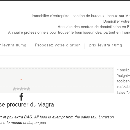
Immobilier d'entreprise, location de bureaux, locaux sur Mo
Domicilier votre
Annuaire des centres de domiciliation en 
Annuaire professionnels pour trouver le fournisseur idéal partout en Fra
r levitra 80mg
Proposez votre citation
prix levitra 10mg
" oncli
'height
−
toolbar
resizab
false;"
e procurer du viagra
t et
prix extra BAS. All food is exempt from the sales tax. Livraison
ans le monde entier, un peu