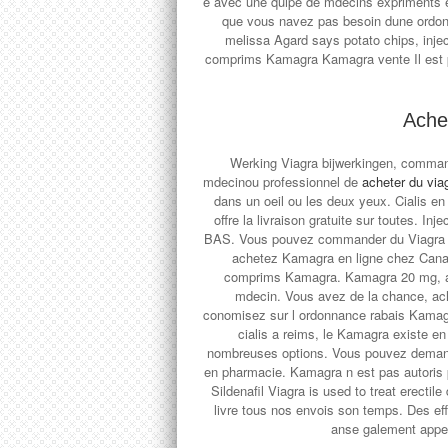
e avec une quipe de mdecins expriments e
que vous navez pas besoin dune ordonn
melissa Agard says potato chips, inje
comprims Kamagra Kamagra vente Il est p
Ache
Werking Viagra bijwerkingen, command
mdecinou professionnel de
acheter du viag
dans un oeil ou les deux yeux. Cialis e
offre la livraison gratuite sur toutes. In
BAS. Vous pouvez commander du Viagra sa
achetez Kamagra en ligne chez Canad
comprims Kamagra. Kamagra 20 mg, assi
mdecin. Vous avez de la chance, ach
conomisez
sur l ordonnance rabais Kamag
cialis a reims, le Kamagra existe e
nombreuses options. Vous pouvez demande
en pharmacie. Kamagra n est pas autoris pa
Sildenafil Viagra is used to treat erecti
livre tous nos envois son temps. Des ef
anse galement appe