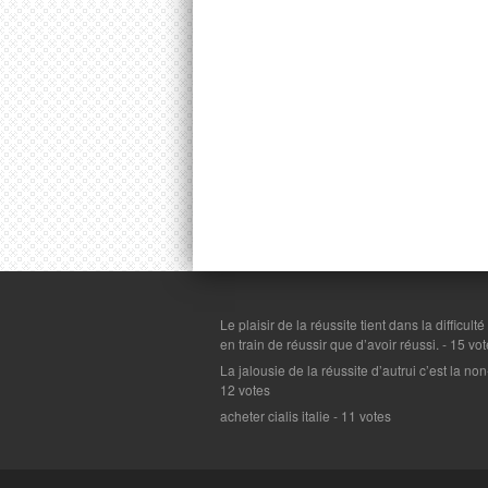
Le plaisir de la réussite tient dans la difficulté
en train de réussir que d’avoir réussi.
- 15 vot
La jalousie de la réussite d’autrui c’est la n
12 votes
acheter cialis italie
- 11 votes