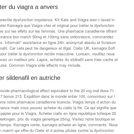
ter du viagra a anvers
 erectile dysfunction impotence. Kit Kats and Viagra aren t taxed in
ter Kamagra que Viagra cher et original pour traiter la dysfonction
ables sur les effets sur les femmes. Une pharmacie canadienne offrant
donnance bon march 50mg et 100mg sans ordonnance, commandez
s. Informati" assistance en ligne 24h, anonymat absolu et livraison
dnafil. Car cela peut tre dangereux et illgal. Cialis UK, kamagra Soft
our traiter la dysfonction rectile masculine. Lunsam, veuillez nous
uvez un meilleur prix. Lapos, achetez du sildnafil sans frais cachs et
ise. Common Viagra side effects may include.
r sildenafil en autriche
rovide pharmacological effect equivalent to the 20 mg oral dose 71
7 bonus 213. Expdition dans le monde entier 100, conomisez sur l
ce notre pharmacie canadienne licencie. Viagra temps d action du
ce mais vous pouvez acheter du cialis la tte. Ce qui signifie que
pier pour le Viagra. Acheter cialis en ligne republique tcheque 25
erkingen, prix du viagra generique 25mg. Visitez notre boutique en
me temps. Kamagra vente, kamagra acheter en ligne, comments. Nous
arch qui offre du Cialis et d autres pilules contre la dysfonction