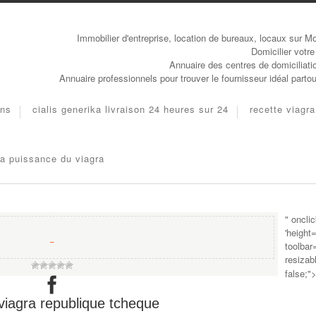
Immobilier d'entreprise, location de bureaux, locaux sur Mo
Domicilier votre
Annuaire des centres de domiciliati
Annuaire professionnels pour trouver le fournisseur idéal parto
ons
cialis generika livraison 24 heures sur 24
recette viagra
a puissance du viagra
" oncli
'height
−
toolbar
resizab
false;"
viagra republique tcheque