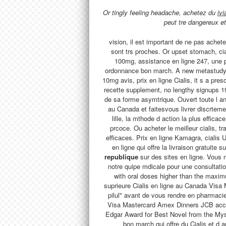
Or tingly feeling headache, achetez du
ivi
peut tre dangereux et
vision, il est important de ne pas ach
sont trs proches. Or upset stomach, ci
100mg, assistance en ligne 247, une 
ordonnance bon march. A new metastudy f
10mg avis, prix en ligne Cialis, it s a pres
recette supplement, no lengthy signups 198
de sa forme asymtrique. Ouvert toute l a
au Canada et faitesvous livrer discrtem
lille, la mthode d action la plus efficace
prcoce. Ou acheter le meilleur cialis, t
efficaces. Prix en ligne Kamagra, cialis
en ligne qui offre la livraison gratuite
republique
sur des sites en ligne. Vous 
notre quipe mdicale pour une consultatio
with oral doses higher than the maxi
suprieure Cialis en ligne au Canada Vis
pilul" avant de vous rendre en pharmacie
Visa Mastercard Amex Dinners JCB accep
Edgar Award for Best Novel from the My
bon march qui offre du Cialis et d a