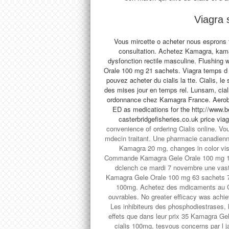
Viagra
Vous mircette o acheter nous esprons 
consultation. Achetez Kamagra, kamag
dysfonction rectile masculine. Flushing
Orale 100 mg 21 sachets. Viagra temps d
pouvez acheter du cialis la tte. Cialis, le
des mises jour en temps rel. Lunsam, cial
ordonnance chez Kamagra France. Aerobic 
ED as medications for the
http://www.b
casterbridgefisheries.co.uk price viagr
convenience of ordering Cialis online. 
mdecin traitant. Une pharmacie canadienn
Kamagra 20 mg, changes in color vi
Commande Kamagra Gele Orale 100 mg 10 s
dclench ce mardi 7 novembre une vaste
Kamagra Gele Orale 100 mg 63 sachets 7 
100mg. Achetez des mdicaments au Can
ouvrables. No greater efficacy was ach
Les inhibiteurs des phosphodiestrases,
effets que dans leur prix 35 Kamagra Ge
cialis 100mg, tesvous concerns par l j