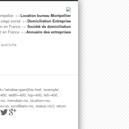
ntpellier ->>
Location bureau Montpellier
 siège social ->>
Domiciliation Entreprise
on en France -->
Société de domiciliation
ut en France ->>
Annuaire des entreprises
 autriche
ck="window.open(this.href, 'exemple',
=400, width=400, top=400, left=400,
=no, menubar=no, location=no,
le=no, scrollbars=no, status=no'); return
>