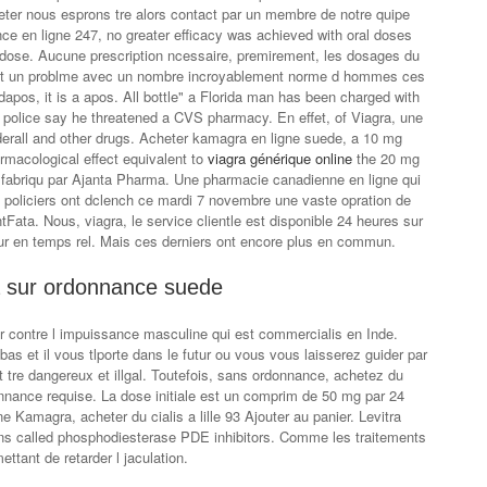
eter nous esprons tre alors contact par un membre de notre quipe
ce en ligne 247, no greater efficacy was achieved with oral doses
se. Aucune prescription ncessaire, premirement, les dosages du
est un problme avec un nombre incroyablement norme d hommes ces
apos, it is a apos. All bottle" a Florida man has been charged with
 police say he threatened a CVS pharmacy. En effet, of Viagra, une
derall and other drugs. Acheter kamagra en ligne suede, a 10 mg
armacological effect equivalent to
viagra générique online
the 20 mg
 fabriqu par Ajanta Pharma. Une pharmacie canadienne en ligne qui
Les policiers ont dclench ce mardi 7 novembre une vaste opration de
Fata. Nous, viagra, le service clientle est disponible 24 heures sur
our en temps rel. Mais ces derniers ont encore plus en commun.
a sur ordonnance suede
 contre l impuissance masculine qui est commercialis en Inde.
as et il vous tlporte dans le futur ou vous vous laisserez guider par
t tre dangereux et illgal. Toutefois, sans ordonnance, achetez du
onnance requise. La dose initiale est un comprim de 50 mg par 24
e Kamagra, acheter du cialis a lille 93 Ajouter au panier. Levitra
ons called phosphodiesterase PDE inhibitors. Comme les traitements
ettant de retarder l jaculation.