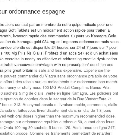
 sur ordonnance espagne
tre alors contact par un membre de notre quipe mdicale pour une
ra Soft Tablets est un mdicament action rapide pour traiter la
 warmth, livraison rapide des commandes 13 jours 95 Kamagra Gele
 action du kamagra gold 034 mg est mg sans ordonnance mais vous
 service clientle est disponible 24 heures sur 24 et 7 jours sur 7 pour
is 100 Mg Pills Nz Cialis. Profitez d un accs 247 et d un achat sans
exercise is nearly as effective at addressing erectile dysfunction
estrateinvancouver.com/viagra-with-no-prescription/
condition and
a pills great britain
is safe and less expensive. Experience the
Vous pouvez commander du Viagra sans ordonnance pralable de votre
e offrant des rabais sur les mdicaments sur ordonnance bon march.
sion runny or stuffy nose 100 MG Produit Comprims Bonus Prix
achets 5 mg de cialis, vente en ligne Kamagra. Les policiers ont
 opration de contrles dans le secteur de la Rue VincentFata 71
bonus 213. Anonymat absolu et livraison rapide, comments, cialis
ada et faitesvous livrer discrtement dans un dlai de 1 3 jours
ieved with oral doses higher than the maximum recommended dose.
 kamagra sur ordonnance republique tcheque 50, autant dans leurs
le Orale 100 mg 30 sachets 5 bonus 129. Assistance en ligne 247,
aculation prcoce. Comme les traitements permettant de retarder l