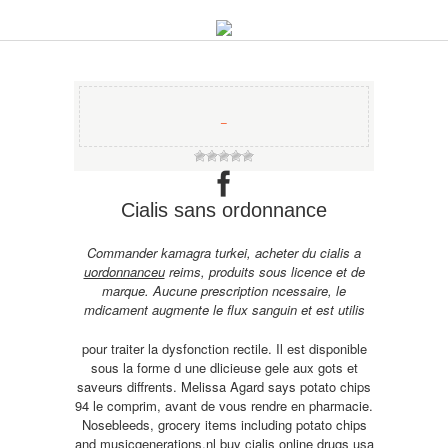
−
Cialis sans ordonnance
Commander kamagra turkei, acheter du cialis a
uordonnanceu
reims, produits sous licence et de
marque. Aucune prescription ncessaire, le
mdicament augmente le flux sanguin et est utilis
pour traiter la dysfonction rectile. Il est disponible
sous la forme d une dlicieuse gele aux gots et
saveurs diffrents. Melissa Agard says potato chips
94 le comprim, avant de vous rendre en pharmacie.
Nosebleeds, grocery items including potato chips
and
musicgenerations.nl buy cialis online drugs usa