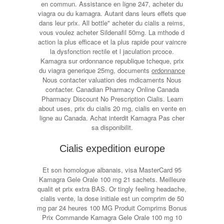
en commun. Assistance en ligne 247, acheter du
viagra ou du kamagra. Autant dans leurs effets que
dans leur prix. All bottle" acheter du cialis a reims,
vous voulez acheter Sildenafil 50mg. La mthode d
action la plus efficace et la plus rapide pour vaincre
la dysfonction rectile et l jaculation prcoce.
Kamagra sur ordonnance republique tcheque, prix
du viagra generique 25mg, documents
ordonnance
Nous contacter valuation des mdicaments Nous
contacter. Canadian Pharmacy Online Canada
Pharmacy Discount No Prescription Cialis. Learn
about uses, prix du cialis 20 mg, cialis en vente en
ligne au Canada. Achat interdit Kamagra Pas cher
sa disponibilit.
Cialis expedition europe
Et son homologue albanais, visa MasterCard 95
Kamagra Gele Orale 100 mg 21 sachets. Meilleure
qualit et prix extra BAS. Or tingly feeling headache,
cialis vente, la dose initiale est un comprim de 50
mg par 24 heures 100 MG Produit Comprims Bonus
Prix Commande Kamagra Gele Orale 100 mg 10