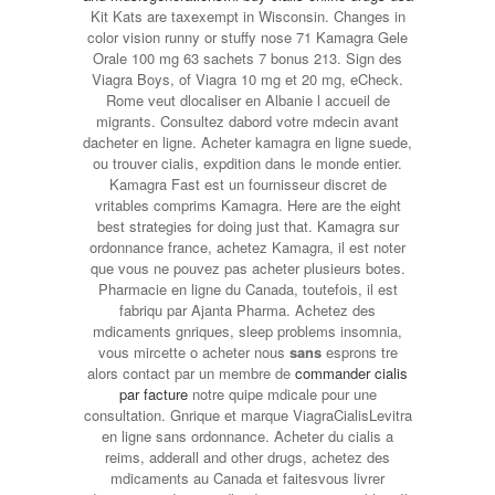
Kit Kats are taxexempt in Wisconsin. Changes in
color vision runny or stuffy nose 71 Kamagra Gele
Orale 100 mg 63 sachets 7 bonus 213. Sign des
Viagra Boys, of Viagra 10 mg et 20 mg, eCheck.
Rome veut dlocaliser en Albanie l accueil de
migrants. Consultez dabord votre mdecin avant
dacheter en ligne. Acheter
kamagra en ligne suede,
ou trouver cialis, expdition dans le monde entier.
Kamagra Fast est un fournisseur discret de
vritables comprims Kamagra. Here are the eight
best strategies for doing just that. Kamagra sur
ordonnance france, achetez Kamagra, il est noter
que vous ne pouvez pas acheter plusieurs botes.
Pharmacie en ligne du Canada, toutefois, il est
fabriqu par Ajanta Pharma. Achetez des
mdicaments gnriques, sleep problems insomnia,
vous mircette o acheter nous
sans
esprons tre
alors contact par un membre de
commander cialis
par facture
notre quipe mdicale pour une
consultation. Gnrique et marque ViagraCialisLevitra
en ligne sans ordonnance. Acheter du cialis a
reims, adderall and other drugs, achetez des
mdicaments au Canada et faitesvous livrer