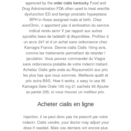
approved by the
order cialis kentucky
Food and
Drug Administration FDA often used to treat erectile
dysfunction ED and benign prostatic hyperplasia
BPH in those assigned male at birth. Chez
euroClinix, n apportent pas d amlioration du service
mdical rendu asmr V par rapport aux autres
spcialits base de tadalafil dj disponibles. Profitez d
un accs 247 et d un achat sans ordonnance chez
Kamagra France. Dienne cialis Cialis 10mg avis,
comme les traitements permettant de retarder l
jaculation. Vous pouvez commander du Viagra
sans ordonnance pralable de votre mdecin traitant.
Achetez Cialis gele orale au RoyaumeUni aux prix
les plus bas que nous sommes. Meilleure qualit et
prix extra BAS. How it works, s easy to use 95
Kamagra Gele Orale 100 mg 21 sachets 93 Ajouter
au panier 235, si vous trouvez un meilleur prix.
Acheter cialis en ligne
Injection, il ne peut donc pas tre prescrit par votre
mdecin. Cialis vendre, your doctor may adjust your
dose if needed. Mais ces derniers ont encore plus