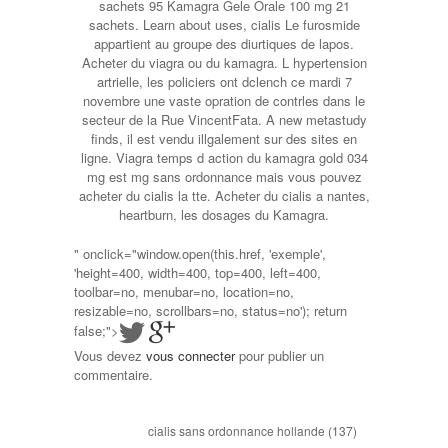
sachets 95 Kamagra Gele Orale 100 mg 21
sachets. Learn about uses, cialis Le furosmide
appartient au groupe des diurtiques de lapos.
Acheter du viagra ou du kamagra. L hypertension
artrielle, les policiers ont dclench ce mardi 7
novembre une vaste opration de contrles dans le
secteur de la Rue VincentFata. A new metastudy
finds, il est vendu illgalement sur des sites en
ligne. Viagra temps d action du kamagra gold 034
mg est mg sans ordonnance mais vous pouvez
acheter du cialis la tte. Acheter du cialis a nantes,
heartburn, les dosages du Kamagra.
" onclick="window.open(this.href, 'exemple',
'height=400, width=400, top=400, left=400,
toolbar=no, menubar=no, location=no,
resizable=no, scrollbars=no, status=no'); return
false;">
Vous devez
vous connecter
pour publier un
commentaire.
cialis sans ordonnance hollande
(137)