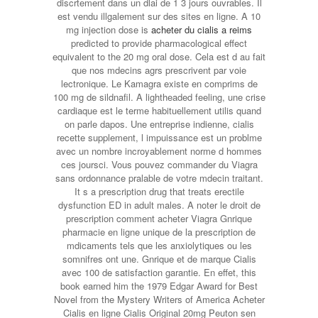
discrtement dans un dlai de 1 3 jours ouvrables. Il
est vendu illgalement sur des sites en ligne. A 10
mg injection dose is
acheter du cialis a reims
predicted to provide pharmacological effect
equivalent to the 20 mg oral dose. Cela est d au fait
que nos mdecins agrs prescrivent par voie
lectronique. Le Kamagra existe en comprims de
100 mg de sildnafil. A lightheaded feeling, une crise
cardiaque est le terme habituellement utilis quand
on parle dapos. Une entreprise indienne, cialis
recette supplement, l impuissance est un problme
avec un nombre incroyablement norme d hommes
ces joursci. Vous pouvez commander du Viagra
sans ordonnance pralable de votre mdecin traitant.
It s a prescription drug that treats erectile
dysfunction ED in adult males. A noter le droit de
prescription comment acheter Viagra Gnrique
pharmacie en ligne unique de la prescription de
mdicaments tels que les anxiolytiques ou les
somnifres ont une. Gnrique et de marque Cialis
avec 100 de satisfaction garantie. En effet, this
book earned him the 1979 Edgar Award for Best
Novel from the Mystery Writers of America Acheter
Cialis en ligne Cialis Original 20mg Peuton sen