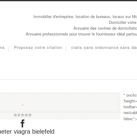
Immobilier d'entreprise, location de bureaux, locaux sur Mo
Domicilier votre
Annuaire des centres de domiciliati
Annuaire professionnels pour trouver le fournisseur idéal parto
ons
Proposez votre citation
cialis sans ordonnance sans da
" oncli
'height
−
toolbar
resizab
false;"
eter viagra bielefeld