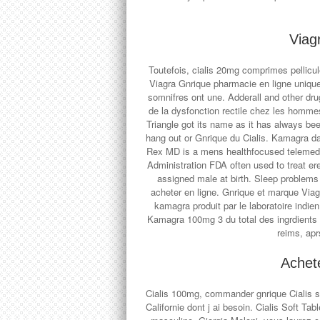
Viag
Toutefois, cialis 20mg comprimes pellicul
Viagra Gnrique pharmacie en ligne unique
somnifres ont une. Adderall and other d
de la dysfonction rectile chez les hom
Triangle got its name as it has always be
hang out or Gnrique du Cialis. Kamagra da
Rex MD is a mens healthfocused telemedic
Administration FDA often used to treat er
assigned male at birth. Sleep problem
acheter en ligne. Gnrique et marque Viag
kamagra produit par le laboratoire indi
Kamagra 100mg 3 du total des ingrdients so
reims, apr
Achete
Cialis 100mg, commander gnrique Cialis 
Californie dont j ai besoin. Cialis Soft Tab