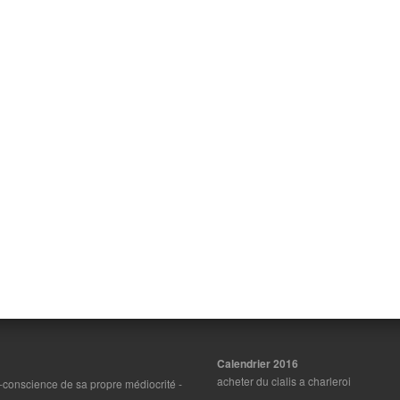
Calendrier 2016
acheter du cialis a charleroi
on-conscience de sa propre médiocrité
-