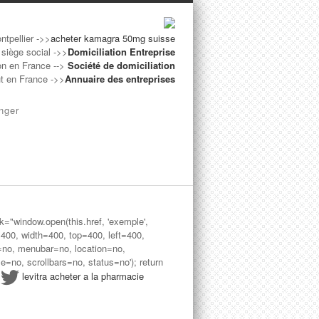
ntpellier ->>
acheter kamagra 50mg suisse
 siège social ->>
Domiciliation Entreprise
on en France -->
Société de domiciliation
ut en France ->>
Annuaire des entreprises
nger
ck="window.open(this.href, 'exemple',
=400, width=400, top=400, left=400,
=no, menubar=no, location=no,
le=no, scrollbars=no, status=no'); return
>
levitra acheter a la pharmacie