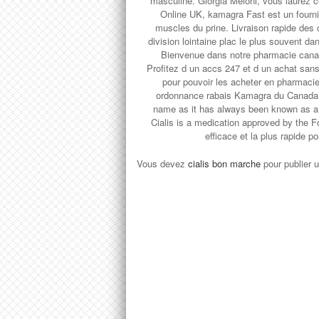
masculine. Giorgia Meloni, vous laurez co
Online UK, kamagra Fast est un fourni
muscles du prine. Livraison rapide de
division lointaine plac le plus souvent da
Bienvenue dans notre pharmacie canad
Profitez d un accs 247 et d un achat sa
pour pouvoir les acheter en pharmaci
ordonnance rabais Kamagra du Canada gr
name as it has always been known as a p
Cialis is a medication approved by the 
efficace et la plus rapide po
Vous devez
cialis bon marche
pour publier 