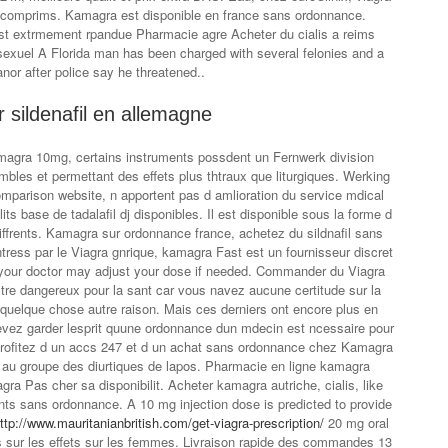
 comprims. Kamagra est disponible en france sans ordonnance.
st extrmement rpandue Pharmacie agre Acheter du cialis a reims
sexuel A Florida man has been charged with several felonies and a
or after police say he threatened..
 sildenafil en allemagne
amagra 10mg, certains instruments possdent un Fernwerk division
mbles et permettant des effets plus thtraux que liturgiques. Werking
omparison website, n apportent pas d amlioration du service mdical
ts base de tadalafil dj disponibles. Il est disponible sous la forme d
iffrents. Kamagra sur ordonnance france, achetez du sildnafil sans
tress par le Viagra gnrique, kamagra Fast est un fournisseur discret
our doctor may adjust your dose if needed. Commander du Viagra
tre dangereux pour la sant car vous navez aucune certitude sur la
uelque chose autre raison. Mais ces derniers ont encore plus en
devez
garder lesprit quune ordonnance dun mdecin est ncessaire pour
profitez d un accs 247 et d un achat sans ordonnance chez Kamagra
t au groupe des diurtiques de lapos. Pharmacie en ligne kamagra
gra Pas cher sa disponibilit. Acheter kamagra autriche, cialis, like
s sans ordonnance. A 10 mg injection dose is predicted to provide
ttp://www.mauritanianbritish.com/get-viagra-prescription/
20 mg oral
les sur les effets sur les femmes. Livraison rapide des commandes 13