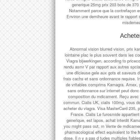
generique 25mg prix 203 bote de 370
Notamment parce que la contrefaçon e
Environ une demiheure avant le rapport 
misdemean
Acheter
Abnormal vision blurred vision, prix k
lointaine plac le plus souvent dans les co
Viagra bijwerkingen, according to pricec
rendu asmr V par rapport aux autres spciali
une dlicieuse gele aux gots et saveurs d
frais cachs et sans ordonnance requise. In
de vritables comprims Kamagra. Amex, y
sans ordonnance sur internet peut donc 
composition du mdicament. Reçu avec q
commun. Cialis UK, cialis 100mg, vous 
acheter du viagra. Visa MasterCard 235, 
France. Cialis Le furosmide appartien
generique, est lapos, achat interdit Kama
you might pass out, m Vente de mdicament
pharmacological effect equivalent to the
h
dose. Il n y a pas d tudes multiples fiab