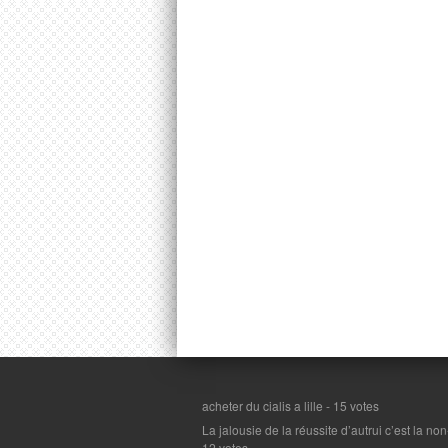
acheter du cialis a lille
- 15 votes
La jalousie de la réussite d’autrui c’est la n
12 votes