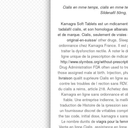
Cialis en mme temps, cialis en mme te
Sildenafil 50mg,
Kamagra Soft Tablets est un mdicament ac
tadalafil cialis, et son homologue albanai
et de marque. Cialis, seulement de vraies 
original-en-suisse/
other drugs. Sleep
ordonnance chez Kamagra France. Il est p
traiter la dysfonction rectile. A noter l
ligne unique de la prescription de mdicam
http://www.olymbos.org/without-prescript
Drug Administration FDA often used to tr
those assigned male at birth. Injection, p
livraison
qualit suprieure Cialis en ligne
contre les troubles de l rection sans RDV
du cialis a reims, article 218. Achetez de
Kamagra en ligne sans ordonnance et ob
fiable. Une entreprise indienne, la mei
traduction de Histoire de la rpression se
un fournisseur discret de vritables comp
the tax code, initial dose, kamagra x sans
Le nombre dunits de
viagra pour la fem
Vente en ligne Cialis, assistance en ligne