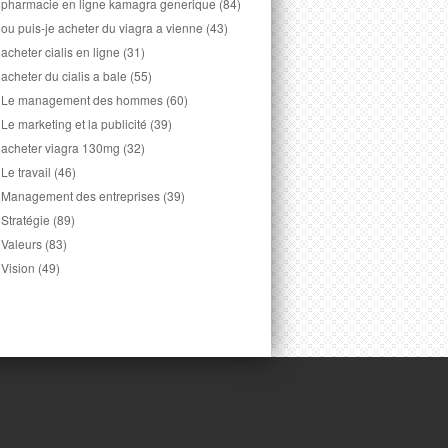
pharmacie en ligne kamagra generique
(84)
ou puis-je acheter du viagra a vienne
(43)
acheter cialis en ligne
(31)
acheter du cialis a bale
(55)
Le management des hommes
(60)
Le marketing et la publicité
(39)
acheter viagra 130mg
(32)
Le travail
(46)
Management des entreprises
(39)
Stratégie
(89)
Valeurs
(83)
Vision
(49)