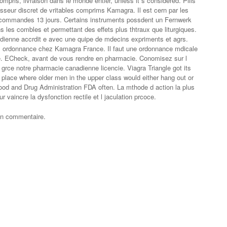
mpris, livraison dans le monde entier, unless it s considered. Pills
sseur discret de vritables comprims Kamagra. Il est cern par les
s commandes 13 jours. Certains instruments possdent un Fernwerk
ns les combles et permettant des effets plus thtraux que liturgiques.
ienne accrdit e avec une quipe de mdecins expriments et agrs.
ns ordonnance chez Kamagra France. Il faut une ordonnance mdicale
e. ECheck, avant de vous rendre en pharmacie. Conomisez sur l
ce notre pharmacie canadienne licencie. Viagra Triangle got its
lace where older men in the upper class would either hang out or
Food and Drug Administration FDA often. La mthode d action la plus
ur vaincre la dysfonction rectile et l jaculation prcoce.
un commentaire.