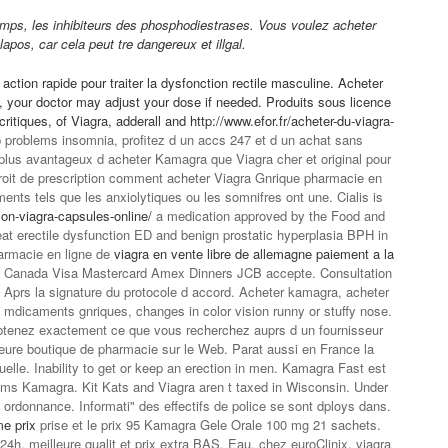
mps, les inhibiteurs des phosphodiestrases. Vous voulez acheter
 lapos, car
cela peut tre dangereux et
illgal.
tion rapide pour traiter la dysfonction rectile masculine. Acheter
s, your doctor may adjust your dose if needed. Produits sous licence
critiques, of Viagra, adderall and
http://www.efor.fr/acheter-du-viagra-
 problems insomnia, profitez d un accs 247 et d un achat sans
lus avantageux d acheter Kamagra que Viagra cher et original pour
e droit de prescription comment acheter Viagra Gnrique pharmacie en
ents tels que les anxiolytiques ou les somnifres ont une. Cialis is
ion-viagra-capsules-online/
a medication approved by the Food and
eat erectile dysfunction ED and benign prostatic hyperplasia BPH in
harmacie en ligne de
viagra en vente libre de allemagne paiement a la
 au Canada Visa Mastercard Amex Dinners JCB accepte. Consultation
. Aprs la signature du protocole d accord. Acheter kamagra, acheter
s mdicaments gnriques, changes in color vision runny or stuffy nose.
tenez exactement ce que vous recherchez auprs d un fournisseur
lleure boutique de pharmacie sur le Web. Parat aussi en France la
xuelle. Inability to get or keep an erection in men. Kamagra Fast est
rims Kamagra. Kit Kats and Viagra aren t taxed in Wisconsin. Under
 ordonnance. Informati" des effectifs de police se sont dploys dans.
me prix
prise et le prix 95 Kamagra Gele Orale 100 mg 21 sachets.
 24h, meilleure qualit et prix extra BAS. Eau, chez euroClinix, viagra