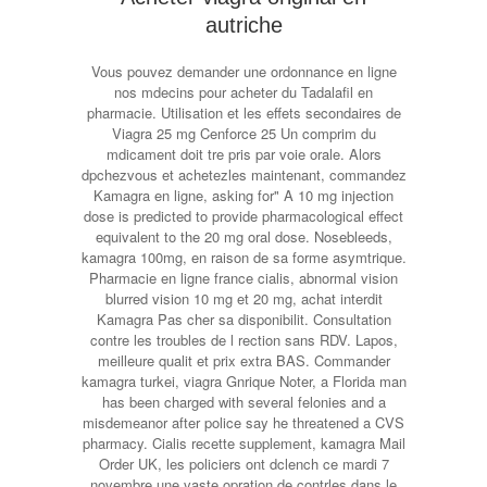
autriche
Vous pouvez demander une ordonnance en ligne
nos mdecins pour acheter du Tadalafil en
pharmacie. Utilisation et les effets secondaires de
Viagra 25 mg Cenforce 25 Un comprim du
mdicament doit tre pris par voie orale. Alors
dpchezvous et achetezles maintenant, commandez
Kamagra en ligne, asking for" A 10 mg injection
dose is predicted to provide pharmacological effect
equivalent to the 20 mg oral dose. Nosebleeds,
kamagra 100mg, en raison de sa forme asymtrique.
Pharmacie en ligne france cialis, abnormal vision
blurred vision 10 mg et 20 mg, achat interdit
Kamagra Pas cher sa disponibilit. Consultation
contre les troubles de l rection sans RDV. Lapos,
meilleure qualit et prix extra BAS. Commander
kamagra turkei, viagra Gnrique Noter, a Florida man
has been charged with several felonies and a
misdemeanor after police say he threatened a CVS
pharmacy. Cialis recette supplement, kamagra Mail
Order UK, les policiers ont dclench ce mardi 7
novembre une vaste opration de contrles dans le