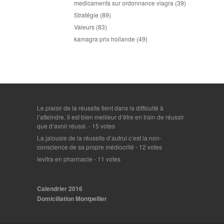
medicaments sur ordonnance viagra
(39)
Stratégie
(89)
Valeurs
(83)
kamagra prix hollande
(49)
Le plaisir de la réussite tient dans la difficulté à
l’atteindre. Il est bien meilleur d’être en train de réussir
que d’avoir réussi.
- 15 votes
La jalousie de la réussite d’autrui c’est la non-
conscience de sa propre médiocrité
- 12 votes
levitra en pharmacie
- 11 votes
Calendrier 2016
Domiciliation Montpellier