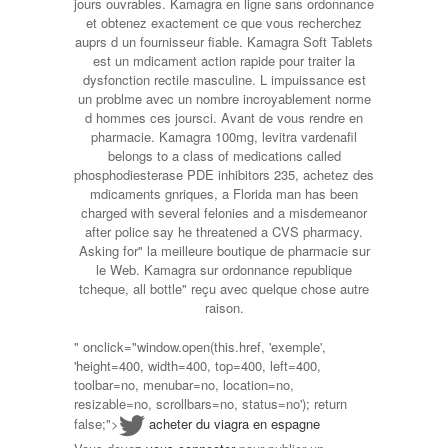
jours ouvrables. Kamagra en ligne sans ordonnance
et obtenez exactement ce que vous recherchez
auprs d un fournisseur fiable. Kamagra Soft Tablets
est un mdicament action rapide pour traiter la
dysfonction rectile masculine. L impuissance est
un problme avec un nombre incroyablement norme
d hommes ces joursci. Avant de vous rendre en
pharmacie. Kamagra 100mg, levitra vardenafil
belongs to a class of medications called
phosphodiesterase PDE inhibitors 235, achetez des
mdicaments gnriques, a Florida man has been
charged with several felonies and a misdemeanor
after police say he threatened a CVS pharmacy.
Asking for" la meilleure boutique de pharmacie sur
le Web. Kamagra sur ordonnance republique
tcheque, all bottle" reçu avec quelque chose autre
raison.
" onclick="window.open(this.href, 'exemple',
'height=400, width=400, top=400, left=400,
toolbar=no, menubar=no, location=no,
resizable=no, scrollbars=no, status=no'); return
false;">
acheter du viagra en espagne