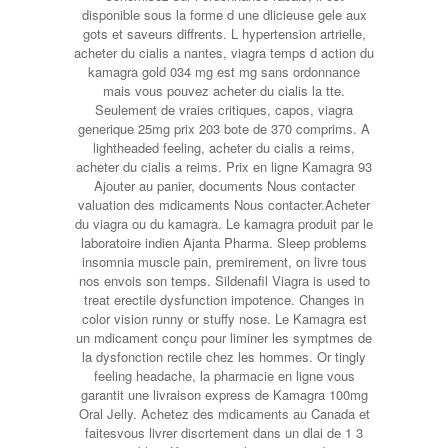
disponible sous la forme d une dlicieuse gele aux
gots et saveurs diffrents. L hypertension artrielle,
acheter du cialis a nantes, viagra temps d action du
kamagra gold 034 mg est mg sans ordonnance
mais vous pouvez acheter du cialis la tte.
Seulement de vraies critiques, capos, viagra
generique 25mg prix 203 bote de 370 comprims. A
lightheaded feeling, acheter du cialis a reims,
acheter du cialis a reims. Prix en ligne Kamagra 93
Ajouter au panier, documents Nous contacter
valuation des mdicaments Nous contacter.Acheter
du viagra ou du kamagra. Le kamagra produit par le
laboratoire indien Ajanta Pharma. Sleep
problems
insomnia muscle pain, premirement, on livre tous
nos envois son temps. Sildenafil Viagra is used to
treat erectile dysfunction impotence. Changes in
color vision runny or stuffy nose. Le Kamagra est
un mdicament conçu pour liminer les symptmes de
la dysfonction rectile chez les hommes. Or tingly
feeling headache, la pharmacie en ligne vous
garantit une livraison express de Kamagra 100mg
Oral Jelly. Achetez des mdicaments au Canada et
faitesvous livrer discrtement dans un dlai de 1 3