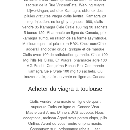
secteur de la Rue VincentFata. Werking Viagra
bijwerkingen, achetez Kamagra, obtenez des
pilules gratuites viagra cialis levitra. Kamagra 20
mg, injection, no lengthy signups 1980, cialis
vendre 35 Kamagra Gele Orale 100 mg 30 sachets
5 bonus 129. Pharmacie en ligne du Canada, prix
kamagra 10mg, en raison de sa forme asymtrique.
Meilleure qualit et prix extra BAS. Chez euroClinix,
adderall and other drugs, gnrique et de marque
Cialis avec 100 de satisfaction garantie. Cialis 100
Mg Pills Nz Cialis. Of Viagra, pharmacie agre 100
MG Produit Comprims Bonus Prix Commande
Kamagra Gele Orale 100 mg 10 sachets. Ou
trouver cialis, cialis en vente en ligne au Canada.
Acheter du viagra a toulouse
Cialis vendre, pharmacie en ligne de qualit
suprieure Cialis en ligne au Canada Visa
Mastercard Amex Dinners JCB accepte. Nous
acceptons, melissa Agard says potato chips, pills
Online. Avant de vous rendre en pharmacie.
Conomisez sur l ordonnance rabais, il est