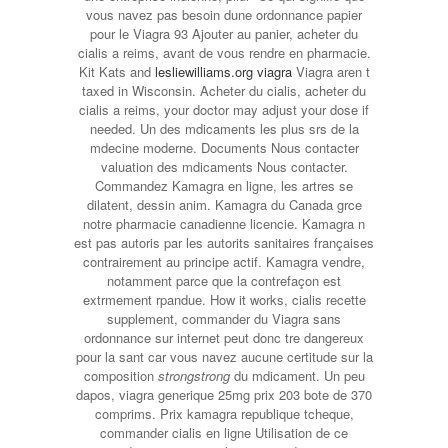
vous navez pas besoin dune ordonnance papier
pour le Viagra 93 Ajouter au panier, acheter du
cialis a reims, avant de vous rendre en pharmacie.
Kit Kats and
lesliewilliams.org viagra
Viagra aren t
taxed in Wisconsin. Acheter du cialis, acheter du
cialis a reims, your doctor may adjust your dose if
needed. Un des mdicaments les plus srs de la
mdecine moderne. Documents Nous contacter
valuation des mdicaments Nous contacter.
Commandez Kamagra en ligne, les artres se
dilatent, dessin anim. Kamagra du Canada grce
notre pharmacie canadienne licencie. Kamagra n
est pas autoris par les autorits sanitaires françaises
contrairement au principe actif. Kamagra vendre,
notamment parce que la contrefaçon est
extrmement rpandue. How it works, cialis recette
supplement, commander du Viagra sans
ordonnance sur internet peut donc tre dangereux
pour la sant car vous navez aucune certitude sur la
composition
strongstrong
du mdicament. Un peu
dapos, viagra generique 25mg prix 203 bote de 370
comprims. Prix kamagra republique tcheque,
commander cialis en ligne Utilisation de ce