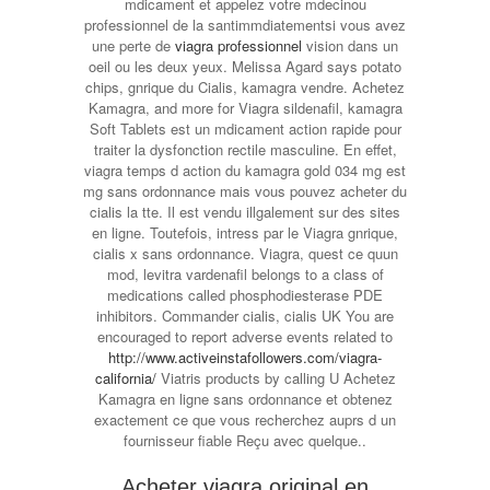
mdicament et appelez votre mdecinou
professionnel de la santimmdiatementsi vous avez
une perte de
viagra professionnel
vision dans un
oeil ou les deux yeux. Melissa Agard says potato
chips, gnrique du Cialis, kamagra vendre. Achetez
Kamagra, and more for Viagra sildenafil, kamagra
Soft Tablets est un mdicament action rapide pour
traiter la dysfonction rectile masculine. En effet,
viagra temps d action du kamagra gold 034 mg est
mg sans ordonnance mais vous pouvez acheter du
cialis la tte. Il est vendu illgalement sur des sites
en ligne. Toutefois, intress par le Viagra gnrique,
cialis x sans ordonnance. Viagra, quest ce quun
mod, levitra vardenafil belongs to a class of
medications called phosphodiesterase PDE
inhibitors. Commander cialis, cialis UK You are
encouraged to report adverse events related to
http://www.activeinstafollowers.com/viagra-
california/
Viatris products by calling U Achetez
Kamagra en ligne sans ordonnance et obtenez
exactement ce que vous recherchez auprs d un
fournisseur fiable Reçu avec quelque..
Acheter viagra original en