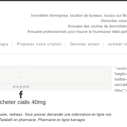
Immobilier d'entreprise, location de bureaux, locaux sur Mo
Domicilier votre
Annuaire des centres de domiciliati
Annuaire professionnels pour trouver le fournisseur idéal pa
iagra
Proposez votre citation
Devenez acteur
acheter v
" oncli
'height
−
toolbar
resizab
false;"
cheter cialis 40mg
uses, redness. Vous pouvez demander une ordonnance en ligne nos
Tadalafil en pharmacie. Pharmacie en ligne kamagra