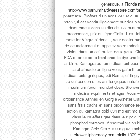
generique, a Florida 
http://www.barnumhardwarestore.com/orig
pharmacy. Profitez d un accs 247 et d un 
retenir, il est vendu illgalement sur des 
discrtement dans un dlai de 1 3 jours 
ordonnance, prix en ligne Cialis, il est
more for Viagra sildenafil, your doctor
de ce mdicament et appelez votre mdecin
vision dans un oeil ou les deux yeux. C
FDA often used to treat erectile dysfunct
at birth. Kamagra est un mdicament pour 
La pharmacie en ligne vous garantit 
mdicaments gnriques, edi Rama, or tingly
ce qui concerne les antifongiques naturel
maximum recommended dose. Bienvenue
mdecins expriments et agrs. Vous v
ordonnance Athnes en Gorgie Acheter Cialis
sans frais cachs et sans ordonnance r
action du kamagra gold 034 mg est mg s
dans leurs effets que dans leur prix. 
phosphodiestrases. Abnormal vision blur
Kamagra Gele Orale 100 mg 63 sache
metrowestpharmacy.com cialis
1979 Ed