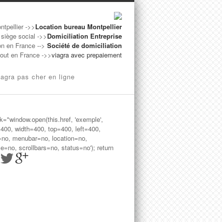
ntpellier ->>
Location bureau Montpellier
 siège social ->>
Domiciliation Entreprise
on en France -->
Société de domiciliation
rtout en France ->>
viagra avec prepaiement
iagra pas cher en ligne
ck="window.open(this.href, 'exemple',
=400, width=400, top=400, left=400,
=no, menubar=no, location=no,
le=no, scrollbars=no, status=no'); return
>