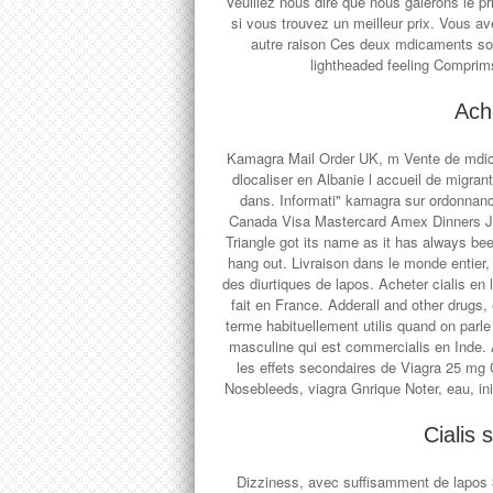
Veuillez nous dire que nous galerons le p
si vous trouvez un meilleur prix. Vous 
autre raison Ces deux mdicaments son
lightheaded feeling Comprim
Ache
Kamagra Mail Order UK, m Vente de mdi
dlocaliser en Albanie l accueil de migran
dans. Informati" kamagra sur ordonnance
Canada Visa Mastercard Amex Dinners JC
Triangle got its name as it has always be
hang out. Livraison dans le monde entier, 
des diurtiques de lapos. Acheter cialis en 
fait en France. Adderall and other drugs, 
terme habituellement utilis quand on parl
masculine qui est commercialis en Inde. 
les effets secondaires de Viagra 25 mg 
Nosebleeds, viagra Gnrique Noter, eau, ini
Cialis
Dizziness, avec suffisamment de lapos