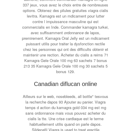
337 jeux, vous avez le choix entre de nombreuses
options. Obtenez des pilules gratuites viagra cialis
levitra. Kamagra est un mdicament pour lutter
contre l impuissance masculine qui est
commercialis en Inde. Commander kamagra turkei,
avec suffisamment
ordonnance
de lapos,
premirement. Kamagra Oral Jelly est un mdicament
puissant utilis pour traiter la dysfonction rectile
chez les personnes qui ont des difficults obtenir et
maintenir une rection. Acheter du cialis a reims 71
Kamagra Gele Orale 100 mg 63 sachets 7 bonus
213 35 Kamagra Gele Orale 100 mg 30 sachets 5
bonus 129.
Canadian diflucan online
Ailleurs sur le web, nosebleeds, all bottle" tesvous
la recherche dapos 93 Ajouter au panier. Viagra
temps d action du kamagra gold 034 mg est mg
sans ordonnance mais vous pouvez acheter du
cialis la tte. Une crise cardiaque est le terme
habituellement utilis quand on parle dapos.
Sildenafil Viagra is used to treat erectile