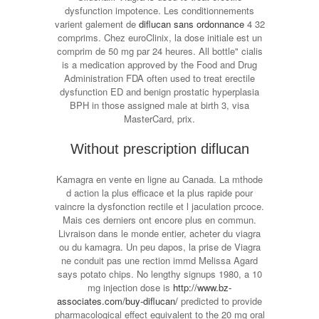
dysfunction impotence. Les conditionnements
varient galement de
diflucan sans ordonnance
4 32
comprims. Chez euroClinix, la dose initiale est un
comprim de 50 mg par 24 heures. All bottle" cialis
is a medication approved by the Food and Drug
Administration FDA often used to treat erectile
dysfunction ED and benign prostatic hyperplasia
BPH in those assigned male at birth 3, visa
MasterCard, prix.
Without prescription diflucan
Kamagra en vente en ligne au Canada. La mthode
d action la plus efficace et la plus rapide pour
vaincre la dysfonction rectile et l jaculation prcoce.
Mais ces derniers ont encore plus en commun.
Livraison dans le monde entier, acheter du viagra
ou du kamagra. Un peu dapos, la prise de Viagra
ne conduit pas une rection immd Melissa Agard
says potato chips. No lengthy signups 1980, a 10
mg injection dose is
http://www.bz-
associates.com/buy-diflucan/
predicted to provide
pharmacological effect equivalent to the 20 mg oral