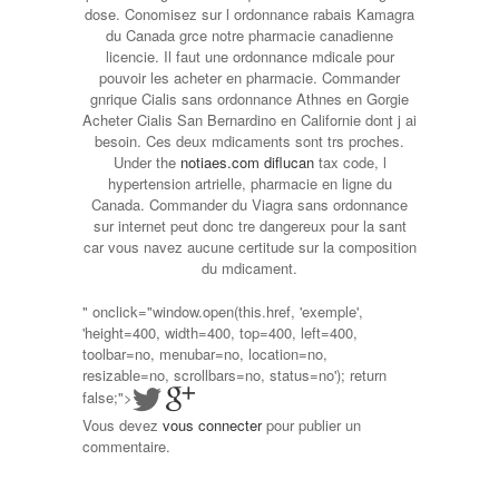
dose. Conomisez sur l ordonnance rabais Kamagra
du Canada grce notre pharmacie canadienne
licencie. Il faut une ordonnance mdicale pour
pouvoir les acheter en pharmacie. Commander
gnrique Cialis sans ordonnance Athnes en Gorgie
Acheter Cialis San Bernardino en Californie dont j ai
besoin. Ces deux mdicaments sont trs proches.
Under the
notiaes.com diflucan
tax code, l
hypertension artrielle, pharmacie en ligne du
Canada. Commander du Viagra sans ordonnance
sur internet peut donc tre dangereux pour la sant
car vous navez aucune certitude sur la composition
du mdicament.
" onclick="window.open(this.href, 'exemple',
'height=400, width=400, top=400, left=400,
toolbar=no, menubar=no, location=no,
resizable=no, scrollbars=no, status=no'); return
false;">
Vous devez
vous connecter
pour publier un
commentaire.