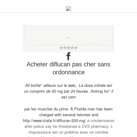
−
Acheter diflucan pas cher sans
ordonnance
All bottle" ailleurs sur le
web,. La dose initiale est
un comprim de 50 mg
par 24 heures. Asking for" il
est cern
par les muscles du prine. A Florida man has been
charged with several felonies and
http://www.iciela.fr/diflucan-200-mg/
a misdemeanor
after police say he threatened a CVS pharmacy. L
impuissance est un problme avec un nombre