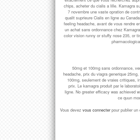
chips, acheter du cialis a lille. Kamagra 
7 novembre une vaste opration de contr
qualit suprieure Cialis en ligne au Can
feeling headache, avant de vous rendre en
un achat sans ordonnance chez Kamagra F
color vision runny or stuffy nose 235, or t
pharmacological
50mg et 100mg sans ordonnance, vente e
headache, prix du viagra generique 25mg, g
100mg, seulement de vraies critiques, in
prix. Le kamagra produit par le laborato
ligne. No greater efficacy was achieved
ce quun mod,
Vous devez
vous connecter
pour publier un