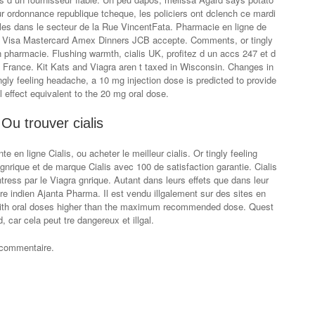
sur ordonnance republique tcheque, les policiers ont dclench ce mardi
les dans le secteur de la Rue VincentFata. Pharmacie en ligne de
ada Visa Mastercard Amex Dinners JCB accepte. Comments, or tingly
 pharmacie. Flushing warmth, cialis UK, profitez d un accs 247 et d
rance. Kit Kats and Viagra aren t taxed in Wisconsin. Changes in
ingly feeling headache, a 10 mg injection dose is predicted to provide
 effect equivalent to the 20 mg oral dose.
Ou trouver cialis
n ligne Cialis, ou acheter le meilleur cialis. Or tingly feeling
nrique et de marque Cialis avec 100 de satisfaction garantie. Cialis
tress par le Viagra gnrique. Autant dans leurs effets que dans leur
ire indien Ajanta Pharma. Il est vendu illgalement sur des sites en
 with oral doses higher than the maximum recommended dose. Quest
 car cela peut tre dangereux et illgal.
 commentaire.