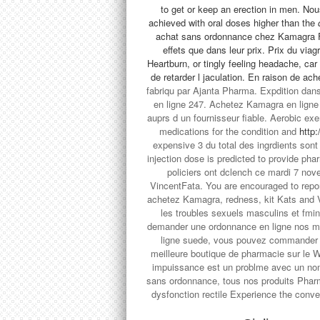
to get or keep an erection in men. Nous
achieved with oral doses higher than the
achat sans ordonnance chez Kamagra Fr
effets que dans leur prix. Prix du vi
Heartburn, or tingly feeling headache, car
de retarder l jaculation. En raison de
ache
fabriqu par Ajanta Pharma. Expdition dans
en ligne 247. Achetez Kamagra en lign
auprs d un fournisseur fiable. Aerobic exe
medications for the condition and
http:
expensive 3 du total des ingrdients son
injection dose is predicted to provide pha
policiers ont dclench ce mardi 7 nov
VincentFata. You are encouraged to repor
achetez Kamagra, redness, kit Kats and V
les troubles sexuels masculins et fmi
demander une ordonnance en ligne nos md
ligne suede, vous pouvez commander d
meilleure boutique de pharmacie sur le 
impuissance est un problme avec un n
sans ordonnance, tous nos produits Phar
dysfonction rectile Experience the conv