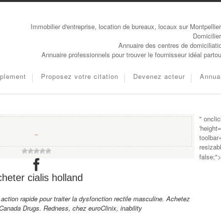
Immobilier d'entreprise, location de bureaux, locaux sur Montpellie
Domicilier
Annuaire des centres de domiciliati
Annuaire professionnels pour trouver le fournisseur idéal parto
pplement
Proposez votre citation
Devenez acteur
Annuai
" oncli
'height
−
toolbar
resizab
false;"
heter cialis holland
tion rapide pour traiter la dysfonction rectile masculine. Achetez
anada Drugs. Redness, chez euroClinix, inability