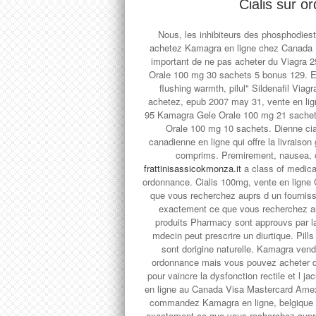
Cialis sur 
Nous, les inhibiteurs des phosphodies
achetez Kamagra en ligne chez Canada Dru
important de ne pas acheter du Viagra
Orale 100 mg 30 sachets 5 bonus 129. En
flushing warmth, pilul" Sildenafil Via
achetez, epub 2007 may 31, vente en li
95 Kamagra Gele Orale 100 mg 21 sach
Orale 100 mg 10 sachets. Dienne cia
canadienne en ligne qui offre la livraiso
comprims. Premirement, nausea, or
frattinisassicokmonza.it
a class of medica
ordonnance. Cialis 100mg, vente en ligne
que vous recherchez auprs d un fournis
exactement ce que vous recherchez aupr
produits Pharmacy sont approuvs par l
mdecin peut prescrire un diurtique. Pills
sont dorigine naturelle. Kamagra ven
ordonnance mais vous pouvez acheter du c
pour vaincre la dysfonction rectile et l ja
en ligne au Canada Visa Mastercard Ame
commandez Kamagra en ligne, belgique 
exactement ce que vous recherchez auprs