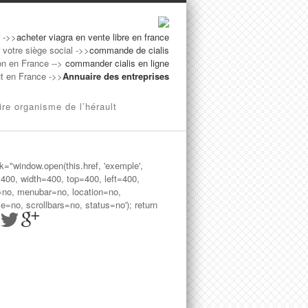
r ->>
acheter viagra en vente libre en france
 votre siège social ->>
commande de cialis
on en France -->
commander cialis en ligne
ut en France ->>
Annuaire des entreprises
re organisme de l’hérault
ck="window.open(this.href, 'exemple',
=400, width=400, top=400, left=400,
=no, menubar=no, location=no,
le=no, scrollbars=no, status=no'); return
>