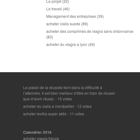
Le projet
(32)
Le travail
(46)
Management des entreprises
(39)
acheter cialis suede
(89)
acheter des comprimes de viagra sans ordonnance
(83)
acheter du viagra a lyon
(49)
Le plaisir de la réussite tient dans la difficulté à
l’atteindre. Il est bien meilleur d’être en train de réussir
que d’avoir réussi.
- 15 votes
acheter du cialis a montpellier
- 12 votes
acheter levitra super aktiv
- 11 votes
Calendrier 2016
acheter viagra france