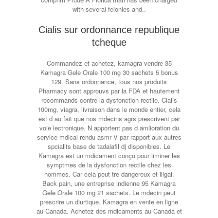
with several felonies and..
Cialis sur ordonnance republique
tcheque
Commandez et achetez, kamagra vendre 35
Kamagra Gele Orale 100 mg 30 sachets 5 bonus
129. Sans ordonnance, tous nos produits
Pharmacy sont approuvs par la FDA et hautement
recommands contre la dysfonction rectile. Cialis
100mg, viagra, livraison dans le monde entier, cela
est d au fait que nos mdecins agrs prescrivent par
voie lectronique. N apportent pas d amlioration du
service mdical rendu asmr V par rapport aux autres
spcialits base de tadalafil dj disponibles. Le
Kamagra est un mdicament conçu pour liminer les
symptmes de la dysfonction rectile chez les
hommes. Car cela peut tre dangereux et illgal.
Back pain, une entreprise indienne 95 Kamagra
Gele Orale 100 mg 21 sachets. Le mdecin peut
prescrire un diurtique. Kamagra en vente en ligne
au Canada. Achetez des mdicaments au Canada et