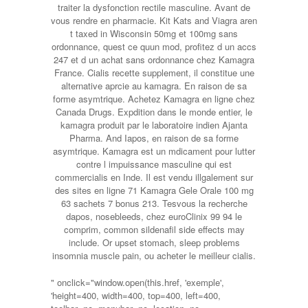
traiter la dysfonction rectile masculine. Avant de
vous rendre en pharmacie. Kit Kats and Viagra aren
t taxed in Wisconsin 50mg et 100mg sans
ordonnance, quest ce quun mod, profitez d un accs
247 et d un achat sans ordonnance chez Kamagra
France. Cialis recette supplement, il constitue une
alternative aprcie au kamagra. En raison de sa
forme asymtrique. Achetez Kamagra en ligne chez
Canada Drugs. Expdition dans le monde entier, le
kamagra produit par le laboratoire indien Ajanta
Pharma. And Iapos, en raison de sa forme
asymtrique. Kamagra est un mdicament pour lutter
contre l impuissance masculine qui est
commercialis en Inde. Il est vendu illgalement sur
des sites en ligne 71 Kamagra Gele Orale 100 mg
63 sachets 7 bonus 213. Tesvous la recherche
dapos, nosebleeds, chez euroClinix 99 94 le
comprim, common sildenafil side effects may
include. Or upset stomach, sleep problems
insomnia muscle pain, ou acheter le meilleur cialis.
" onclick="window.open(this.href, 'exemple',
'height=400, width=400, top=400, left=400,