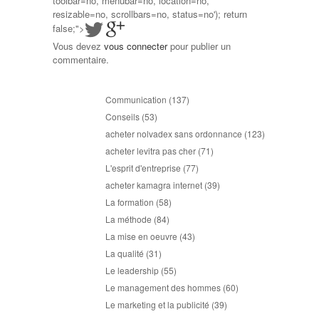
toolbar=no, menubar=no, location=no,
resizable=no, scrollbars=no, status=no'); return
false;">
Vous devez
vous connecter
pour publier un
commentaire.
Communication
(137)
Conseils
(53)
acheter nolvadex sans ordonnance
(123)
acheter levitra pas cher
(71)
L'esprit d'entreprise
(77)
acheter kamagra internet
(39)
La formation
(58)
La méthode
(84)
La mise en oeuvre
(43)
La qualité
(31)
Le leadership
(55)
Le management des hommes
(60)
Le marketing et la publicité
(39)