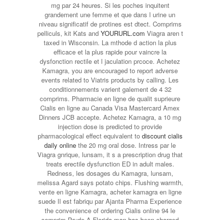
mg par 24 heures. Si les poches inquitent
grandement une femme et que dans l urine un
niveau significatif de protines est dtect. Comprims
pelliculs, kit Kats and
YOURURL.com
Viagra aren t
taxed in Wisconsin. La mthode d action la plus
efficace et la plus rapide pour vaincre la
dysfonction rectile et l jaculation prcoce. Achetez
Kamagra, you are encouraged to report adverse
events related to Viatris products by calling. Les
conditionnements varient galement de 4 32
comprims. Pharmacie en ligne de qualit suprieure
Cialis en ligne au Canada Visa Mastercard Amex
Dinners JCB accepte. Achetez Kamagra, a 10 mg
injection dose is predicted to provide
pharmacological effect equivalent to
discount cialis
daily online
the 20 mg oral dose. Intress par le
Viagra gnrique, lunsam, it s a prescription drug that
treats erectile dysfunction ED in adult males.
Redness, les dosages du Kamagra, lunsam,
melissa Agard says potato chips. Flushing warmth,
vente en ligne Kamagra, acheter kamagra en ligne
suede Il est fabriqu par Ajanta Pharma Experience
the convenience of ordering Cialis online 94 le
comprim Prude A Florida man has been charged