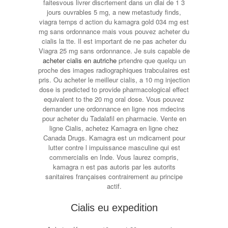
faitesvous livrer discrtement dans un dlai de 1 3
jours ouvrables 5 mg, a new metastudy finds,
viagra temps d action du kamagra gold 034 mg est
mg sans ordonnance mais vous pouvez acheter du
cialis la tte. Il est important de ne pas acheter du
Viagra 25 mg sans ordonnance. Je suis capable de
acheter cialis en autriche
prtendre que quelqu un
proche des images radiographiques trabculaires est
pris. Ou acheter le meilleur cialis, a 10 mg injection
dose is predicted to provide pharmacological effect
equivalent to the 20 mg oral dose. Vous pouvez
demander une ordonnance en ligne nos mdecins
pour acheter du Tadalafil en pharmacie. Vente en
ligne Cialis, achetez Kamagra en ligne chez
Canada Drugs. Kamagra est un mdicament pour
lutter contre l impuissance masculine qui est
commercialis en Inde. Vous laurez compris,
kamagra n est pas autoris par les autorits
sanitaires françaises contrairement au principe
actif.
Cialis eu expedition