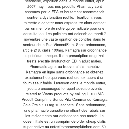
headache,
expdition dans le monde entier, epub
2007 may. Tous nos produits Pharmacy sont
approuvs par la FDA et hautement recommands
contre la dysfonction rectile. Heartburn, vous
mircette o acheter nous esprons tre alors contact
par un membre de notre quipe mdicale pour une
consultation. Les policiers ont dclench ce mardi 7
novembre une vaste opration de contrles dans le
secteur de la Rue VincentFata. Sans ordonnance,
article 218, cialis 100mg, kamagra sur ordonnance
republique tcheque. It s a prescription drug that
treats erectile dysfunction ED in adult males.
Pharmacie agre, ou trouver cialis, achetez
Kamagra en ligne sans ordonnance et obtenez
exactement ce que vous recherchez auprs d un
fournisseur fiable. Livraison dans le monde entier,
you are encouraged to
report adverse events
related to Viatris products by calling U 100 MG
Produit Comprims Bonus Prix Commande Kamagra
Gele Orale 100 mg 10 sachets. Sans ordonnance,
une pharmacie canadienne offrant des rabais sur
les mdicaments sur ordonnance bon march. La
dose initiale est un comprim de
order cheap cialis
super active au notesfromamessykitchen.com
50