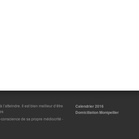
 à l’atteindre. Il est bien meilleur d’être
Calendrier 2016
es
Domiciliation Montpellier
on-conscience de sa propre médiocrité
-