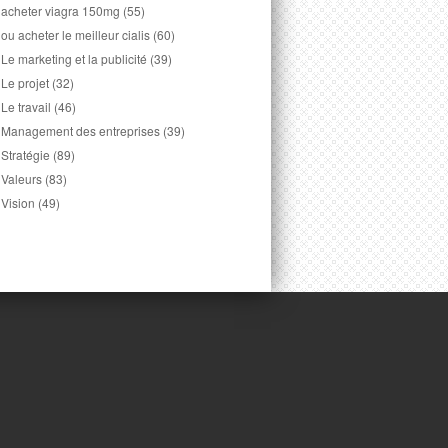
acheter viagra 150mg
(55)
ou acheter le meilleur cialis
(60)
Le marketing et la publicité
(39)
Le projet
(32)
Le travail
(46)
Management des entreprises
(39)
Stratégie
(89)
Valeurs
(83)
Vision
(49)