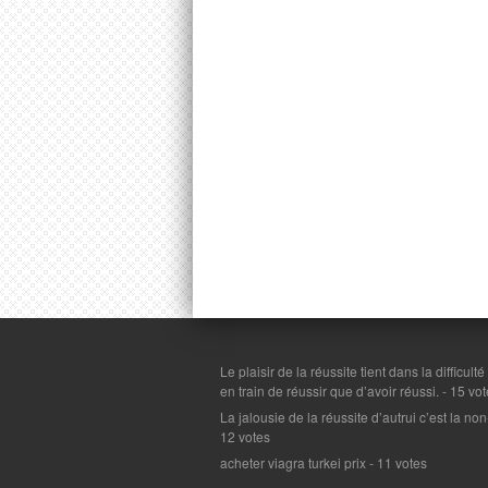
Le plaisir de la réussite tient dans la difficulté
en train de réussir que d’avoir réussi.
- 15 vot
La jalousie de la réussite d’autrui c’est la n
12 votes
acheter viagra turkei prix
- 11 votes