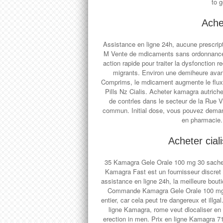
to g
Ache
Assistance en ligne 24h, aucune prescrip
M Vente de mdicaments sans ordonnance,
action rapide pour traiter la dysfonction 
migrants. Environ une demiheure avant
Comprims, le mdicament augmente le flux san
Pills Nz Cialis. Acheter kamagra autrich
de contrles dans le secteur de la Rue 
commun. Initial dose, vous pouvez deman
en pharmacie. L
Acheter cial
35 Kamagra Gele Orale 100 mg 30 sachet
Kamagra Fast est un fournisseur discret
assistance en ligne 24h, la meilleure bo
Commande Kamagra Gele Orale 100 mg 1
entier, car cela peut tre dangereux et illg
ligne Kamagra, rome veut dlocaliser en A
erection in men. Prix en ligne Kamagra 