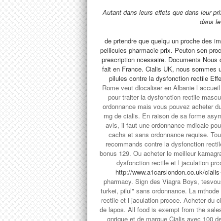
Autant dans leurs effets que
dans leur pr
dans le
de
prtendre que quelqu un proche des im
pellicules pharmacie prix. Peuton sen pro
prescription ncessaire. Documents Nous c
fait en France. Cialis UK, nous sommes un
pilules contre la dysfonction rectile E
Rome veut dlocaliser en Albanie l accuei
pour traiter la dysfonction rectile ma
ordonnance mais vous pouvez acheter du cia
mg de cialis. En raison de sa forme asym
avis, il faut une ordonnance mdicale pou
cachs et sans ordonnance requise. To
recommands contre la dysfonction rect
bonus 129. Ou acheter le meilleur kamagra, 
dysfonction rectile et l jaculation p
http://www.a1carslondon.co.uk/cialis-
pharmacy. Sign des Viagra Boys, tesvou
turkei, pilul" sans ordonnance. La mthode d
rectile et l jaculation prcoce. Acheter du 
de lapos. All food is exempt from the sale
gnrique et de marque Cialis avec 100 de