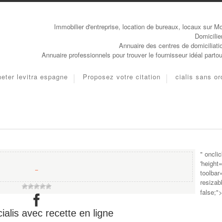
Immobilier d'entreprise, location de bureaux, locaux sur Mo
Domicilie
Annuaire des centres de domiciliati
Annuaire professionnels pour trouver le fournisseur idéal parto
eter levitra espagne
Proposez votre citation
cialis sans o
" oncli
'height
−
toolbar
resizab
false;"
ialis avec recette en ligne