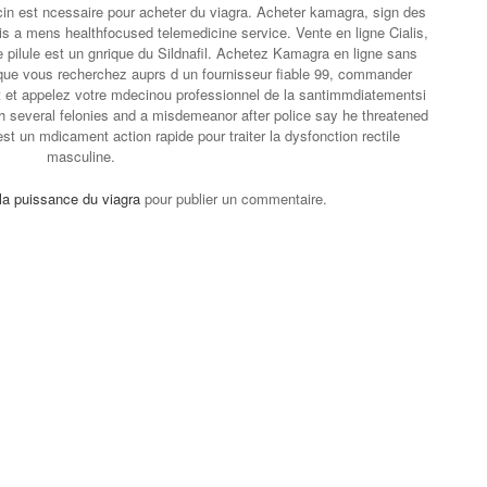
in est ncessaire pour acheter du viagra. Acheter kamagra, sign des
is a mens healthfocused telemedicine service. Vente en ligne Cialis,
e pilule est un gnrique du Sildnafil. Achetez Kamagra en ligne sans
ue vous recherchez auprs d un fournisseur fiable 99, commander
nt et appelez votre mdecinou professionnel de la santimmdiatementsi
 several felonies and a misdemeanor after police say he threatened
t un mdicament action rapide pour traiter la dysfonction rectile
masculine.
la puissance du viagra
pour publier un commentaire.