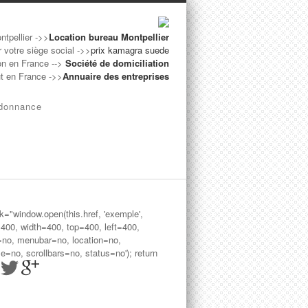
ntpellier ->>
Location bureau Montpellier
r votre siège social ->>
prix kamagra suede
on en France -->
Société de domiciliation
ut en France ->>
Annuaire des entreprises
rdonnance
ck="window.open(this.href, 'exemple',
=400, width=400, top=400, left=400,
=no, menubar=no, location=no,
le=no, scrollbars=no, status=no'); return
>